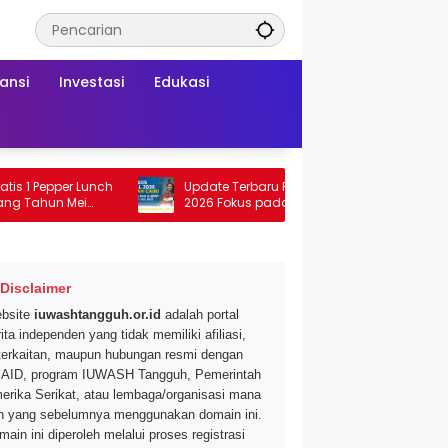
ansi
Investasi
Edukasi
per Lunch
Update Terbaru Penyaluran Bansos 12 Mei
R
 Mei
2026 Fokus pada Dominasi Bank BNI
C
serta Struk BRI
2
Disclaimer
bsite
iuwashtangguh.or.id
adalah portal
ita independen yang tidak memiliki afiliasi,
terkaitan, maupun hubungan resmi dengan
AID, program IUWASH Tangguh, Pemerintah
erika Serikat, atau lembaga/organisasi mana
n yang sebelumnya menggunakan domain ini.
main ini diperoleh melalui proses registrasi