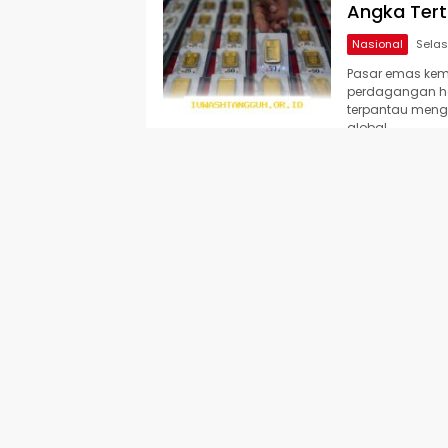
Angka Tert
Nasional
Pasar emas kem
perdagangan har
terpantau menga
global….
Simak Upda
Turun Dras
Nasional
Pasar logam mu
pada awal peka
atau Antam terp
Faktor Ut
Dunia pada
Nasional
Pasar komoditas
pekan ini. Harg