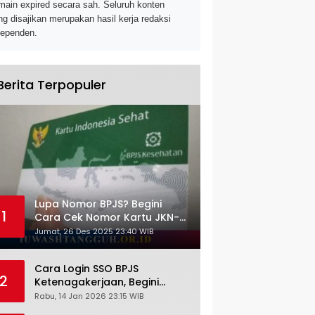
main expired secara sah. Seluruh konten
ng disajikan merupakan hasil kerja redaksi
dependen.
Berita Terpopuler
Lupa Nomor BPJS? Begini
1
Cara Cek Nomor Kartu JKN-
KIS dengan NIK KTP
Jumat, 26 Des 2025 23:40 WIB
Cara Login SSO BPJS
2
Ketenagakerjaan, Begini
Tutorial Lengkap dan
Rabu, 14 Jan 2026 23:15 WIB
Pengertiannya