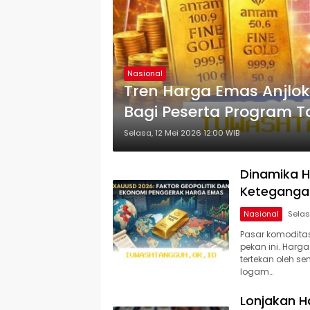
Nasional
Tren Harga Emas Anjlok
Bagi Peserta Program 
Selasa, 12 Mei 2026 12:00 WIB
Dinamika H
Ketegangan
Nasional
Pasar komodita
pekan ini. Harg
tertekan oleh se
logam…
Lonjakan H