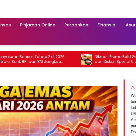
ensos
Pinjaman Online
Perbankan
Finansial
Asur
 Bansos Tahap 2 di 2026
Nikmati Promo Beli 1 Gratis 1 Pep
k BRI dan BNI Jangkau
dan Diskon Spesial Ulang Tahun
layah Baru
2026
⚠ 
We
ber
ke
US
Am
pu
Do