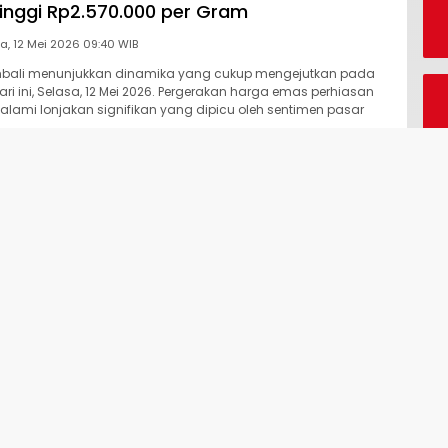
inggi Rp2.570.000 per Gram
Selasa, 12 Mei 2026 09:40 WIB
bali menunjukkan dinamika yang cukup mengejutkan pada
i ini, Selasa, 12 Mei 2026. Pergerakan harga emas perhiasan
lami lonjakan signifikan yang dipicu oleh sentimen pasar
te Harga Emas Antam 11 Mei 2026 yang
tis ke Angka Rp2.819.000 saja
Senin, 11 Mei 2026 09:50 WIB
lia kembali menunjukkan dinamika yang cukup menarik
n ini. Harga emas batangan produksi PT Aneka Tambang Tbk
antau mengalami koreksi harga yang cukup signifikan…
ama yang Memicu Penurunan Harga Emas
 Awal Tahun 2026 yang Signifikan
Senin, 11 Mei 2026 09:34 WIB
 global kembali menunjukkan volatilitas tinggi pada awal
a emas dunia mengalami tekanan jual yang cukup signifikan