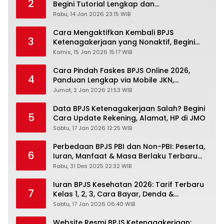
2
Begini Tutorial Lengkap dan
Pengertiannya
Rabu, 14 Jan 2026 23:15 WIB
Cara Mengaktifkan Kembali BPJS
3
Ketenagakerjaan yang Nonaktif, Begini
Panduan Lengkapnya
Kamis, 15 Jan 2026 15:17 WIB
Cara Pindah Faskes BPJS Online 2026,
4
Panduan Lengkap via Mobile JKN,
PANDAWA & Offiline Kantor Cabang
Jumat, 2 Jan 2026 21:53 WIB
Data BPJS Ketenagakerjaan Salah? Begini
5
Cara Update Rekening, Alamat, HP di JMO
Sabtu, 17 Jan 2026 12:25 WIB
Perbedaan BPJS PBI dan Non-PBI: Peserta,
6
Iuran, Manfaat & Masa Berlaku Terbaru
2026
Rabu, 31 Des 2025 22:32 WIB
Iuran BPJS Kesehatan 2026: Tarif Terbaru
7
Kelas 1, 2, 3, Cara Bayar, Denda &
Panduan Lengkap Peserta JKN-KIS
Sabtu, 17 Jan 2026 06:40 WIB
Website Resmi BPJS Ketenagakerjaan: