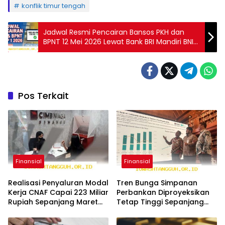
konflik timur tengah
Jadwal Resmi Pencairan Bansos PKH dan
BPNT 12 Mei 2026 Lewat Bank BRI Mandiri BNI
BSI
Pos Terkait
Finansial
Finansial
Realisasi Penyaluran Modal
Tren Bunga Simpanan
Kerja CNAF Capai 223 Miliar
Perbankan Diproyeksikan
Rupiah Sepanjang Maret
Tetap Tinggi Sepanjang
2026 Ini
Tahun 2026 Mendatang