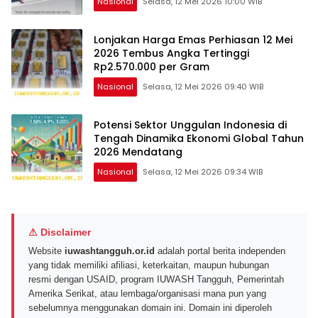
Nasional
Selasa, 12 Mei 2026 10:00 WIB
Lonjakan Harga Emas Perhiasan 12 Mei
2026 Tembus Angka Tertinggi
Rp2.570.000 per Gram
Nasional
Selasa, 12 Mei 2026 09:40 WIB
Potensi Sektor Unggulan Indonesia di
Tengah Dinamika Ekonomi Global Tahun
2026 Mendatang
Nasional
Selasa, 12 Mei 2026 09:34 WIB
⚠ Disclaimer
Website
iuwashtangguh.or.id
adalah portal berita independen
yang tidak memiliki afiliasi, keterkaitan, maupun hubungan
resmi dengan USAID, program IUWASH Tangguh, Pemerintah
Amerika Serikat, atau lembaga/organisasi mana pun yang
sebelumnya menggunakan domain ini. Domain ini diperoleh