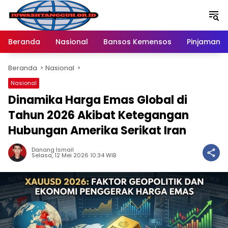
Langsung
ke
konten
Beranda
Nasional
Bansos Kemensos
Pinjaman O
Beranda
Nasional
Nasional
Dinamika Harga Emas Global di
Tahun 2026 Akibat Ketegangan
Hubungan Amerika Serikat Iran
Danang Ismail
Selasa, 12 Mei 2026 10:34 WIB