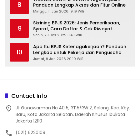
8
Panduan Lengkap Akses dan Fitur Online
Minggu, 11 Jan 2026 19:19 WIB
Skrining BPJS 2026: Jenis Pemeriksaan,
9
Syarat, Cara Daftar & Cek Riwayat
Kesehatan Gratis
Senin, 29 Des 2025 11:49 WIB
Apa Itu BPJS Ketenagakerjaan? Panduan
10
Lengkap untuk Pekerja dan Pengusaha
Jumat, 9 Jan 2026 20:10 WIB
Contact Info
Jl. Gunawarman No.40 5, RT.5/RW.2, Selong, Kec. Kby.
Baru, Kota Jakarta Selatan, Daerah Khusus Ibukota
Jakarta 12110
(021) 6220109