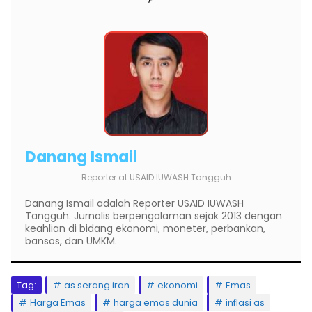
Danang Ismail
Reporter
at
USAID IUWASH Tangguh
Danang Ismail adalah Reporter USAID IUWASH
Tangguh. Jurnalis berpengalaman sejak 2013 dengan
keahlian di bidang ekonomi, moneter, perbankan,
bansos, dan UMKM.
Tag:
as serang iran
ekonomi
Emas
Harga Emas
harga emas dunia
inflasi as