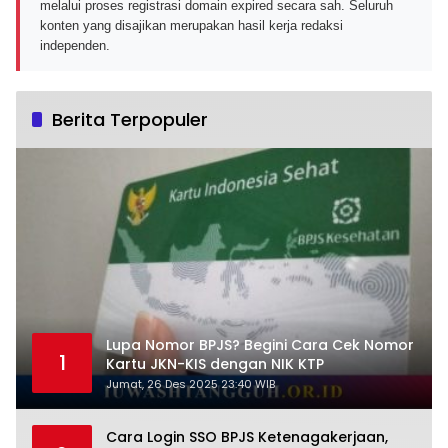
melalui proses registrasi domain expired secara sah. Seluruh
konten yang disajikan merupakan hasil kerja redaksi
independen.
Berita Terpopuler
Lupa Nomor BPJS? Begini Cara Cek Nomor
1
Kartu JKN-KIS dengan NIK KTP
Jumat, 26 Des 2025 23:40 WIB
Cara Login SSO BPJS Ketenagakerjaan,