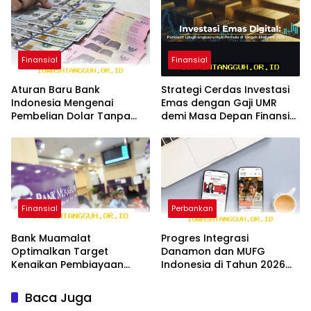
Finansial
Finansial
Aturan Baru Bank
Strategi Cerdas Investasi
Indonesia Mengenai
Emas dengan Gaji UMR
Pembelian Dolar Tanpa
demi Masa Depan Finansial
Underlying di Tahun 2026
Stabil di 2026
Finansial
Perbankan
Bank Muamalat
Progres Integrasi
Optimalkan Target
Danamon dan MUFG
Kenaikan Pembiayaan
Indonesia di Tahun 2026
Sektor SME Sebesar 30
Segera Rampung Akhir
Persen 2026
2027
Baca Juga