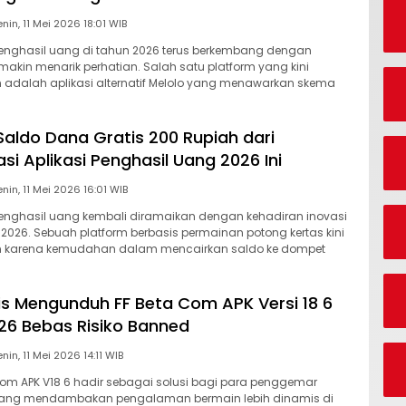
Senin, 11 Mei 2026 18:01 WIB
penghasil uang di tahun 2026 terus berkembang dengan
makin menarik perhatian. Salah satu platform yang kini
 adalah aplikasi alternatif Melolo yang menawarkan skema
aldo Dana Gratis 200 Rupiah dari
i Aplikasi Penghasil Uang 2026 Ini
Senin, 11 Mei 2026 16:01 WIB
penghasil uang kembali diramaikan dengan kehadiran inovasi
n 2026. Sebuah platform berbasis permainan potong kertas kini
n karena kemudahan dalam mencairkan saldo ke dompet
is Mengunduh FF Beta Com APK Versi 18 6
26 Bebas Risiko Banned
Senin, 11 Mei 2026 14:11 WIB
Com APK V18 6 hadir sebagai solusi bagi para penggemar
 yang mendambakan pengalaman bermain lebih dinamis di