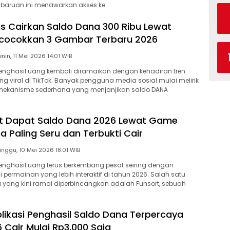
mbaruan ini menawarkan akses ke…
is Cairkan Saldo Dana 300 Ribu Lewat
ocokkan 3 Gambar Terbaru 2026
Senin, 11 Mei 2026 14:01 WIB
penghasil uang kembali diramaikan dengan kehadiran tren
g viral di TikTok. Banyak pengguna media sosial mulai melirik
ekanisme sederhana yang menjanjikan saldo DANA
t Dapat Saldo Dana 2026 Lewat Game
a Paling Seru dan Terbukti Cair
Minggu, 10 Mei 2026 18:01 WIB
penghasil uang terus berkembang pesat seiring dengan
 permainan yang lebih interaktif di tahun 2026. Salah satu
yang kini ramai diperbincangkan adalah Funsort, sebuah
plikasi Penghasil Saldo Dana Terpercaya
 Cair Mulai Rp3.000 Saja