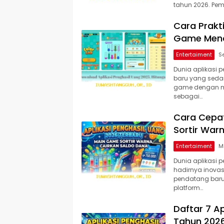
tahun 2026. Pe
Cara Prakt
Game Menc
Entertaiment
Dunia aplikasi 
baru yang sedan
game dengan m
sebagai…
Cara Cepa
Sortir Warn
Entertaiment
Dunia aplikasi 
hadirnya inovasi
pendatang baru 
platform…
Daftar 7 A
Tahun 2026