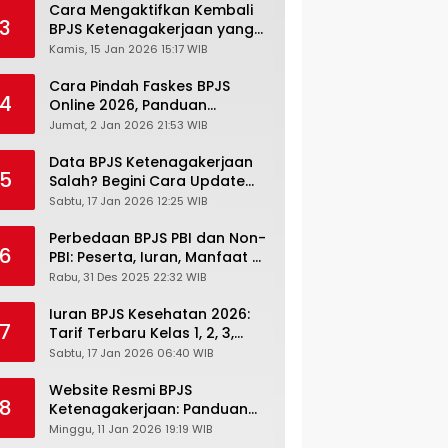
Cara Mengaktifkan Kembali
3
BPJS Ketenagakerjaan yang
Nonaktif, Begini Panduan
Kamis, 15 Jan 2026 15:17 WIB
Lengkapnya
Cara Pindah Faskes BPJS
4
Online 2026, Panduan
Lengkap via Mobile JKN,
Jumat, 2 Jan 2026 21:53 WIB
PANDAWA & Offiline Kantor
Cabang
Data BPJS Ketenagakerjaan
5
Salah? Begini Cara Update
Rekening, Alamat, HP di JMO
Sabtu, 17 Jan 2026 12:25 WIB
Perbedaan BPJS PBI dan Non-
6
PBI: Peserta, Iuran, Manfaat &
Masa Berlaku Terbaru 2026
Rabu, 31 Des 2025 22:32 WIB
Iuran BPJS Kesehatan 2026:
7
Tarif Terbaru Kelas 1, 2, 3,
Cara Bayar, Denda &
Sabtu, 17 Jan 2026 06:40 WIB
Panduan Lengkap Peserta
JKN-KIS
Website Resmi BPJS
8
Ketenagakerjaan: Panduan
Lengkap Akses dan Fitur
Minggu, 11 Jan 2026 19:19 WIB
Online