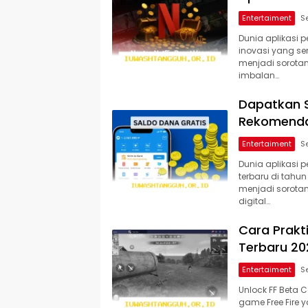
Entertaiment
Dunia aplikasi 
inovasi yang se
menjadi sorotan
imbalan…
Dapatkan S
Rekomendas
Entertaiment
Dunia aplikasi 
terbaru di tahu
menjadi sorota
digital…
Cara Prakt
Terbaru 20
Entertaiment
Unlock FF Beta 
game Free Fire