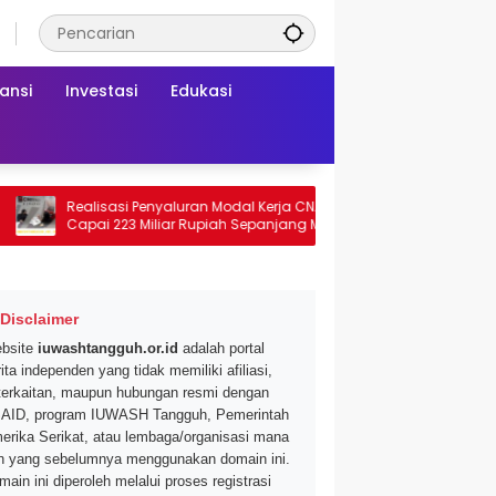
ansi
Investasi
Edukasi
Realisasi Penyaluran Modal Kerja CNAF
Dapatkan Diskon 4
Capai 223 Miliar Rupiah Sepanjang Maret
Segar di Promo Hyp
2026 Ini
Mei 2026
Disclaimer
bsite
iuwashtangguh.or.id
adalah portal
ita independen yang tidak memiliki afiliasi,
terkaitan, maupun hubungan resmi dengan
AID, program IUWASH Tangguh, Pemerintah
erika Serikat, atau lembaga/organisasi mana
n yang sebelumnya menggunakan domain ini.
main ini diperoleh melalui proses registrasi