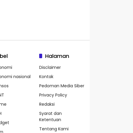
bel
Halaman
onomi
Disclaimer
onomi nasional
Kontak
nsos
Pedoman Media Siber
NT
Privacy Policy
ame
Redaksi
H
Syarat dan
Ketentuan
dget
Tentang Kami
pm