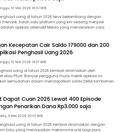
Minggu, 10 Mei 2026 16:01 WIB
penghasil uang di tahun 2026 terus berkembang dengan
i menarik. Salah satu platform yang kini sedang menjadi
 adalah aplikasi alternatif Melolo yang menawarkan cara
an Kecepatan Cair Saldo 179000 dan 200
plikasi Penghasil Uang 2026
Minggu, 10 Mei 2026 14:01 WIB
enghasil uang di tahun 2026 kembali diramaikan oleh
t atau PSort. Banyak pengguna mulai melirik aplikasi ini
jikan kemudahan dalam mendapatkan saldo DANA tambahan
 Dapat Cuan 2026 Lewat 400 Episode
ngan Penarikan Dana Rp3.000 saja
Sabtu, 9 Mei 2026 20:01 WIB
penghasil uang di tahun 2026 kembali diramaikan dengan
form baru yang menawarkan mekanisme unik bagi para