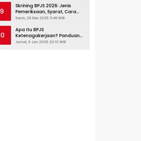
Skrining BPJS 2026: Jenis
9
Pemeriksaan, Syarat, Cara
Daftar & Cek Riwayat
Senin, 29 Des 2025 11:49 WIB
Kesehatan Gratis
Apa Itu BPJS
10
Ketenagakerjaan? Panduan
Lengkap untuk Pekerja dan
Jumat, 9 Jan 2026 20:10 WIB
Pengusaha