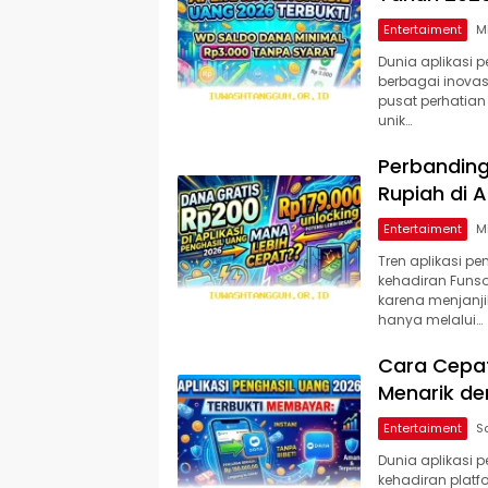
Entertaiment
Dunia aplikasi 
berbagai inovas
pusat perhatian
unik…
Perbanding
Rupiah di A
Entertaiment
Tren aplikasi p
kehadiran Funsor
karena menjan
hanya melalui…
Cara Cepat
Menarik de
Entertaiment
Dunia aplikasi 
kehadiran plat