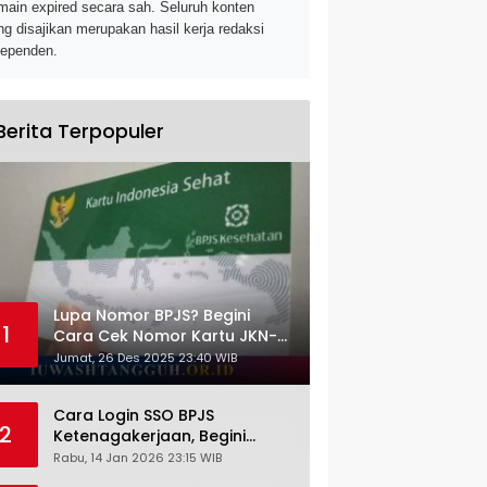
main expired secara sah. Seluruh konten
ng disajikan merupakan hasil kerja redaksi
dependen.
Berita Terpopuler
Lupa Nomor BPJS? Begini
1
Cara Cek Nomor Kartu JKN-
KIS dengan NIK KTP
Jumat, 26 Des 2025 23:40 WIB
Cara Login SSO BPJS
2
Ketenagakerjaan, Begini
Tutorial Lengkap dan
Rabu, 14 Jan 2026 23:15 WIB
Pengertiannya