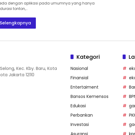
beda dengan aplikasi pada umumnya yang hanya
urasi tonton,…
Selengkapnya
Kategori
La
Selong, Kec. Kby. Baru, Kota
Nasional
ek
ota Jakarta 12110
Finansial
ek
Entertaiment
Ba
Bansos Kemensos
BP
Edukasi
g
Perbankan
PK
Investasi
ga
Asuransi
k