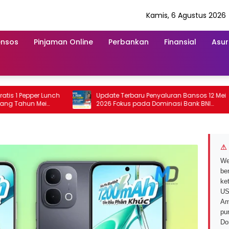
Kamis, 6 Agustus 2026
ensos
Pinjaman Online
Perbankan
Finansial
Asur
Pepper Lunch
Update Terbaru Penyaluran Bansos 12 Mei
hun Mei
2026 Fokus pada Dominasi Bank BNI
serta Struk BRI
⚠ 
We
ber
ke
US
Am
pu
Do