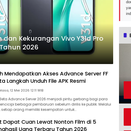
do
ya
in
an dan Kekurangan Vivo Y31d Pro
 Tahun 2026
h Mendapatkan Akses Advance Server FF
ta Langkah Unduh File APK Resmi
Selasa, 12 Mei 2026 12:11 WIB
 Beta Advance Server 2026 menjadi pintu gerbang bagi para
ncicipi berbagai pembaruan sebelum dirilis ke publik. Melalui
i, setiap orang memiliki kesempatan untuk…
 Dapat Cuan Lewat Nonton Film di 5
enghasil Uang Terbaru Tahun 2026