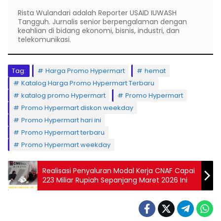
Rista Wulandari adalah Reporter USAID IUWASH
Tangguh. Jurnalis senior berpengalaman dengan
keahlian di bidang ekonomi, bisnis, industri, dan
telekomunikasi.
Tag:
Harga Promo Hypermart
hemat
Katalog Harga Promo Hypermart Terbaru
katalog promo Hypermart
Promo Hypermart
Promo Hypermart diskon weekday
Promo Hypermart hari ini
Promo Hypermart terbaru
Promo Hypermart weekday
Realisasi Penyaluran Modal Kerja CNAF Capai
223 Miliar Rupiah Sepanjang Maret 2026 Ini