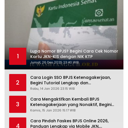
Lupa Nomor BPJS? Begini Cara Cek Nomor
1
Kartu JKN-KIS dengan NIK KTP
Jumat, 26 Des 2025 23:40 WIB
Cara Login SSO BPJS Ketenagakerjaan,
2
Begini Tutorial Lengkap dan
Pengertiannya
Rabu, 14 Jan 2026 23:15 WIB
Cara Mengaktifkan Kembali BPJS
3
Ketenagakerjaan yang Nonaktif, Begini
Panduan Lengkapnya
Kamis, 15 Jan 2026 15:17 WIB
Cara Pindah Faskes BPJS Online 2026,
4
Panduan Lengkap via Mobile JKN,