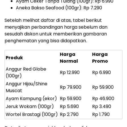
Ayam Ceker Tanpa Tulang (100gr): Rp 6.990
Aneka Bakso Seafood (100gr): Rp 7.290
Setelah melihat daftar di atas, tabel berikut
menyajikan perbandingan harga sebelum dan
sesudah diskon untuk memberikan gambaran
penghematan yang bisa didapatkan.
Harga
Harga
Produk
Normal
Promo
Anggur Red Globe
Rp 12.990
Rp 6.990
(100gr)
Anggur Hijau/Shine
Rp 79.900
Rp 59.900
Muscat
Ayam Kampung (ekor)
Rp 59.900
Rp 46.900
Jeruk Wokam (100gr)
Rp 5.690
Rp 3.490
Wortel Brastagi (100gr)
Rp 2.790
Rp 1.790