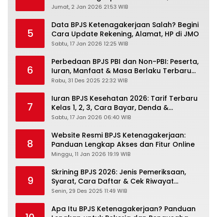
PANDAWA & Offiline Kantor Cabang
Jumat, 2 Jan 2026 21:53 WIB
Data BPJS Ketenagakerjaan Salah? Begini
5
Cara Update Rekening, Alamat, HP di JMO
Sabtu, 17 Jan 2026 12:25 WIB
Perbedaan BPJS PBI dan Non-PBI: Peserta,
6
Iuran, Manfaat & Masa Berlaku Terbaru
2026
Rabu, 31 Des 2025 22:32 WIB
Iuran BPJS Kesehatan 2026: Tarif Terbaru
7
Kelas 1, 2, 3, Cara Bayar, Denda &
Panduan Lengkap Peserta JKN-KIS
Sabtu, 17 Jan 2026 06:40 WIB
Website Resmi BPJS Ketenagakerjaan:
8
Panduan Lengkap Akses dan Fitur Online
Minggu, 11 Jan 2026 19:19 WIB
Skrining BPJS 2026: Jenis Pemeriksaan,
9
Syarat, Cara Daftar & Cek Riwayat
Kesehatan Gratis
Senin, 29 Des 2025 11:49 WIB
Apa Itu BPJS Ketenagakerjaan? Panduan