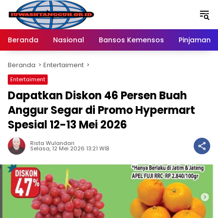
Langsung
ke
konten
Beranda
Nasional
Bansos Kemensos
Pinjaman O
Beranda
Entertaiment
Entertaiment
Dapatkan Diskon 46 Persen Buah
Anggur Segar di Promo Hypermart
Spesial 12-13 Mei 2026
Rista Wulandari
Selasa, 12 Mei 2026 13:21 WIB