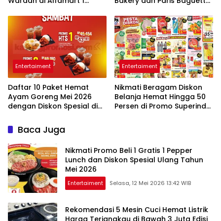
Wardah di Alfamart 1
Bakery dan Paris Baguette
sampai 15 Mei 2026
Edisi Awal 2026
Entertaiment
Entertaiment
Daftar 10 Paket Hemat
Nikmati Beragam Diskon
Ayam Goreng Mei 2026
Belanja Hemat Hingga 50
dengan Diskon Spesial di
Persen di Promo Superindo
Berbagai Restoran
11-14 Mei 2026
Baca Juga
Nikmati Promo Beli 1 Gratis 1 Pepper
Lunch dan Diskon Spesial Ulang Tahun
Mei 2026
Entertaiment
Selasa, 12 Mei 2026 13:42 WIB
Rekomendasi 5 Mesin Cuci Hemat Listrik
Harga Terjangkau di Bawah 3 Juta Edisi