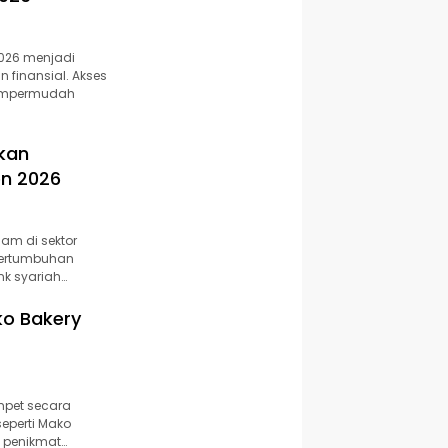
2026 menjadi
finansial. Akses
 mempermudah
kan
en 2026
am di sektor
pertumbuhan
nk syariah…
ko Bakery
mpet secara
seperti Mako
a penikmat…