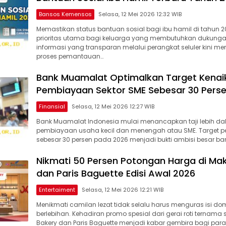
Bansos Kemensos
Selasa, 12 Mei 2026 12:32 WIB
Memastikan status bantuan sosial bagi ibu hamil di tahun 
prioritas utama bagi keluarga yang membutuhkan dukungan 
informasi yang transparan melalui perangkat seluler kini
proses pemantauan…
Bank Muamalat Optimalkan Target Kenai
Pembiayaan Sektor SME Sebesar 30 Pers
Finansial
Selasa, 12 Mei 2026 12:27 WIB
Bank Muamalat Indonesia mulai menancapkan taji lebih dal
pembiayaan usaha kecil dan menengah atau SME. Target 
sebesar 30 persen pada 2026 menjadi bukti ambisi besar ba
Nikmati 50 Persen Potongan Harga di Ma
dan Paris Baguette Edisi Awal 2026
Entertaiment
Selasa, 12 Mei 2026 12:21 WIB
Menikmati camilan lezat tidak selalu harus menguras isi do
berlebihan. Kehadiran promo spesial dari gerai roti ternama 
Bakery dan Paris Baguette menjadi kabar gembira bagi par