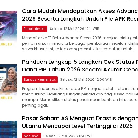
Cara Mudah Mendapatkan Akses Advance
2026 Beserta Langkah Unduh File APK Res
Entertaiment
Selasa, 12 Mei 2026 12:11 WIB
Mendaftar ke FF Beta Advance Server 2026 menjadi pintu ge
pemain untuk mencicipi berbagai pembaruan sebelum dirilis k
server khusus ini, setiap orang memiliki kesempatan untuk…
Panduan Lengkap 5 Langkah Cek Status 
Dana PIP Tahun 2026 Secara Akurat Cep
Bansos Kemensos
Selasa, 12 Mei 2026 12:00 WIB
Program Indonesia Pintar atau PIP menjadi salah satu instr
mendukung keberlangsungan pendidikan bagi siswa dari k
mampu. Memastikan status penerimaan bantuan ini secara
penting agar…
Pasar Saham AS Menguat Drastis dengan
Utama Mencapai Level Tertinggi di 2026
Nasional
Selasa, 12 Mei 2026 11:34 WIB