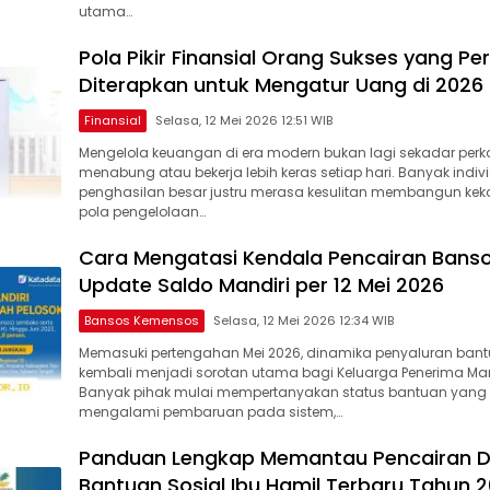
utama…
Pola Pikir Finansial Orang Sukses yang Per
Diterapkan untuk Mengatur Uang di 2026
Finansial
Selasa, 12 Mei 2026 12:51 WIB
Mengelola keuangan di era modern bukan lagi sekadar perka
menabung atau bekerja lebih keras setiap hari. Banyak indi
penghasilan besar justru merasa kesulitan membangun ke
pola pengelolaan…
Cara Mengatasi Kendala Pencairan Bans
Update Saldo Mandiri per 12 Mei 2026
Bansos Kemensos
Selasa, 12 Mei 2026 12:34 WIB
Memasuki pertengahan Mei 2026, dinamika penyaluran bant
kembali menjadi sorotan utama bagi Keluarga Penerima Man
Banyak pihak mulai mempertanyakan status bantuan yang 
mengalami pembaruan pada sistem,…
Panduan Lengkap Memantau Pencairan 
Bantuan Sosial Ibu Hamil Terbaru Tahun 