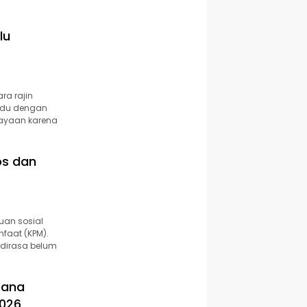
lu
ra rajin
vidu dengan
kayaan karena
os dan
uan sosial
faat (KPM).
dirasa belum
Dana
2026