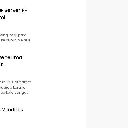
 Server FF
mi
rbang bagi para
e publik. Melalui
Penerima
at
umen krusial dalam
eluarga kurang
 berkala sangat
 2 Indeks