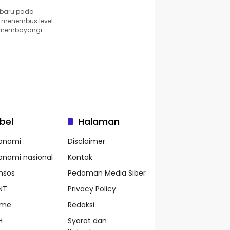
 baru pada
l menembus level
us membayangi
bel
Halaman
onomi
Disclaimer
onomi nasional
Kontak
nsos
Pedoman Media Siber
NT
Privacy Policy
ame
Redaksi
H
Syarat dan