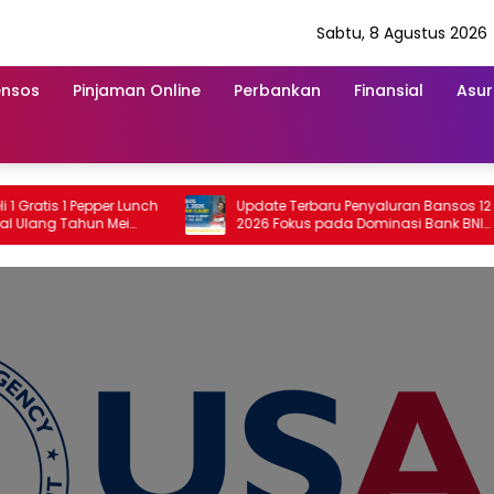
Sabtu, 8 Agustus 2026
ensos
Pinjaman Online
Perbankan
Finansial
Asur
 1 Pepper Lunch
Update Terbaru Penyaluran Bansos 12 Mei
 Tahun Mei
2026 Fokus pada Dominasi Bank BNI
serta Struk BRI