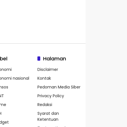
bel
Halaman
onomi
Disclaimer
onomi nasional
Kontak
nsos
Pedoman Media Siber
NT
Privacy Policy
ame
Redaksi
H
Syarat dan
Ketentuan
dget