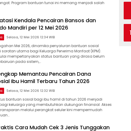
hangat. Program bantuan tunai ini memang menjadi salah
tasi Kendala Pencairan Bansos dan
do Mandiri per 12 Mei 2026
os
Selasa, 12 Mei 2026 12:34 WIB
ngahan Mei 2026, dinamika penyaluran bantuan sosial
 sorotan utama bagi Keluarga Penerima Manfaat (KPM).
ulai mempertanyakan status bantuan yang dirasa belum
baruan pada sistem,…
engkap Memantau Pencairan Dana
sial Ibu Hamil Terbaru Tahun 2026
os
Selasa, 12 Mei 2026 12:32 WIB
us bantuan sosial bagi ibu hamil di tahun 2026 menjadi
 bagi keluarga yang membutuhkan dukungan finansial. Akses
transparan melalui perangkat seluler kini mempermudah
auan…
aktis Cara Mudah Cek 3 Jenis Tunggakan