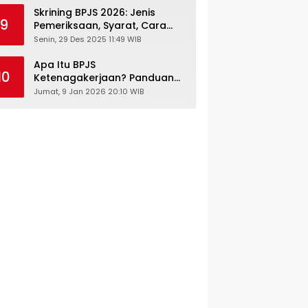
Skrining BPJS 2026: Jenis
9
Pemeriksaan, Syarat, Cara
Daftar & Cek Riwayat
Senin, 29 Des 2025 11:49 WIB
Kesehatan Gratis
Apa Itu BPJS
10
Ketenagakerjaan? Panduan
Lengkap untuk Pekerja dan
Jumat, 9 Jan 2026 20:10 WIB
Pengusaha