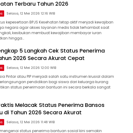
atan Terbaru Tahun 2026
os
Selasa, 12 Mei 2026 12:16 WIB
us kepesertaan BPJS Kesehatan tetap aktif menjadi kewajiban
ga negara agar akses layanan medis tidak terhambat saat
ingkali, kesibukan membuat kewajiban membayar iuran
atkan hingga…
ngkap 5 Langkah Cek Status Penerima
ahun 2026 Secara Akurat Cepat
os
Selasa, 12 Mei 2026 12:00 WIB
ia Pintar atau PIP menjadi salah satu instrumen krusial dalam
rlangsungan pendidikan bagi siswa dari keluarga kurang
kan status penerimaan bantuan ini secara berkala sangat
aktis Melacak Status Penerima Bansos
u di Tahun 2026 Secara Akurat
os
Selasa, 12 Mei 2026 11:48 WIB
 mengenai status penerima bantuan sosial kini semakin