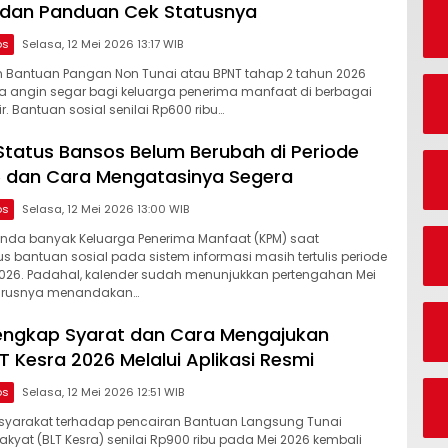
 dan Panduan Cek Statusnya
os
Selasa, 12 Mei 2026 13:17 WIB
n Bantuan Pangan Non Tunai atau BPNT tahap 2 tahun 2026
angin segar bagi keluarga penerima manfaat di berbagai
r. Bantuan sosial senilai Rp600 ribu…
tatus Bansos Belum Berubah di Periode
6 dan Cara Mengatasinya Segera
os
Selasa, 12 Mei 2026 13:00 WIB
nda banyak Keluarga Penerima Manfaat (KPM) saat
s bantuan sosial pada sistem informasi masih tertulis periode
026. Padahal, kalender sudah menunjukkan pertengahan Mei
harusnya menandakan…
engkap Syarat dan Cara Mengajukan
T Kesra 2026 Melalui Aplikasi Resmi
os
Selasa, 12 Mei 2026 12:51 WIB
yarakat terhadap pencairan Bantuan Langsung Tunai
akyat (BLT Kesra) senilai Rp900 ribu pada Mei 2026 kembali