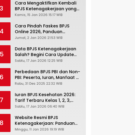
Cara Mengaktifkan Kembali
3
BPJS Ketenagakerjaan yang
Nonaktif, Begini Panduan
Kamis, 15 Jan 2026 15:17 WIB
Lengkapnya
Cara Pindah Faskes BPJS
4
Online 2026, Panduan
Lengkap via Mobile JKN,
Jumat, 2 Jan 2026 21:53 WIB
PANDAWA & Offiline Kantor
Cabang
Data BPJS Ketenagakerjaan
5
Salah? Begini Cara Update
Rekening, Alamat, HP di JMO
Sabtu, 17 Jan 2026 12:25 WIB
Perbedaan BPJS PBI dan Non-
6
PBI: Peserta, Iuran, Manfaat &
Masa Berlaku Terbaru 2026
Rabu, 31 Des 2025 22:32 WIB
Iuran BPJS Kesehatan 2026:
7
Tarif Terbaru Kelas 1, 2, 3,
Cara Bayar, Denda &
Sabtu, 17 Jan 2026 06:40 WIB
Panduan Lengkap Peserta
JKN-KIS
Website Resmi BPJS
8
Ketenagakerjaan: Panduan
Lengkap Akses dan Fitur
Minggu, 11 Jan 2026 19:19 WIB
Online