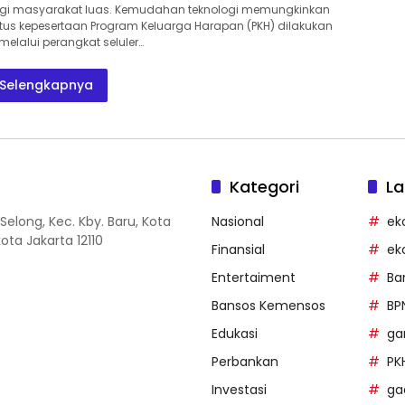
bagi masyarakat luas. Kemudahan teknologi memungkinkan
us kepesertaan Program Keluarga Harapan (PKH) dilakukan
melalui perangkat seluler…
Selengkapnya
Kategori
La
Selong, Kec. Kby. Baru, Kota
Nasional
ek
ota Jakarta 12110
Finansial
ek
Entertaiment
Ba
Bansos Kemensos
BP
Edukasi
g
Perbankan
PK
Investasi
ga