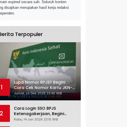
main expired secara sah. Seluruh konten
ng disajikan merupakan hasil kerja redaksi
dependen.
Berita Terpopuler
Lupa Nomor BPJS? Begini
1
Cara Cek Nomor Kartu JKN-
KIS dengan NIK KTP
Jumat, 26 Des 2025 23:40 WIB
Cara Login SSO BPJS
2
Ketenagakerjaan, Begini
Tutorial Lengkap dan
Rabu, 14 Jan 2026 23:15 WIB
Pengertiannya