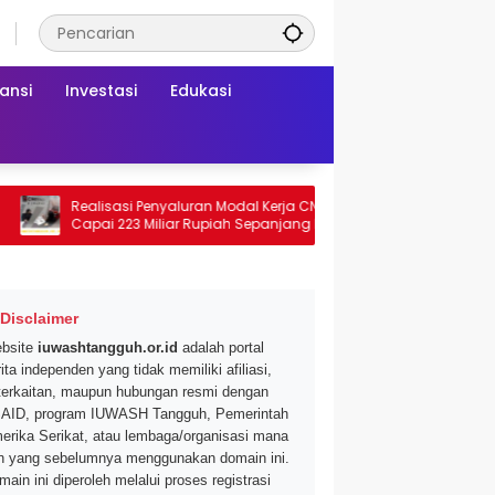
ansi
Investasi
Edukasi
Realisasi Penyaluran Modal Kerja CNAF
Dapatkan Diskon 46 
Capai 223 Miliar Rupiah Sepanjang Maret
Segar di Promo Hyperm
026 Ini
Mei 2026
Disclaimer
bsite
iuwashtangguh.or.id
adalah portal
ita independen yang tidak memiliki afiliasi,
terkaitan, maupun hubungan resmi dengan
AID, program IUWASH Tangguh, Pemerintah
erika Serikat, atau lembaga/organisasi mana
n yang sebelumnya menggunakan domain ini.
main ini diperoleh melalui proses registrasi