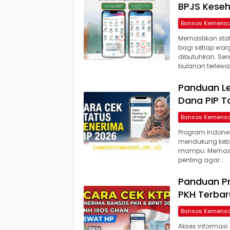
BPJS Keseh
Bansos Kemens
Memastikan stat
bagi setiap war
dibutuhkan. Ser
bulanan terlew
Panduan Le
Dana PIP T
Bansos Kemens
Program Indones
mendukung kebe
mampu. Memasti
penting agar…
Panduan Pr
PKH Terbar
Bansos Kemens
Akses informasi