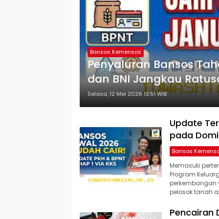
Bansos Kemensos
Penyaluran Bansos Taha
dan BNI Jangkau Ratus
Selasa, 12 Mei 2026 13:51 WIB
Update Ter
pada Domin
Bansos Kemens
Memasuki perte
Program Keluar
perkembangan ya
pelosok tanah air
Pencairan 