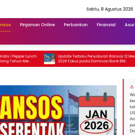
Sabtu, 8 Agustus 2026
ensos
Pinjaman Online
Perbankan
Finansial
Asur
per Lunch
Update Terbaru Penyaluran Bansos 12 Mei
 Mei
2026 Fokus pada Dominasi Bank BNI
serta Struk BRI
2
⚠ 
We
ber
ke
US
Am
pu
Do