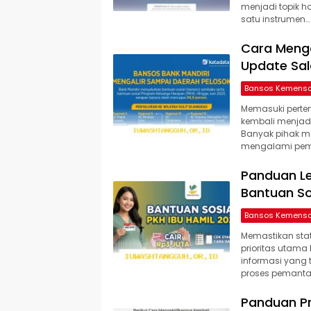
menjadi topik 
satu instrumen…
Cara Menga
Update Sal
Bansos Kemens
Memasuki perte
kembali menjadi
Banyak pihak m
mengalami pem
Panduan L
Bantuan So
Bansos Kemens
Memastikan stat
prioritas utama
informasi yang 
proses pemant
Panduan Pr