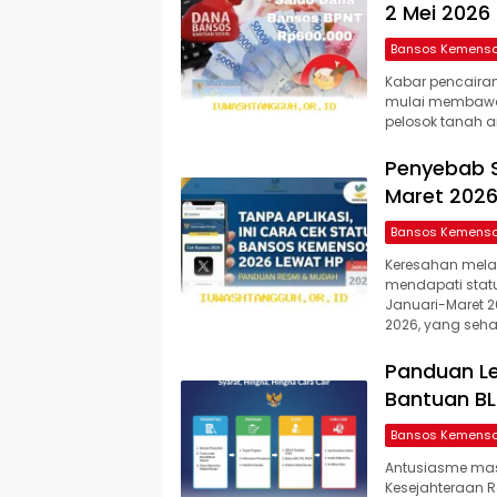
2 Mei 2026
Bansos Kemens
Kabar pencaira
mulai membawa 
pelosok tanah ai
Penyebab S
Maret 202
Bansos Kemens
Keresahan mela
mendapati statu
Januari-Maret 2
2026, yang se
Panduan L
Bantuan BL
Bansos Kemens
Antusiasme mas
Kesejahteraan R