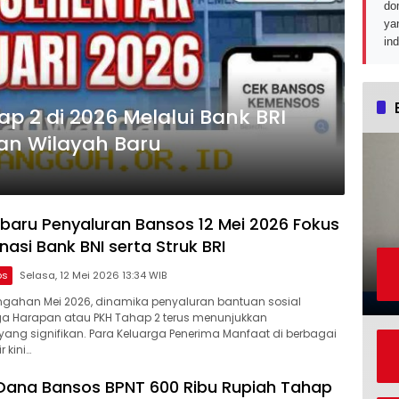
do
ya
in
p 2 di 2026 Melalui Bank BRI
an Wilayah Baru
baru Penyaluran Bansos 12 Mei 2026 Fokus
asi Bank BNI serta Struk BRI
os
Selasa, 12 Mei 2026 13:34 WIB
ngahan Mei 2026, dinamika penyaluran bantuan sosial
ga Harapan atau PKH Tahap 2 terus menunjukkan
ng signifikan. Para Keluarga Penerima Manfaat di berbagai
 kini…
Dana Bansos BPNT 600 Ribu Rupiah Tahap