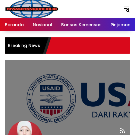
Langsung
ke
konten
Beranda
Nasional
Bansos Kemensos
Pinjaman O
Breaking News