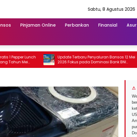
Sabtu, 8 Agustus 2026
ensos
Pinjaman Online
Perbankan
Finansial
Asur
pper Lunch
Update Terbaru Penyaluran Bansos 12 Mei
n Mei
2026 Fokus pada Dominasi Bank BNI
serta Struk BRI
⚠ 
We
ber
ke
US
Am
pu
Do