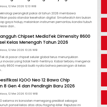
Selasa, 12 Mei 2026 12:13 WIB
eknologi perangkat pakai di tahun 2026 membawa
fikan pada standar kesehatan digital. Smartwatch kini bukan
kap gaya hidup, melainkan instrumen pemantau kondisi tubuh
esisi dan…
angguh Chipset MediaTek Dimensity 8600
sel Kelas Menengah Tahun 2026
Selasa, 12 Mei 2026 10:26 WIB
ek di pasar chipset seluler global terus menunjukkan
ui inovasi yang tidak henti-hentinya. Kabar terbaru mengenai
sity 8600 menjadi bukti nyata bahwa persaingan di kelas
n…
esifikasi iQOO Neo 12 Bawa Chip
 8 Gen 4 dan Pendingin Baru 2026
Selasa, 12 Mei 2026 10:00 WIB
QOO selama ini konsisten memegang predikat sebagai
uh ponsel kelas atas atau flagship killer. Reputasi ini