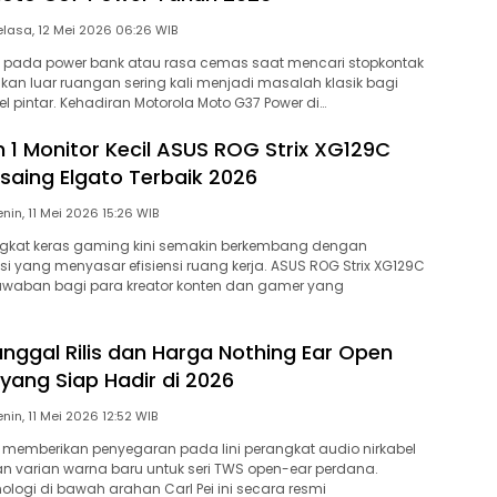
Selasa, 12 Mei 2026 06:26 WIB
 pada power bank atau rasa cemas saat mencari stopkontak
ukan luar ruangan sering kali menjadi masalah klasik bagi
 pintar. Kehadiran Motorola Moto G37 Power di…
 1 Monitor Kecil ASUS ROG Strix XG129C
saing Elgato Terbaik 2026
Senin, 11 Mei 2026 15:26 WIB
ngkat keras gaming kini semakin berkembang dengan
si yang menyasar efisiensi ruang kerja. ASUS ROG Strix XG129C
jawaban bagi para kreator konten dan gamer yang
nggal Rilis dan Harga Nothing Ear Open
 yang Siap Hadir di 2026
Senin, 11 Mei 2026 12:52 WIB
 memberikan penyegaran pada lini perangkat audio nirkabel
an varian warna baru untuk seri TWS open-ear perdana.
ologi di bawah arahan Carl Pei ini secara resmi