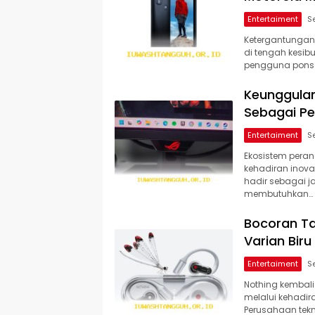
Entertaiment
Ketergantungan
di tengah kesib
pengguna ponsel
Keunggulan
Sebagai Pe
Entertaiment
Ekosistem pera
kehadiran inova
hadir sebagai 
membutuhkan…
Bocoran Ta
Varian Biru
Entertaiment
Nothing kembali
melalui kehadir
Perusahaan tekn