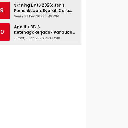
Skrining BPJS 2026: Jenis
9
Pemeriksaan, Syarat, Cara
Daftar & Cek Riwayat
Senin, 29 Des 2025 11:49 WIB
Kesehatan Gratis
Apa Itu BPJS
10
Ketenagakerjaan? Panduan
Lengkap untuk Pekerja dan
Jumat, 9 Jan 2026 20:10 WIB
Pengusaha