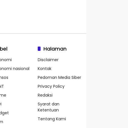
bel
Halaman
onomi
Disclaimer
onomi nasional
Kontak
nsos
Pedoman Media Siber
NT
Privacy Policy
ame
Redaksi
H
Syarat dan
Ketentuan
dget
Tentang Kami
pm