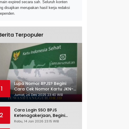
main expired secara sah. Seluruh konten
ng disajikan merupakan hasil kerja redaksi
dependen.
Berita Terpopuler
Lupa Nomor BPJS? Begini
1
Cara Cek Nomor Kartu JKN-
KIS dengan NIK KTP
Jumat, 26 Des 2025 23:40 WIB
Cara Login SSO BPJS
2
Ketenagakerjaan, Begini
Tutorial Lengkap dan
Rabu, 14 Jan 2026 23:15 WIB
Pengertiannya