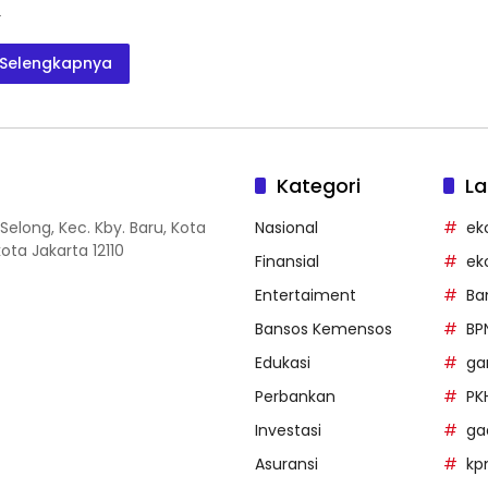
…
Selengkapnya
Kategori
La
Selong, Kec. Kby. Baru, Kota
Nasional
ek
ota Jakarta 12110
Finansial
ek
Entertaiment
Ba
Bansos Kemensos
BP
Edukasi
g
Perbankan
PK
Investasi
ga
Asuransi
k