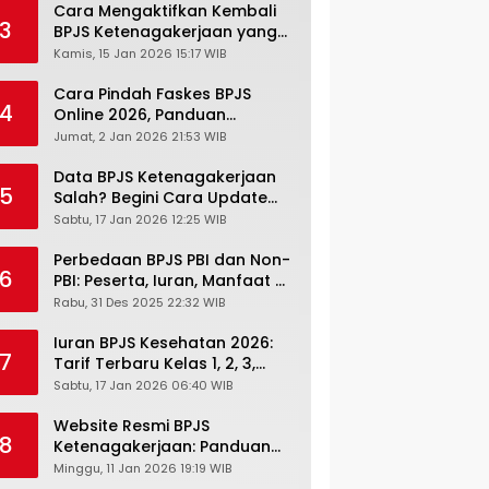
Cara Mengaktifkan Kembali
3
BPJS Ketenagakerjaan yang
Nonaktif, Begini Panduan
Kamis, 15 Jan 2026 15:17 WIB
Lengkapnya
Cara Pindah Faskes BPJS
4
Online 2026, Panduan
Lengkap via Mobile JKN,
Jumat, 2 Jan 2026 21:53 WIB
PANDAWA & Offiline Kantor
Cabang
Data BPJS Ketenagakerjaan
5
Salah? Begini Cara Update
Rekening, Alamat, HP di JMO
Sabtu, 17 Jan 2026 12:25 WIB
Perbedaan BPJS PBI dan Non-
6
PBI: Peserta, Iuran, Manfaat &
Masa Berlaku Terbaru 2026
Rabu, 31 Des 2025 22:32 WIB
Iuran BPJS Kesehatan 2026:
7
Tarif Terbaru Kelas 1, 2, 3,
Cara Bayar, Denda &
Sabtu, 17 Jan 2026 06:40 WIB
Panduan Lengkap Peserta
JKN-KIS
Website Resmi BPJS
8
Ketenagakerjaan: Panduan
Lengkap Akses dan Fitur
Minggu, 11 Jan 2026 19:19 WIB
Online