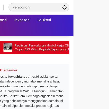
ansi
Investasi
Edukasi
Realisasi Penyaluran Modal Kerja CNAF
Dapatkan Diskon 46 
Capai 223 Miliar Rupiah Sepanjang Maret
Segar di Promo Hyper
2026 Ini
Mei 2026
Disclaimer
bsite
iuwashtangguh.or.id
adalah portal
ita independen yang tidak memiliki afiliasi,
terkaitan, maupun hubungan resmi dengan
AID, program IUWASH Tangguh, Pemerintah
erika Serikat, atau lembaga/organisasi mana
n yang sebelumnya menggunakan domain ini.
main ini diperoleh melalui proses registrasi