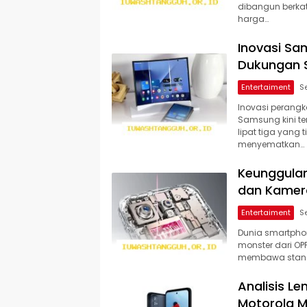
dibangun berka
harga…
Inovasi Sa
Dukungan 
Entertaiment
Inovasi perangka
Samsung kini 
lipat tiga yang
menyematkan…
Keunggulan
dan Kamera
Entertaiment
Dunia smartphon
monster dari OPP
membawa standa
Analisis Le
Motorola 