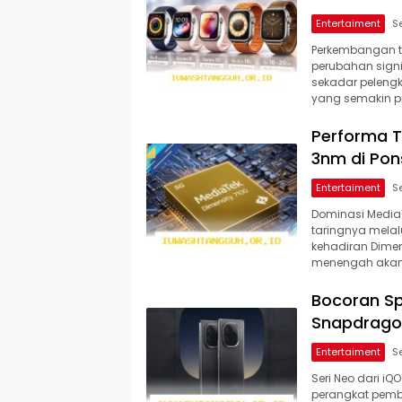
Entertaiment
Perkembangan t
perubahan signi
sekadar peleng
yang semakin pr
Performa T
3nm di Pon
Entertaiment
Dominasi MediaT
taringnya melal
kehadiran Dimen
menengah aka
Bocoran Sp
Snapdragon
Entertaiment
Seri Neo dari i
perangkat pembun