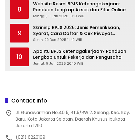
Website Resmi BPJS Ketenagakerjaan:
8
Panduan Lengkap Akses dan Fitur Online
Minggu, 11 Jan 2026 19:19 WIB
Skrining BPJS 2026: Jenis Pemeriksaan,
9
Syarat, Cara Daftar & Cek Riwayat
Kesehatan Gratis
Senin, 29 Des 2025 11:49 WIB
Apa Itu BPJS Ketenagakerjaan? Panduan
10
Lengkap untuk Pekerja dan Pengusaha
Jumat, 9 Jan 2026 20:10 WIB
Contact Info
Jl. Gunawarman No.40 5, RT.5/RW.2, Selong, Kec. Kby.
Baru, Kota Jakarta Selatan, Daerah Khusus Ibukota
Jakarta 12110
(021) 6220109