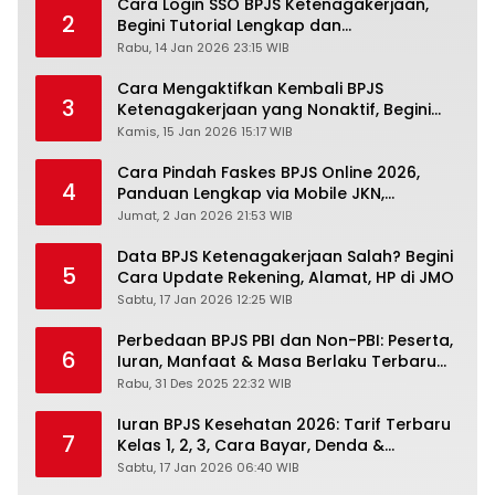
Cara Login SSO BPJS Ketenagakerjaan,
2
Begini Tutorial Lengkap dan
Pengertiannya
Rabu, 14 Jan 2026 23:15 WIB
Cara Mengaktifkan Kembali BPJS
3
Ketenagakerjaan yang Nonaktif, Begini
Panduan Lengkapnya
Kamis, 15 Jan 2026 15:17 WIB
Cara Pindah Faskes BPJS Online 2026,
4
Panduan Lengkap via Mobile JKN,
PANDAWA & Offiline Kantor Cabang
Jumat, 2 Jan 2026 21:53 WIB
Data BPJS Ketenagakerjaan Salah? Begini
5
Cara Update Rekening, Alamat, HP di JMO
Sabtu, 17 Jan 2026 12:25 WIB
Perbedaan BPJS PBI dan Non-PBI: Peserta,
6
Iuran, Manfaat & Masa Berlaku Terbaru
2026
Rabu, 31 Des 2025 22:32 WIB
Iuran BPJS Kesehatan 2026: Tarif Terbaru
7
Kelas 1, 2, 3, Cara Bayar, Denda &
Panduan Lengkap Peserta JKN-KIS
Sabtu, 17 Jan 2026 06:40 WIB