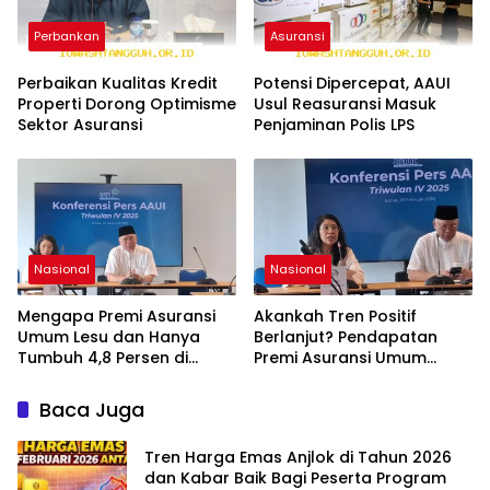
Perbankan
Asuransi
Perbaikan Kualitas Kredit
Potensi Dipercepat, AAUI
Properti Dorong Optimisme
Usul Reasuransi Masuk
Sektor Asuransi
Penjaminan Polis LPS
Nasional
Nasional
Mengapa Premi Asuransi
Akankah Tren Positif
Umum Lesu dan Hanya
Berlanjut? Pendapatan
Tumbuh 4,8 Persen di
Premi Asuransi Umum
2025? Terungkap Analisis
Sukses Menembus Rp112,81
AAUI!
Miliar pada 2025!
Baca Juga
Tren Harga Emas Anjlok di Tahun 2026
dan Kabar Baik Bagi Peserta Program