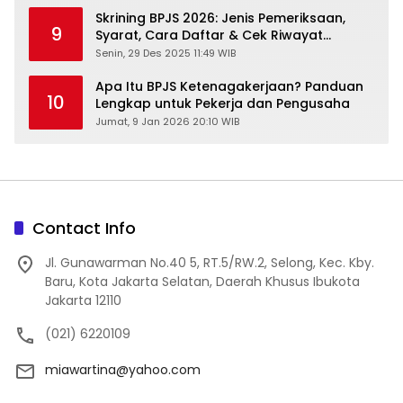
Skrining BPJS 2026: Jenis Pemeriksaan,
9
Syarat, Cara Daftar & Cek Riwayat
Kesehatan Gratis
Senin, 29 Des 2025 11:49 WIB
Apa Itu BPJS Ketenagakerjaan? Panduan
10
Lengkap untuk Pekerja dan Pengusaha
Jumat, 9 Jan 2026 20:10 WIB
Contact Info
Jl. Gunawarman No.40 5, RT.5/RW.2, Selong, Kec. Kby.
Baru, Kota Jakarta Selatan, Daerah Khusus Ibukota
Jakarta 12110
(021) 6220109
miawartina@yahoo.com