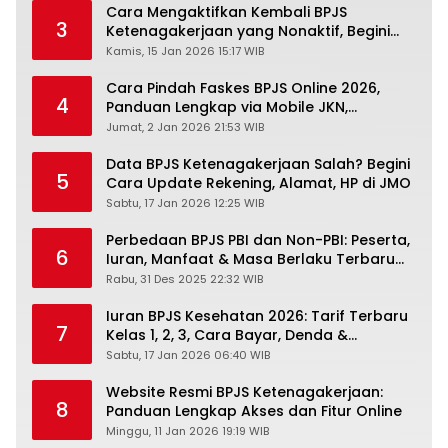
Cara Mengaktifkan Kembali BPJS
3
Ketenagakerjaan yang Nonaktif, Begini
Panduan Lengkapnya
Kamis, 15 Jan 2026 15:17 WIB
Cara Pindah Faskes BPJS Online 2026,
4
Panduan Lengkap via Mobile JKN,
PANDAWA & Offiline Kantor Cabang
Jumat, 2 Jan 2026 21:53 WIB
Data BPJS Ketenagakerjaan Salah? Begini
5
Cara Update Rekening, Alamat, HP di JMO
Sabtu, 17 Jan 2026 12:25 WIB
Perbedaan BPJS PBI dan Non-PBI: Peserta,
6
Iuran, Manfaat & Masa Berlaku Terbaru
2026
Rabu, 31 Des 2025 22:32 WIB
Iuran BPJS Kesehatan 2026: Tarif Terbaru
7
Kelas 1, 2, 3, Cara Bayar, Denda &
Panduan Lengkap Peserta JKN-KIS
Sabtu, 17 Jan 2026 06:40 WIB
Website Resmi BPJS Ketenagakerjaan:
8
Panduan Lengkap Akses dan Fitur Online
Minggu, 11 Jan 2026 19:19 WIB