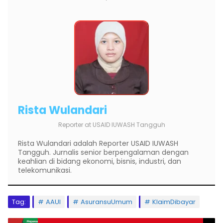
Rista Wulandari
Reporter
at
USAID IUWASH Tangguh
Rista Wulandari adalah Reporter USAID IUWASH
Tangguh. Jurnalis senior berpengalaman dengan
keahlian di bidang ekonomi, bisnis, industri, dan
telekomunikasi.
Tag:
AAUI
AsuransuUmum
KlaimDibayar