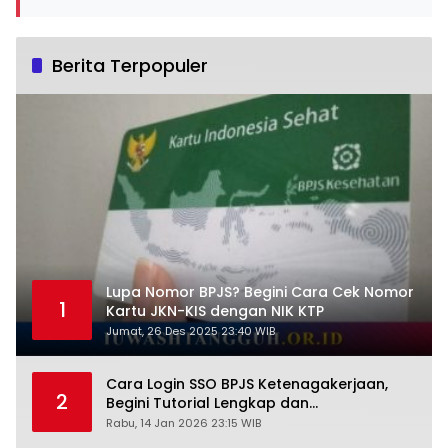
Berita Terpopuler
Lupa Nomor BPJS? Begini Cara Cek Nomor
1
Kartu JKN-KIS dengan NIK KTP
Jumat, 26 Des 2025 23:40 WIB
Cara Login SSO BPJS Ketenagakerjaan,
2
Begini Tutorial Lengkap dan
Pengertiannya
Rabu, 14 Jan 2026 23:15 WIB