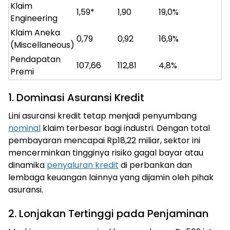
Klaim
1,59*
1,90
19,0%
Engineering
Klaim Aneka
0,79
0,92
16,9%
(Miscellaneous)
Pendapatan
107,66
112,81
4,8%
Premi
1. Dominasi Asuransi Kredit
Lini asuransi kredit tetap menjadi penyumbang
nominal
klaim terbesar bagi industri. Dengan total
pembayaran mencapai Rp18,22 miliar, sektor ini
mencerminkan tingginya risiko gagal bayar atau
dinamika
penyaluran kredit
di perbankan dan
lembaga keuangan lainnya yang dijamin oleh pihak
asuransi.
2. Lonjakan Tertinggi pada Penjaminan