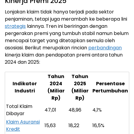
Kinerja Premi 2025
Lonjakan klaim tidak hanya terjadi pada sektor
penjaminan, tetapi juga merambah ke beberapa lini
strategis
lainnya. Tren ini beriringan dengan
pergerakan premi yang tumbuh stabil namun belum
mencapai target yang ditetapkan semula oleh
asosiasi. Berikut merupakan rincian
perbandingan
kinerja klaim dan pendapatan premi antara tahun
2024 dan 2025:
Tahun
Tahun
Indikator
2024
2025
Persentase
Industri
(Miliar
(Miliar
Pertumbuhan
Rp)
Rp)
Total Klaim
47,01
48,96
4,1%
Dibayar
Klaim Asuransi
15,63
18,22
16,5%
Kredit