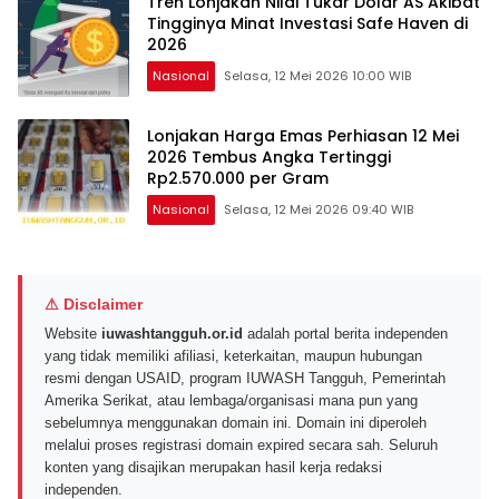
Tren Lonjakan Nilai Tukar Dolar AS Akibat
Tingginya Minat Investasi Safe Haven di
2026
Nasional
Selasa, 12 Mei 2026 10:00 WIB
Lonjakan Harga Emas Perhiasan 12 Mei
2026 Tembus Angka Tertinggi
Rp2.570.000 per Gram
Nasional
Selasa, 12 Mei 2026 09:40 WIB
⚠ Disclaimer
Website
iuwashtangguh.or.id
adalah portal berita independen
yang tidak memiliki afiliasi, keterkaitan, maupun hubungan
resmi dengan USAID, program IUWASH Tangguh, Pemerintah
Amerika Serikat, atau lembaga/organisasi mana pun yang
sebelumnya menggunakan domain ini. Domain ini diperoleh
melalui proses registrasi domain expired secara sah. Seluruh
konten yang disajikan merupakan hasil kerja redaksi
independen.