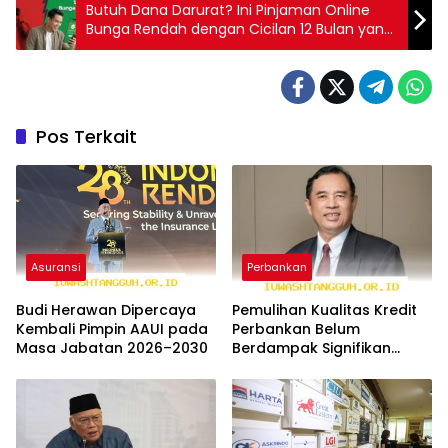
Butuh Dana Darurat? Ini Pinjaman Online
Bunga Rendah dengan Cicilan 12 Bulan yang
Cepat Cair!
Pos Terkait
Asuransi
Perbankan
Budi Herawan Dipercaya
Pemulihan Kualitas Kredit
Kembali Pimpin AAUI pada
Perbankan Belum
Masa Jabatan 2026–2030
Berdampak Signifikan
pada Asuransi Kredit
Menurut Analis Keuangan