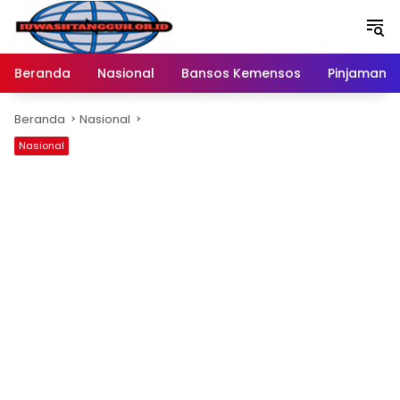
Langsung
ke
konten
Beranda
Nasional
Bansos Kemensos
Pinjaman O
Beranda
Nasional
Nasional