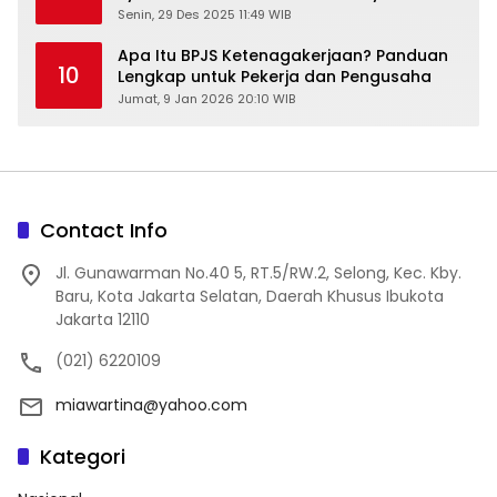
Kesehatan Gratis
Senin, 29 Des 2025 11:49 WIB
Apa Itu BPJS Ketenagakerjaan? Panduan
10
Lengkap untuk Pekerja dan Pengusaha
Jumat, 9 Jan 2026 20:10 WIB
Contact Info
Jl. Gunawarman No.40 5, RT.5/RW.2, Selong, Kec. Kby.
Baru, Kota Jakarta Selatan, Daerah Khusus Ibukota
Jakarta 12110
(021) 6220109
miawartina@yahoo.com
Kategori