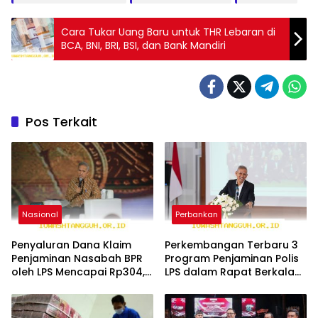
Cara Tukar Uang Baru untuk THR Lebaran di
BCA, BNI, BRI, BSI, dan Bank Mandiri
Pos Terkait
Nasional
Perbankan
Penyaluran Dana Klaim
Perkembangan Terbaru 3
Penjaminan Nasabah BPR
Program Penjaminan Polis
oleh LPS Mencapai Rp304,8
LPS dalam Rapat Berkala
Miliar di 2026
KSSK Tahun 2026