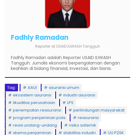
Fadhly Ramadan
Reporter
at
USAID IUWASH Tangguh
Fadhly Ramadan adalah Reporter USAID IUWASH
Tangguh. Jurnalis ekonomi berpengalaman dengan
keahlian di bidang finansial, investasi, dan bisnis.
Tag:
AAUI
asuransi umum
ekosistem asuransi
industri asuransi
likuiditas perusahaan
LPS
penempatan reasuransi
perlindungan masyarakat
program penjaminan polis
reasuransi
revisi undang-undang
risiko sistemik
skema penjaminan
stabilitas industri
UU P2SK