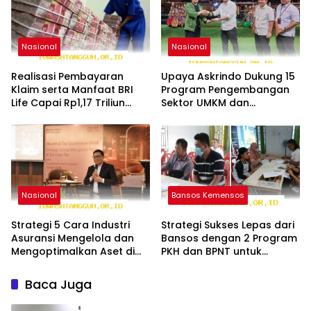
Nasional
Nasional
Realisasi Pembayaran
Upaya Askrindo Dukung 15
Klaim serta Manfaat BRI
Program Pengembangan
Life Capai Rp1,17 Triliun
Sektor UMKM dan
pada Awal 2026
Pariwisata Jawa 2026
Nasional
Bansos Kemensos
Strategi 5 Cara Industri
Strategi Sukses Lepas dari
Asuransi Mengelola dan
Bansos dengan 2 Program
Mengoptimalkan Aset di
PKH dan BPNT untuk
Tahun 2026 Ini
Mandiri di 2026
Baca Juga