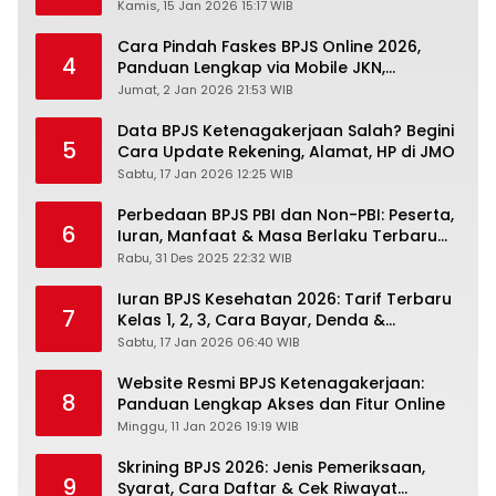
Panduan Lengkapnya
Kamis, 15 Jan 2026 15:17 WIB
Cara Pindah Faskes BPJS Online 2026,
4
Panduan Lengkap via Mobile JKN,
PANDAWA & Offiline Kantor Cabang
Jumat, 2 Jan 2026 21:53 WIB
Data BPJS Ketenagakerjaan Salah? Begini
5
Cara Update Rekening, Alamat, HP di JMO
Sabtu, 17 Jan 2026 12:25 WIB
Perbedaan BPJS PBI dan Non-PBI: Peserta,
6
Iuran, Manfaat & Masa Berlaku Terbaru
2026
Rabu, 31 Des 2025 22:32 WIB
Iuran BPJS Kesehatan 2026: Tarif Terbaru
7
Kelas 1, 2, 3, Cara Bayar, Denda &
Panduan Lengkap Peserta JKN-KIS
Sabtu, 17 Jan 2026 06:40 WIB
Website Resmi BPJS Ketenagakerjaan:
8
Panduan Lengkap Akses dan Fitur Online
Minggu, 11 Jan 2026 19:19 WIB
Skrining BPJS 2026: Jenis Pemeriksaan,
9
Syarat, Cara Daftar & Cek Riwayat