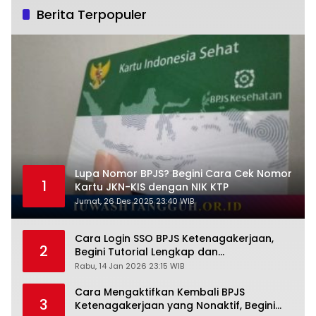
Berita Terpopuler
Lupa Nomor BPJS? Begini Cara Cek Nomor
1
Kartu JKN-KIS dengan NIK KTP
Jumat, 26 Des 2025 23:40 WIB
Cara Login SSO BPJS Ketenagakerjaan,
2
Begini Tutorial Lengkap dan
Pengertiannya
Rabu, 14 Jan 2026 23:15 WIB
Cara Mengaktifkan Kembali BPJS
3
Ketenagakerjaan yang Nonaktif, Begini