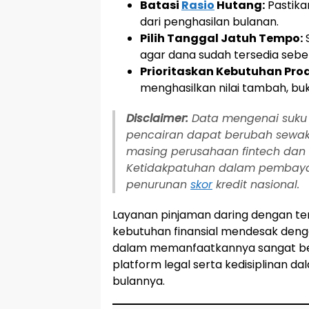
Batasi
Rasio
Hutang:
Pastikan
dari penghasilan bulanan.
Pilih Tanggal Jatuh Tempo:
S
agar dana sudah tersedia sebe
Prioritaskan Kebutuhan Prod
menghasilkan nilai tambah, bu
Disclaimer:
Data mengenai suku b
pencairan dapat berubah sewak
masing perusahaan fintech dan r
Ketidakpatuhan dalam pembaya
penurunan
skor
kredit nasional.
Layanan pinjaman daring dengan ten
kebutuhan finansial mendesak deng
dalam memanfaatkannya sangat ber
platform legal serta kedisiplinan 
bulannya.