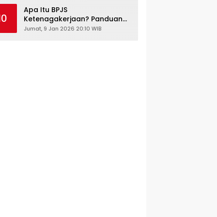
Kesehatan Gratis
Apa Itu BPJS
10
Ketenagakerjaan? Panduan
Lengkap untuk Pekerja dan
Jumat, 9 Jan 2026 20:10 WIB
Pengusaha