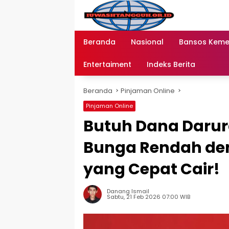
Langsung
ke
konten
Beranda
Nasional
Bansos Kem
Entertaiment
Indeks Berita
Beranda
Pinjaman Online
Pinjaman Online
Butuh Dana Darura
Bunga Rendah den
yang Cepat Cair!
Danang Ismail
Sabtu, 21 Feb 2026 07:00 WIB