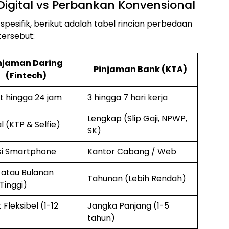
igital vs Perbankan Konvensional
esifik, berikut adalah tabel rincian perbedaan
ersebut:
njaman Daring
Pinjaman Bank (KTA)
(Fintech)
t hingga 24 jam
3 hingga 7 hari kerja
Lengkap (Slip Gaji, NPWP,
l (KTP & Selfie)
SK)
si Smartphone
Kantor Cabang / Web
 atau Bulanan
Tahunan (Lebih Rendah)
Tinggi)
 Fleksibel (1-12
Jangka Panjang (1-5
tahun)