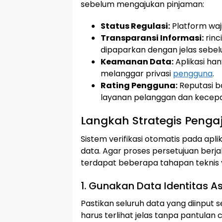
sebelum mengajukan pinjaman:
Status Regulasi:
Platform waji
Transparansi Informasi:
rinc
dipaparkan dengan jelas sebelu
Keamanan Data:
Aplikasi ha
melanggar privasi
pengguna
.
Rating Pengguna:
Reputasi ba
layanan pelanggan dan kecepa
Langkah Strategis Penga
Sistem verifikasi otomatis pada ap
data. Agar proses persetujuan berj
terdapat beberapa tahapan teknis y
1. Gunakan Data Identitas As
Pastikan seluruh data yang diinput 
harus terlihat jelas tanpa pantulan