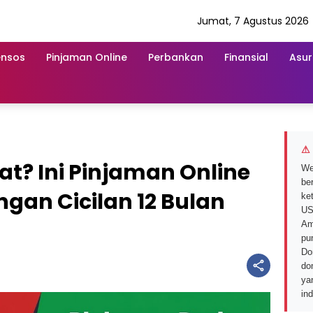
Jumat, 7 Agustus 2026
ensos
Pinjaman Online
Perbankan
Finansial
Asur
⚠ 
t? Ini Pinjaman Online
We
ber
gan Cicilan 12 Bulan
ke
US
Am
pu
Do
do
ya
in