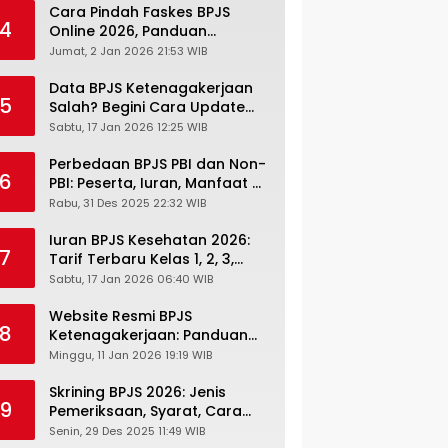
Cara Pindah Faskes BPJS
4
Online 2026, Panduan
Lengkap via Mobile JKN,
Jumat, 2 Jan 2026 21:53 WIB
PANDAWA & Offiline Kantor
Cabang
Data BPJS Ketenagakerjaan
5
Salah? Begini Cara Update
Rekening, Alamat, HP di JMO
Sabtu, 17 Jan 2026 12:25 WIB
Perbedaan BPJS PBI dan Non-
6
PBI: Peserta, Iuran, Manfaat &
Masa Berlaku Terbaru 2026
Rabu, 31 Des 2025 22:32 WIB
Iuran BPJS Kesehatan 2026:
7
Tarif Terbaru Kelas 1, 2, 3,
Cara Bayar, Denda &
Sabtu, 17 Jan 2026 06:40 WIB
Panduan Lengkap Peserta
JKN-KIS
Website Resmi BPJS
8
Ketenagakerjaan: Panduan
Lengkap Akses dan Fitur
Minggu, 11 Jan 2026 19:19 WIB
Online
Skrining BPJS 2026: Jenis
9
Pemeriksaan, Syarat, Cara
Daftar & Cek Riwayat
Senin, 29 Des 2025 11:49 WIB