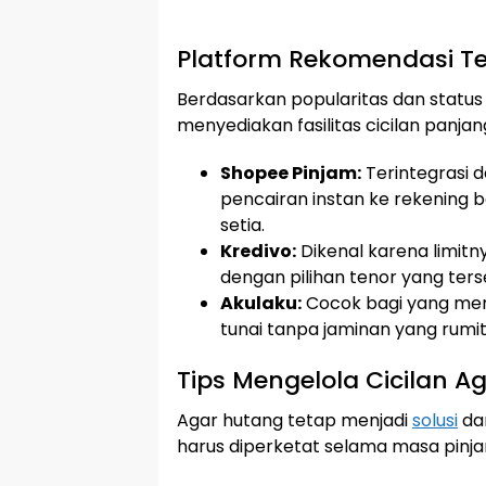
Platform Rekomendasi Te
Berdasarkan popularitas dan status 
menyediakan fasilitas cicilan panja
Shopee Pinjam:
Terintegrasi 
pencairan instan ke rekening 
setia.
Kredivo:
Dikenal karena limitn
dengan pilihan tenor yang tersed
Akulaku:
Cocok bagi yang memb
tunai tanpa jaminan yang rumit
Tips Mengelola Cicilan A
Agar hutang tetap menjadi
solusi
da
harus diperketat selama masa pinj