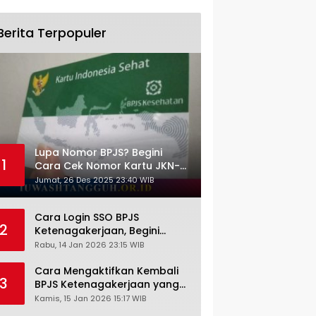
Berita Terpopuler
Lupa Nomor BPJS? Begini
1
Cara Cek Nomor Kartu JKN-
KIS dengan NIK KTP
Jumat, 26 Des 2025 23:40 WIB
Cara Login SSO BPJS
2
Ketenagakerjaan, Begini
Tutorial Lengkap dan
Rabu, 14 Jan 2026 23:15 WIB
Pengertiannya
Cara Mengaktifkan Kembali
3
BPJS Ketenagakerjaan yang
Nonaktif, Begini Panduan
Kamis, 15 Jan 2026 15:17 WIB
Lengkapnya