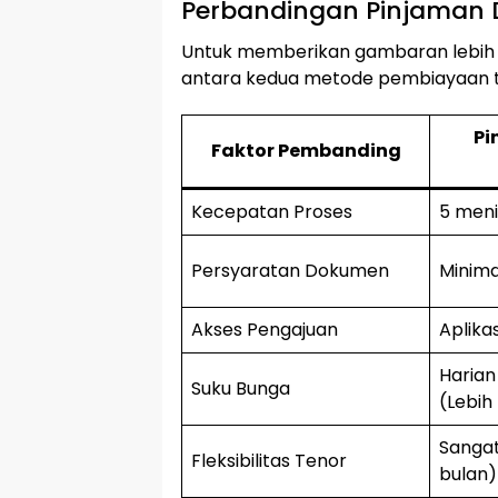
Perbandingan Pinjaman D
Untuk memberikan gambaran lebih sp
antara kedua metode pembiayaan t
Pi
Faktor Pembanding
Kecepatan Proses
5 meni
Persyaratan Dokumen
Minima
Akses Pengajuan
Aplika
Harian
Suku Bunga
(Lebih 
Sangat
Fleksibilitas Tenor
bulan)