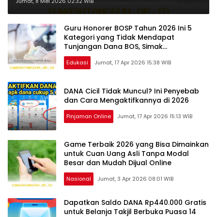
di Tahun 2026 Secara Optimal
Jumat, 8 Mei 2026 02:32 WIB
Guru Honorer BOSP Tahun 2026 Ini 5
Kategori yang Tidak Mendapat
Tunjangan Dana BOS, Simak
Penjelasannya
Edukasi
Jumat, 17 Apr 2026 15:38 WIB
DANA Cicil Tidak Muncul? Ini Penyebab
dan Cara Mengaktifkannya di 2026
Pinjaman Online
Jumat, 17 Apr 2026 15:13 WIB
Game Terbaik 2026 yang Bisa Dimainkan
untuk Cuan Uang Asli Tanpa Modal
Besar dan Mudah Dijual Online
Nasional
Jumat, 3 Apr 2026 08:01 WIB
Dapatkan Saldo DANA Rp440.000 Gratis
untuk Belanja Takjil Berbuka Puasa 14