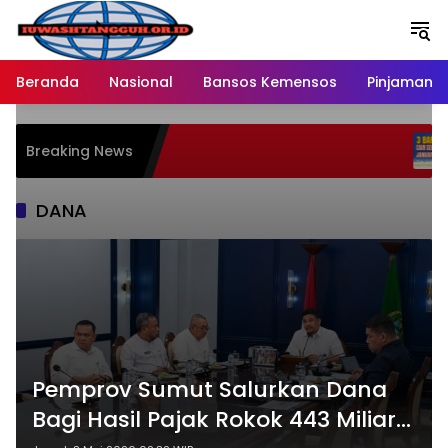
Langsung
ke
konten
Beranda
Nasional
Bansos Kemensos
Pinjaman O
Penyal
Breaking News
Melalu
Ratusa
DANA
Pemprov Sumut Salurkan Dana
Bagi Hasil Pajak Rokok 443 Miliar