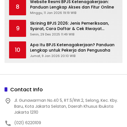
Website Resmi BPJS Ketenagakerjaan:
8
Panduan Lengkap Akses dan Fitur Online
Minggu, 11 Jan 2026 19:19 WIB
Skrining BPJS 2026: Jenis Pemeriksaan,
9
Syarat, Cara Daftar & Cek Riwayat
Kesehatan Gratis
Senin, 29 Des 2025 11:49 WIB
Apa Itu BPJS Ketenagakerjaan? Panduan
10
Lengkap untuk Pekerja dan Pengusaha
Jumat, 9 Jan 2026 20:10 WIB
Contact Info
Jl. Gunawarman No.40 5, RT.5/RW.2, Selong, Kec. Kby.
Baru, Kota Jakarta Selatan, Daerah Khusus Ibukota
Jakarta 12110
(021) 6220109