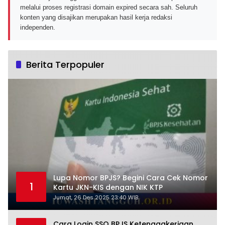
melalui proses registrasi domain expired secara sah. Seluruh
konten yang disajikan merupakan hasil kerja redaksi
independen.
Berita Terpopuler
Lupa Nomor BPJS? Begini Cara Cek Nomor
1
Kartu JKN-KIS dengan NIK KTP
Jumat, 26 Des 2025 23:40 WIB
Cara Login SSO BPJS Ketenagakerjaan,