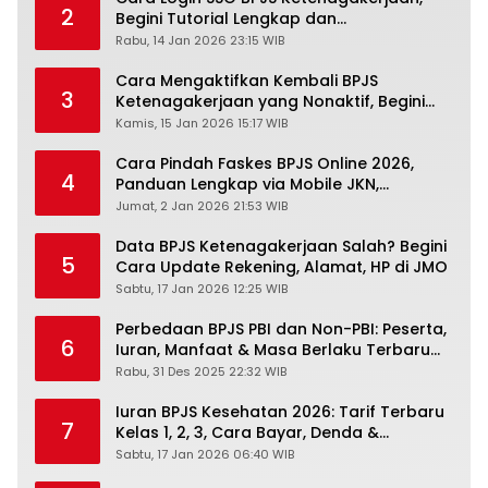
2
Begini Tutorial Lengkap dan
Pengertiannya
Rabu, 14 Jan 2026 23:15 WIB
Cara Mengaktifkan Kembali BPJS
3
Ketenagakerjaan yang Nonaktif, Begini
Panduan Lengkapnya
Kamis, 15 Jan 2026 15:17 WIB
Cara Pindah Faskes BPJS Online 2026,
4
Panduan Lengkap via Mobile JKN,
PANDAWA & Offiline Kantor Cabang
Jumat, 2 Jan 2026 21:53 WIB
Data BPJS Ketenagakerjaan Salah? Begini
5
Cara Update Rekening, Alamat, HP di JMO
Sabtu, 17 Jan 2026 12:25 WIB
Perbedaan BPJS PBI dan Non-PBI: Peserta,
6
Iuran, Manfaat & Masa Berlaku Terbaru
2026
Rabu, 31 Des 2025 22:32 WIB
Iuran BPJS Kesehatan 2026: Tarif Terbaru
7
Kelas 1, 2, 3, Cara Bayar, Denda &
Panduan Lengkap Peserta JKN-KIS
Sabtu, 17 Jan 2026 06:40 WIB