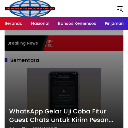
Langsung
ke
konten
Beranda
Nasional
Bansos Kemensos
Pinjaman O
n 46 Persen Buah Anggur
Breaking News
Hypermart Spesial 12-13
Sementara
WhatsApp Gelar Uji Coba Fitur
Guest Chats untuk Kirim Pesan