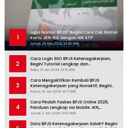
Lupa Nomor BPJS? Begini Cara Cek Nomor
1
Kartu JKN-KIS dengan NIK KTP
Jumat, 26 Des 2025 23:40 WIB
Cara Login SSO BPJS Ketenagakerjaan,
2
Begini Tutorial Lengkap dan
Pengertiannya
Rabu, 14 Jan 2026 23:15 WIB
Cara Mengaktifkan Kembali BPJS
3
Ketenagakerjaan yang Nonaktif, Begini
Panduan Lengkapnya
Kamis, 15 Jan 2026 15:17 WIB
Cara Pindah Faskes BPJS Online 2026,
4
Panduan Lengkap via Mobile JKN,
PANDAWA & Offiline Kantor Cabang
Jumat, 2 Jan 2026 21:53 WIB
Data BPJS Ketenagakerjaan Salah? Begini