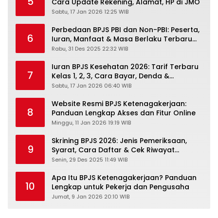
5
Cara Update Rekening, Alamat, HP di JMO
Sabtu, 17 Jan 2026 12:25 WIB
Perbedaan BPJS PBI dan Non-PBI: Peserta,
6
Iuran, Manfaat & Masa Berlaku Terbaru
2026
Rabu, 31 Des 2025 22:32 WIB
Iuran BPJS Kesehatan 2026: Tarif Terbaru
7
Kelas 1, 2, 3, Cara Bayar, Denda &
Panduan Lengkap Peserta JKN-KIS
Sabtu, 17 Jan 2026 06:40 WIB
Website Resmi BPJS Ketenagakerjaan:
8
Panduan Lengkap Akses dan Fitur Online
Minggu, 11 Jan 2026 19:19 WIB
Skrining BPJS 2026: Jenis Pemeriksaan,
9
Syarat, Cara Daftar & Cek Riwayat
Kesehatan Gratis
Senin, 29 Des 2025 11:49 WIB
Apa Itu BPJS Ketenagakerjaan? Panduan
10
Lengkap untuk Pekerja dan Pengusaha
Jumat, 9 Jan 2026 20:10 WIB