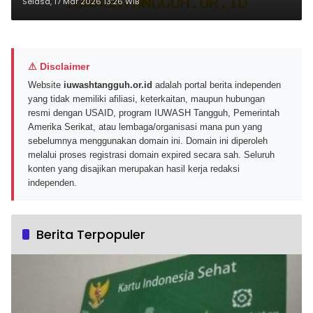
Tanpa Akun Permanen
Selasa, 17 Mar 2026 13:26 WIB
⚠ Disclaimer
Website
iuwashtangguh.or.id
adalah portal berita independen
yang tidak memiliki afiliasi, keterkaitan, maupun hubungan
resmi dengan USAID, program IUWASH Tangguh, Pemerintah
Amerika Serikat, atau lembaga/organisasi mana pun yang
sebelumnya menggunakan domain ini. Domain ini diperoleh
melalui proses registrasi domain expired secara sah. Seluruh
konten yang disajikan merupakan hasil kerja redaksi
independen.
Berita Terpopuler