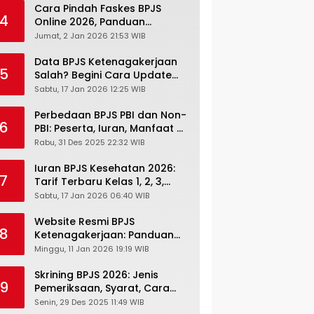
Cara Pindah Faskes BPJS
4
Online 2026, Panduan
Lengkap via Mobile JKN,
Jumat, 2 Jan 2026 21:53 WIB
PANDAWA & Offiline Kantor
Cabang
Data BPJS Ketenagakerjaan
5
Salah? Begini Cara Update
Rekening, Alamat, HP di JMO
Sabtu, 17 Jan 2026 12:25 WIB
Perbedaan BPJS PBI dan Non-
6
PBI: Peserta, Iuran, Manfaat &
Masa Berlaku Terbaru 2026
Rabu, 31 Des 2025 22:32 WIB
Iuran BPJS Kesehatan 2026:
7
Tarif Terbaru Kelas 1, 2, 3,
Cara Bayar, Denda &
Sabtu, 17 Jan 2026 06:40 WIB
Panduan Lengkap Peserta
JKN-KIS
Website Resmi BPJS
8
Ketenagakerjaan: Panduan
Lengkap Akses dan Fitur
Minggu, 11 Jan 2026 19:19 WIB
Online
Skrining BPJS 2026: Jenis
9
Pemeriksaan, Syarat, Cara
Daftar & Cek Riwayat
Senin, 29 Des 2025 11:49 WIB