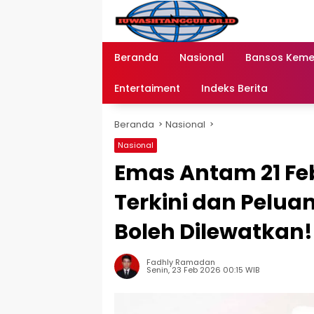
Langsung
ke
konten
Beranda
Nasional
Bansos Kem
Entertaiment
Indeks Berita
Beranda
Nasional
Nasional
Emas Antam 21 Feb
Terkini dan Pelua
Boleh Dilewatkan!
Fadhly Ramadan
Senin, 23 Feb 2026 00:15 WIB