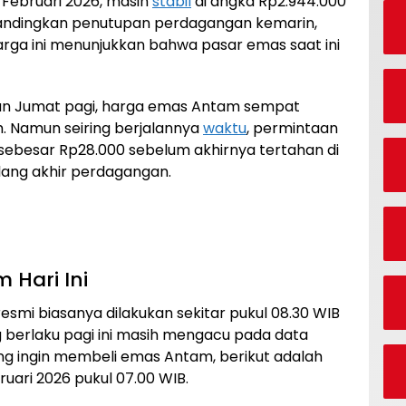
 Februari 2026, masih
stabil
di angka Rp2.944.000
bandingkan penutupan perdagangan kemarin,
harga ini menunjukkan bahwa pasar emas saat ini
an Jumat pagi, harga emas Antam sempat
m. Namun seiring berjalannya
waktu
, permintaan
sebesar Rp28.000 sebelum akhirnya tertahan di
ang akhir perdagangan.
 Hari Ini
mi biasanya dilakukan sekitar pukul 08.30 WIB
ng berlaku pagi ini masih mengacu pada data
yang ingin membeli emas Antam, berikut adalah
ruari 2026 pukul 07.00 WIB.