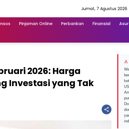
Jumat, 7 Agustus 2026
ensos
Pinjaman Online
Perbankan
Finansial
Asur
⚠ 
ruari 2026: Harga
We
ber
ng Investasi yang Tak
ke
US
Am
pu
Do
do
ya
in