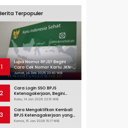
Berita Terpopuler
Lupa Nomor BPJS? Begini
1
Cara Cek Nomor Kartu JKN-
KIS dengan NIK KTP
Jumat, 26 Des 2025 23:40 WIB
Cara Login SSO BPJS
2
Ketenagakerjaan, Begini
Tutorial Lengkap dan
Rabu, 14 Jan 2026 23:15 WIB
Pengertiannya
Cara Mengaktifkan Kembali
3
BPJS Ketenagakerjaan yang
Nonaktif, Begini Panduan
Kamis, 15 Jan 2026 15:17 WIB
Lengkapnya