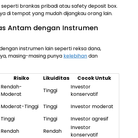
eperti brankas pribadi atau safety deposit box.
di tempat yang mudah dijangkau orang lain.
as Antam dengan Instrumen
dengan instrumen lain seperti reksa dana,
nya, masing-masing punya
kelebihan
dan
Risiko
Likuiditas
Cocok Untuk
Rendah-
Investor
Tinggi
Moderat
konservatif
Moderat-Tinggi
Tinggi
Investor moderat
Tinggi
Tinggi
Investor agresif
Investor
Rendah
Rendah
konservatif