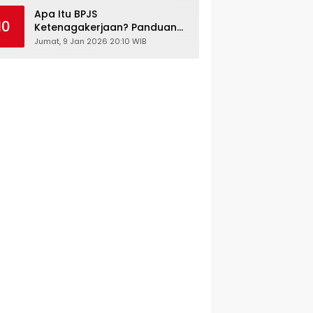
Kesehatan Gratis
Apa Itu BPJS
10
Ketenagakerjaan? Panduan
Lengkap untuk Pekerja dan
Jumat, 9 Jan 2026 20:10 WIB
Pengusaha