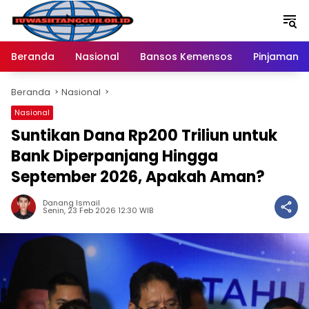
Langsung
ke
konten
Beranda
Nasional
Bansos Kemensos
Pinjaman O
Beranda
Nasional
Nasional
Suntikan Dana Rp200 Triliun untuk
Bank Diperpanjang Hingga
September 2026, Apakah Aman?
Danang Ismail
Senin, 23 Feb 2026 12:30 WIB