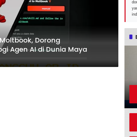
do
ya
in
 Moltbook, Dorong
i Agen AI di Dunia Maya