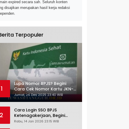
main expired secara sah. Seluruh konten
ng disajikan merupakan hasil kerja redaksi
dependen.
Berita Terpopuler
Lupa Nomor BPJS? Begini
1
Cara Cek Nomor Kartu JKN-
KIS dengan NIK KTP
Jumat, 26 Des 2025 23:40 WIB
Cara Login SSO BPJS
2
Ketenagakerjaan, Begini
Tutorial Lengkap dan
Rabu, 14 Jan 2026 23:15 WIB
Pengertiannya