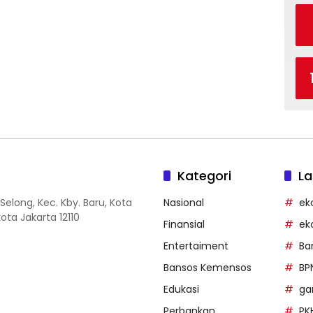
Kategori
La
Selong, Kec. Kby. Baru, Kota
Nasional
ek
ota Jakarta 12110
Finansial
ek
Entertaiment
Ba
Bansos Kemensos
BP
Edukasi
g
Perbankan
PK