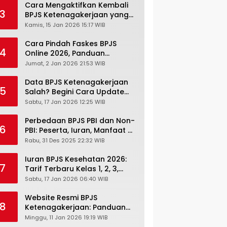
Cara Mengaktifkan Kembali
3
BPJS Ketenagakerjaan yang
Nonaktif, Begini Panduan
Kamis, 15 Jan 2026 15:17 WIB
Lengkapnya
Cara Pindah Faskes BPJS
4
Online 2026, Panduan
Lengkap via Mobile JKN,
Jumat, 2 Jan 2026 21:53 WIB
PANDAWA & Offiline Kantor
Cabang
Data BPJS Ketenagakerjaan
5
Salah? Begini Cara Update
Rekening, Alamat, HP di JMO
Sabtu, 17 Jan 2026 12:25 WIB
Perbedaan BPJS PBI dan Non-
6
PBI: Peserta, Iuran, Manfaat &
Masa Berlaku Terbaru 2026
Rabu, 31 Des 2025 22:32 WIB
Iuran BPJS Kesehatan 2026:
7
Tarif Terbaru Kelas 1, 2, 3,
Cara Bayar, Denda &
Sabtu, 17 Jan 2026 06:40 WIB
Panduan Lengkap Peserta
JKN-KIS
Website Resmi BPJS
8
Ketenagakerjaan: Panduan
Lengkap Akses dan Fitur
Minggu, 11 Jan 2026 19:19 WIB
Online