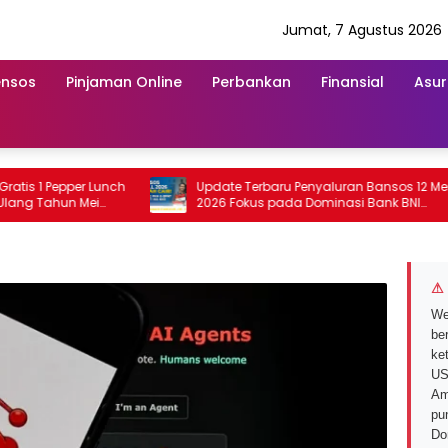
Jumat, 7 Agustus 2026
ensos
Pinjaman Online
Perbankan
Finansial
Asur
s 1 Pepper Lunch
Update Terbaru Penyaluran Bansos 12 Mei
g Tahun Mei
2026 Fokus pada Dominasi Bank BNI
serta Struk BRI
⚠ 
We
ber
ke
US
Am
pu
Do