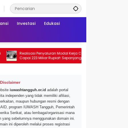
ansi
Investasi
Edukasi
Realisasi Penyaluran Modal Kerja CNAF
Dapatkan Disk
Capai 223 Miliar Rupiah Sepanjang Maret
Segar di Promo
2026 Ini
Mei 2026
Disclaimer
bsite
iuwashtangguh.or.id
adalah portal
ita independen yang tidak memiliki afiliasi,
terkaitan, maupun hubungan resmi dengan
AID, program IUWASH Tangguh, Pemerintah
erika Serikat, atau lembaga/organisasi mana
n yang sebelumnya menggunakan domain ini.
main ini diperoleh melalui proses registrasi