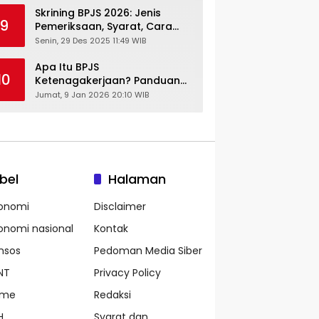
Skrining BPJS 2026: Jenis
9
Pemeriksaan, Syarat, Cara
Daftar & Cek Riwayat
Senin, 29 Des 2025 11:49 WIB
Kesehatan Gratis
Apa Itu BPJS
10
Ketenagakerjaan? Panduan
Lengkap untuk Pekerja dan
Jumat, 9 Jan 2026 20:10 WIB
Pengusaha
bel
Halaman
onomi
Disclaimer
onomi nasional
Kontak
nsos
Pedoman Media Siber
NT
Privacy Policy
ame
Redaksi
H
Syarat dan