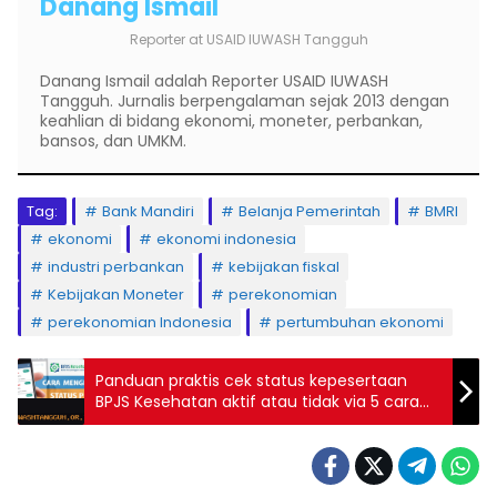
Danang Ismail
Reporter
at
USAID IUWASH Tangguh
Danang Ismail adalah Reporter USAID IUWASH
Tangguh. Jurnalis berpengalaman sejak 2013 dengan
keahlian di bidang ekonomi, moneter, perbankan,
bansos, dan UMKM.
Tag:
Bank Mandiri
Belanja Pemerintah
BMRI
ekonomi
ekonomi indonesia
industri perbankan
kebijakan fiskal
Kebijakan Moneter
perekonomian
perekonomian Indonesia
pertumbuhan ekonomi
Panduan praktis cek status kepesertaan
BPJS Kesehatan aktif atau tidak via 5 cara
2026