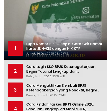
Lupa Nomor BPJS? Begini Cara Cek Nomor
1
Kartu JKN-KIS dengan NIK KTP
Jumat, 26 Des 2025 23:40 WIB
Cara Login SSO BPJS Ketenagakerjaan,
2
Begini Tutorial Lengkap dan
Pengertiannya
Rabu, 14 Jan 2026 23:15 WIB
Cara Mengaktifkan Kembali BPJS
3
Ketenagakerjaan yang Nonaktif, Begini
Panduan Lengkapnya
Kamis, 15 Jan 2026 15:17 WIB
Cara Pindah Faskes BPJS Online 2026,
4
Panduan Lengkap via Mobile JKN,