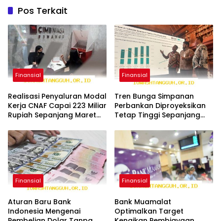
Pos Terkait
Finansial
Finansial
Realisasi Penyaluran Modal
Tren Bunga Simpanan
Kerja CNAF Capai 223 Miliar
Perbankan Diproyeksikan
Rupiah Sepanjang Maret
Tetap Tinggi Sepanjang
2026 Ini
Tahun 2026 Mendatang
Finansial
Finansial
Aturan Baru Bank
Bank Muamalat
Indonesia Mengenai
Optimalkan Target
Pembelian Dolar Tanpa
Kenaikan Pembiayaan