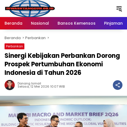
Langsung
ke
konten
Beranda
Nasional
Bansos Kemensos
Pinjaman O
Beranda
Perbankan
Perbankan
Sinergi Kebijakan Perbankan Dorong
Prospek Pertumbuhan Ekonomi
Indonesia di Tahun 2026
Danang Ismail
Selasa, 12 Mei 2026 10:07 WIB