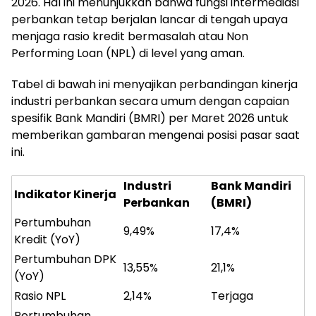
2026. Hal ini menunjukkan bahwa fungsi intermediasi
perbankan tetap berjalan lancar di tengah upaya
menjaga rasio kredit bermasalah atau Non
Performing Loan (NPL) di level yang aman.
Tabel di bawah ini menyajikan perbandingan kinerja
industri perbankan secara umum dengan capaian
spesifik Bank Mandiri (BMRI) per Maret 2026 untuk
memberikan gambaran mengenai posisi pasar saat
ini.
Industri
Bank Mandiri
Indikator Kinerja
Perbankan
(BMRI)
Pertumbuhan
9,49%
17,4%
Kredit (YoY)
Pertumbuhan DPK
13,55%
21,1%
(YoY)
Rasio NPL
2,14%
Terjaga
Pertumbuhan