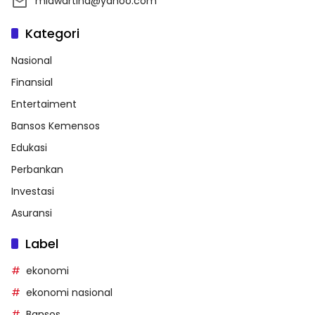
miawartina@yahoo.com
Kategori
Nasional
Finansial
Entertaiment
Bansos Kemensos
Edukasi
Perbankan
Investasi
Asuransi
Label
ekonomi
ekonomi nasional
Bansos