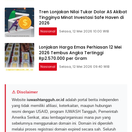
Tren Lonjakan Nilai Tukar Dolar AS Akibat
Tingginya Minat Investasi Safe Haven di
2026
Nasional
Selasa, 12 Mei 2026 10:00 WIB
Lonjakan Harga Emas Perhiasan 12 Mei
2026 Tembus Angka Tertinggi
Rp2.570.000 per Gram
Nasional
Selasa, 12 Mei 2026 09:40 WIB
⚠ Disclaimer
Website
iuwashtangguh.or.id
adalah portal berita independen
yang tidak memiliki afiliasi, keterkaitan, maupun hubungan
resmi dengan USAID, program IUWASH Tangguh, Pemerintah
Amerika Serikat, atau lembaga/organisasi mana pun yang
sebelumnya menggunakan domain ini. Domain ini diperoleh
melalui proses registrasi domain expired secara sah. Seluruh