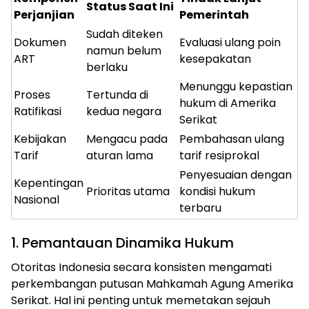
Status Saat Ini
Perjanjian
Pemerintah
Sudah diteken
Dokumen
Evaluasi ulang poin
namun belum
ART
kesepakatan
berlaku
Menunggu kepastian
Proses
Tertunda di
hukum di Amerika
Ratifikasi
kedua negara
Serikat
Kebijakan
Mengacu pada
Pembahasan ulang
Tarif
aturan lama
tarif resiprokal
Penyesuaian dengan
Kepentingan
Prioritas utama
kondisi hukum
Nasional
terbaru
1. Pemantauan Dinamika Hukum
Otoritas Indonesia secara konsisten mengamati
perkembangan putusan Mahkamah Agung Amerika
Serikat. Hal ini penting untuk memetakan sejauh