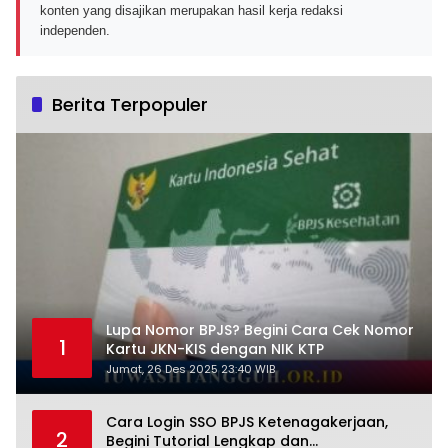
konten yang disajikan merupakan hasil kerja redaksi
independen.
Berita Terpopuler
Lupa Nomor BPJS? Begini Cara Cek Nomor
1
Kartu JKN-KIS dengan NIK KTP
Jumat, 26 Des 2025 23:40 WIB
Cara Login SSO BPJS Ketenagakerjaan,
2
Begini Tutorial Lengkap dan