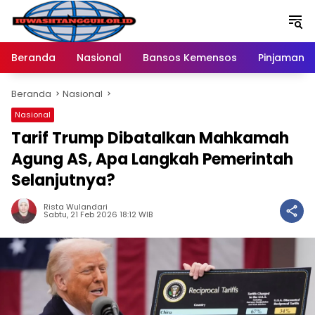
Langsung
ke
konten
Beranda
Nasional
Bansos Kemensos
Pinjaman O
Beranda
Nasional
Nasional
Tarif Trump Dibatalkan Mahkamah
Agung AS, Apa Langkah Pemerintah
Selanjutnya?
Rista Wulandari
Sabtu, 21 Feb 2026 18:12 WIB