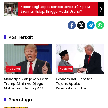
Kapan Lagi Dapat Bansos Beras 40 Kg, PKH
Seumur Hidup, Hingga Modal Usaha?
Pos Terkait
Nasional
Nasional
Mengapa Kebijakan Tarif
Ekonom Beri Sorotan
Trump Akhirnya Dijegal
Tajam, Apakah
Mahkamah Agung AS?
Kesepakatan Tarif
Resiprokal 19 Persen
Prabowo dan Trump
Baca Juga
Untungkan Indonesia?