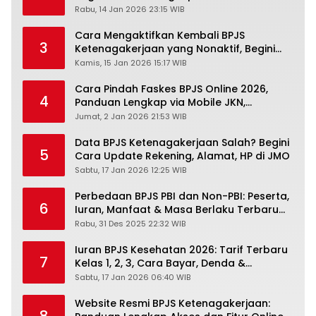
Pengertiannya
Rabu, 14 Jan 2026 23:15 WIB
Cara Mengaktifkan Kembali BPJS
3
Ketenagakerjaan yang Nonaktif, Begini
Panduan Lengkapnya
Kamis, 15 Jan 2026 15:17 WIB
Cara Pindah Faskes BPJS Online 2026,
4
Panduan Lengkap via Mobile JKN,
PANDAWA & Offiline Kantor Cabang
Jumat, 2 Jan 2026 21:53 WIB
Data BPJS Ketenagakerjaan Salah? Begini
5
Cara Update Rekening, Alamat, HP di JMO
Sabtu, 17 Jan 2026 12:25 WIB
Perbedaan BPJS PBI dan Non-PBI: Peserta,
6
Iuran, Manfaat & Masa Berlaku Terbaru
2026
Rabu, 31 Des 2025 22:32 WIB
Iuran BPJS Kesehatan 2026: Tarif Terbaru
7
Kelas 1, 2, 3, Cara Bayar, Denda &
Panduan Lengkap Peserta JKN-KIS
Sabtu, 17 Jan 2026 06:40 WIB
Website Resmi BPJS Ketenagakerjaan: