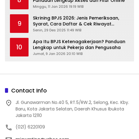
8
Panduan Lengkap Akses dan Fitur Online
Minggu, 11 Jan 2026 19:19 WIB
Skrining BPJS 2026: Jenis Pemeriksaan,
9
Syarat, Cara Daftar & Cek Riwayat
Kesehatan Gratis
Senin, 29 Des 2025 11:49 WIB
Apa Itu BPJS Ketenagakerjaan? Panduan
10
Lengkap untuk Pekerja dan Pengusaha
Jumat, 9 Jan 2026 20:10 WIB
Contact Info
Jl. Gunawarman No.40 5, RT.5/RW.2, Selong, Kec. Kby.
Baru, Kota Jakarta Selatan, Daerah Khusus Ibukota
Jakarta 12110
(021) 6220109