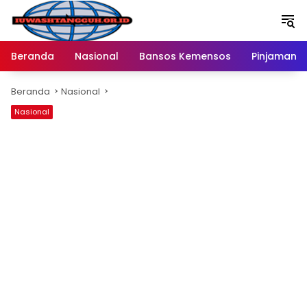
Langsung
ke
konten
Beranda
Nasional
Bansos Kemensos
Pinjaman O
Beranda
Nasional
Nasional