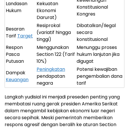
Kewenangan
Landasan
Kekuatan
Konstitusional
Hukum
Ekonomi
Kongres
Darurat)
Resiprokal
Dibatalkan/Ilegal
Besaran
(variatif hingga
secara
Tarif
Target
tinggi)
konstitusional
Respon
Menggunakan
Menunggu proses
Pasca
Section 122 (Tarif
hukum lanjutan jika
Putusan
10%)
digugat
Peningkatan
Potensi kewajiban
Dampak
pendapatan
pengembalian dana
Keuangan
negara
tarif
Langkah yudisial ini menjadi preseden penting yang
membatasi ruang gerak presiden Amerika Serikat
dalam mengambil kebijakan ekonomi luar negeri
secara sepihak. Meski pemerintah memberikan
respons agresif dengan beralih ke aturan Section