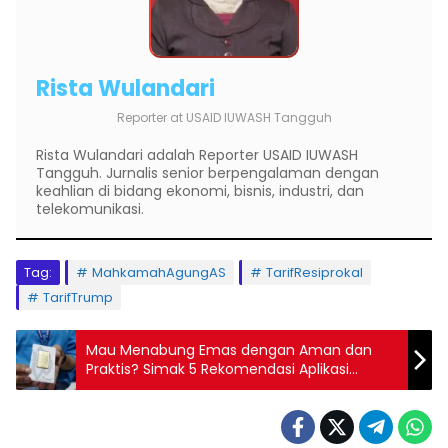
Rista Wulandari
Reporter
at
USAID IUWASH Tangguh
Rista Wulandari adalah Reporter USAID IUWASH
Tangguh. Jurnalis senior berpengalaman dengan
keahlian di bidang ekonomi, bisnis, industri, dan
telekomunikasi.
Tag:
MahkamahAgungAS
TarifResiprokal
TarifTrump
Mau Menabung Emas dengan Aman dan
Praktis? Simak 5 Rekomendasi Aplikasi
Terbaik Ini!