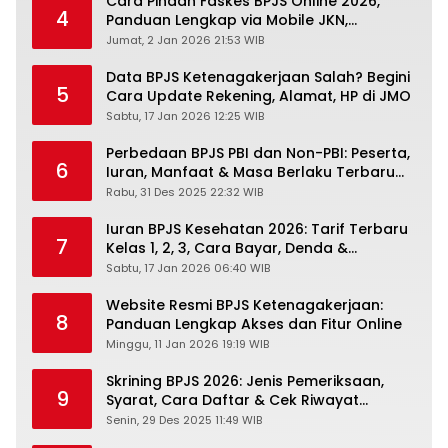
Cara Pindah Faskes BPJS Online 2026,
4
Panduan Lengkap via Mobile JKN,
PANDAWA & Offiline Kantor Cabang
Jumat, 2 Jan 2026 21:53 WIB
Data BPJS Ketenagakerjaan Salah? Begini
5
Cara Update Rekening, Alamat, HP di JMO
Sabtu, 17 Jan 2026 12:25 WIB
Perbedaan BPJS PBI dan Non-PBI: Peserta,
6
Iuran, Manfaat & Masa Berlaku Terbaru
2026
Rabu, 31 Des 2025 22:32 WIB
Iuran BPJS Kesehatan 2026: Tarif Terbaru
7
Kelas 1, 2, 3, Cara Bayar, Denda &
Panduan Lengkap Peserta JKN-KIS
Sabtu, 17 Jan 2026 06:40 WIB
Website Resmi BPJS Ketenagakerjaan:
8
Panduan Lengkap Akses dan Fitur Online
Minggu, 11 Jan 2026 19:19 WIB
Skrining BPJS 2026: Jenis Pemeriksaan,
9
Syarat, Cara Daftar & Cek Riwayat
Kesehatan Gratis
Senin, 29 Des 2025 11:49 WIB