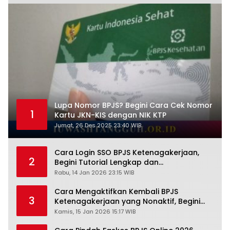
Lupa Nomor BPJS? Begini Cara Cek Nomor
1
Kartu JKN-KIS dengan NIK KTP
Jumat, 26 Des 2025 23:40 WIB
Cara Login SSO BPJS Ketenagakerjaan,
2
Begini Tutorial Lengkap dan
Pengertiannya
Rabu, 14 Jan 2026 23:15 WIB
Cara Mengaktifkan Kembali BPJS
3
Ketenagakerjaan yang Nonaktif, Begini
Panduan Lengkapnya
Kamis, 15 Jan 2026 15:17 WIB