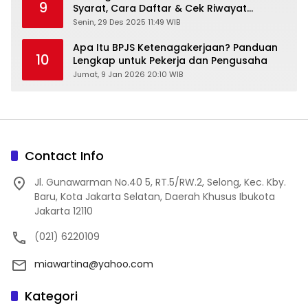
9
Syarat, Cara Daftar & Cek Riwayat
Kesehatan Gratis
Senin, 29 Des 2025 11:49 WIB
Apa Itu BPJS Ketenagakerjaan? Panduan
10
Lengkap untuk Pekerja dan Pengusaha
Jumat, 9 Jan 2026 20:10 WIB
Contact Info
Jl. Gunawarman No.40 5, RT.5/RW.2, Selong, Kec. Kby.
Baru, Kota Jakarta Selatan, Daerah Khusus Ibukota
Jakarta 12110
(021) 6220109
miawartina@yahoo.com
Kategori