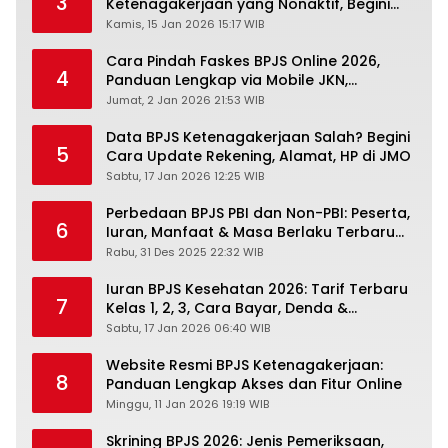
3
Ketenagakerjaan yang Nonaktif, Begini
Panduan Lengkapnya
Kamis, 15 Jan 2026 15:17 WIB
Cara Pindah Faskes BPJS Online 2026,
4
Panduan Lengkap via Mobile JKN,
PANDAWA & Offiline Kantor Cabang
Jumat, 2 Jan 2026 21:53 WIB
Data BPJS Ketenagakerjaan Salah? Begini
5
Cara Update Rekening, Alamat, HP di JMO
Sabtu, 17 Jan 2026 12:25 WIB
Perbedaan BPJS PBI dan Non-PBI: Peserta,
6
Iuran, Manfaat & Masa Berlaku Terbaru
2026
Rabu, 31 Des 2025 22:32 WIB
Iuran BPJS Kesehatan 2026: Tarif Terbaru
7
Kelas 1, 2, 3, Cara Bayar, Denda &
Panduan Lengkap Peserta JKN-KIS
Sabtu, 17 Jan 2026 06:40 WIB
Website Resmi BPJS Ketenagakerjaan:
8
Panduan Lengkap Akses dan Fitur Online
Minggu, 11 Jan 2026 19:19 WIB
Skrining BPJS 2026: Jenis Pemeriksaan,