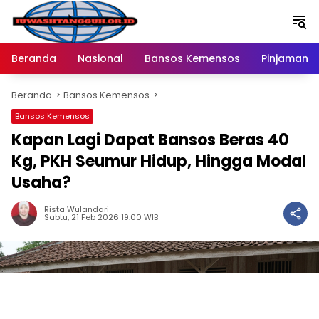
Langsung
ke
konten
Beranda
Nasional
Bansos Kemensos
Pinjaman O
Beranda
Bansos Kemensos
Bansos Kemensos
Kapan Lagi Dapat Bansos Beras 40
Kg, PKH Seumur Hidup, Hingga Modal
Usaha?
Rista Wulandari
Sabtu, 21 Feb 2026 19:00 WIB