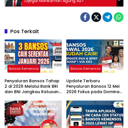
Dijegal Mahkamah Agung AS?
Pos Terkait
Bansos Kemensos
Bansos Kemensos
Penyaluran Bansos Tahap
Update Terbaru
2 di 2026 Melalui Bank BRI
Penyaluran Bansos 12 Mei
dan BNI Jangkau Ratusan
2026 Fokus pada Dominasi
Wilayah Baru
Bank BNI serta Struk BRI