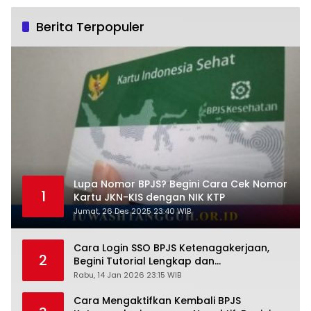
Berita Terpopuler
Lupa Nomor BPJS? Begini Cara Cek Nomor
1
Kartu JKN-KIS dengan NIK KTP
Jumat, 26 Des 2025 23:40 WIB
Cara Login SSO BPJS Ketenagakerjaan,
2
Begini Tutorial Lengkap dan
Pengertiannya
Rabu, 14 Jan 2026 23:15 WIB
Cara Mengaktifkan Kembali BPJS