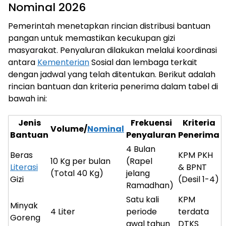
Nominal 2026
Pemerintah menetapkan rincian distribusi bantuan
pangan untuk memastikan kecukupan gizi
masyarakat. Penyaluran dilakukan melalui koordinasi
antara
Kementerian
Sosial dan lembaga terkait
dengan jadwal yang telah ditentukan. Berikut adalah
rincian bantuan dan kriteria penerima dalam tabel di
bawah ini:
Jenis
Frekuensi
Kriteria
Volume/
Nominal
Bantuan
Penyaluran
Penerima
4 Bulan
Beras
KPM PKH
10 Kg per bulan
(Rapel
Literasi
& BPNT
(Total 40 Kg)
jelang
Gizi
(Desil 1-4)
Ramadhan)
Satu kali
KPM
Minyak
4 Liter
periode
terdata
Goreng
awal tahun
DTKS