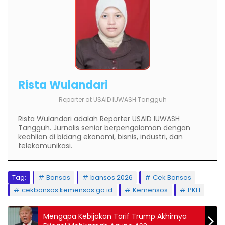
Rista Wulandari
Reporter
at
USAID IUWASH Tangguh
Rista Wulandari adalah Reporter USAID IUWASH
Tangguh. Jurnalis senior berpengalaman dengan
keahlian di bidang ekonomi, bisnis, industri, dan
telekomunikasi.
Tag:
Bansos
bansos 2026
Cek Bansos
cekbansos.kemensos.go.id
Kemensos
PKH
Mengapa Kebijakan Tarif Trump Akhirnya