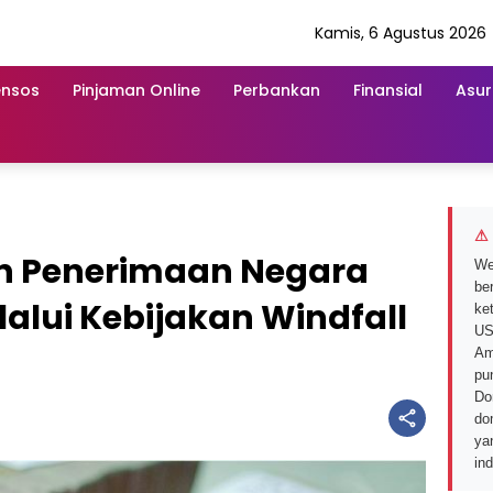
Kamis, 6 Agustus 2026
ensos
Pinjaman Online
Perbankan
Finansial
Asur
⚠ 
n Penerimaan Negara
We
ber
lalui Kebijakan Windfall
ke
US
Am
pu
Do
do
ya
in