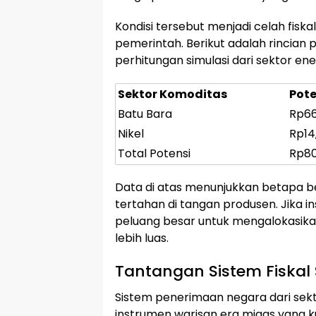
Kondisi tersebut menjadi celah fisk
pemerintah. Berikut adalah rincian
perhitungan simulasi dari sektor ener
Sektor Komoditas
Pot
Batu Bara
Rp66,
Nikel
Rp14,
Total Potensi
Rp80,
Data di atas menunjukkan betapa be
tertahan di tangan produsen. Jika in
peluang besar untuk mengalokasik
lebih luas.
Tantangan Sistem Fiskal 
Sistem penerimaan negara dari sekto
instrumen warisan era migas yang k