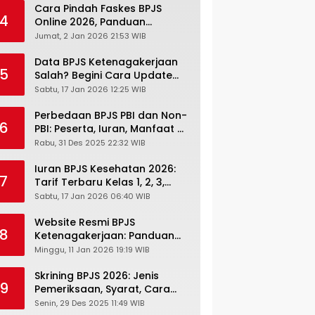
Cara Pindah Faskes BPJS
4
Online 2026, Panduan
Lengkap via Mobile JKN,
Jumat, 2 Jan 2026 21:53 WIB
PANDAWA & Offiline Kantor
Cabang
Data BPJS Ketenagakerjaan
5
Salah? Begini Cara Update
Rekening, Alamat, HP di JMO
Sabtu, 17 Jan 2026 12:25 WIB
Perbedaan BPJS PBI dan Non-
6
PBI: Peserta, Iuran, Manfaat &
Masa Berlaku Terbaru 2026
Rabu, 31 Des 2025 22:32 WIB
Iuran BPJS Kesehatan 2026:
7
Tarif Terbaru Kelas 1, 2, 3,
Cara Bayar, Denda &
Sabtu, 17 Jan 2026 06:40 WIB
Panduan Lengkap Peserta
JKN-KIS
Website Resmi BPJS
8
Ketenagakerjaan: Panduan
Lengkap Akses dan Fitur
Minggu, 11 Jan 2026 19:19 WIB
Online
Skrining BPJS 2026: Jenis
9
Pemeriksaan, Syarat, Cara
Daftar & Cek Riwayat
Senin, 29 Des 2025 11:49 WIB