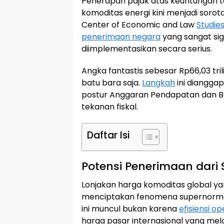
Penerapan pajak atas keuntungan ta
komoditas energi kini menjadi soro
Center of Economic and Law
Studie
penerimaan negara
yang sangat sign
diimplementasikan secara serius.
Angka fantastis sebesar Rp66,03 tril
batu bara saja.
Langkah
ini dianggap
postur Anggaran Pendapatan dan B
tekanan fiskal.
Daftar Isi
Potensi Penerimaan dari
Lonjakan harga komoditas global ya
menciptakan fenomena supernormal
ini muncul bukan karena
efisiensi o
harga pasar internasional yang melo