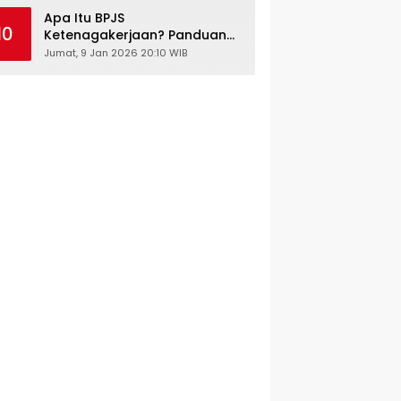
Kesehatan Gratis
Apa Itu BPJS
10
Ketenagakerjaan? Panduan
Lengkap untuk Pekerja dan
Jumat, 9 Jan 2026 20:10 WIB
Pengusaha