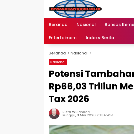
Langsung
ke
konten
Beranda
Nasional
Bansos Kem
Entertaiment
Indeks Berita
Beranda
Nasional
Nasional
Potensi Tambaha
Rp66,03 Triliun Me
Tax 2026
Rista Wulandari
Minggu, 3 Mei 2026 23:34 WIB