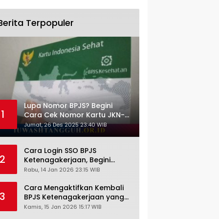
Berita Terpopuler
Lupa Nomor BPJS? Begini
1
Cara Cek Nomor Kartu JKN-
KIS dengan NIK KTP
Jumat, 26 Des 2025 23:40 WIB
Cara Login SSO BPJS
2
Ketenagakerjaan, Begini
Tutorial Lengkap dan
Rabu, 14 Jan 2026 23:15 WIB
Pengertiannya
Cara Mengaktifkan Kembali
3
BPJS Ketenagakerjaan yang
Nonaktif, Begini Panduan
Kamis, 15 Jan 2026 15:17 WIB
Lengkapnya