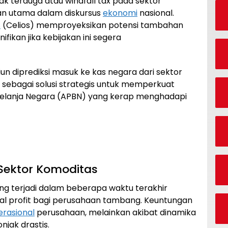
k terduga atau windfall tax pada sektor
tan utama dalam diskursus
ekonomi
nasional.
s
(Celios) memproyeksikan potensi tambahan
ifikan jika kebijakan ini segera
iun diprediksi masuk ke kas negara dari sektor
 sebagai solusi strategis untuk memperkuat
elanja Negara (APBN) yang kerap menghadapi
 Sektor Komoditas
ng terjadi dalam beberapa waktu terakhir
 profit bagi perusahaan tambang. Keuntungan
perasional
perusahaan, melainkan akibat dinamika
njak drastis.