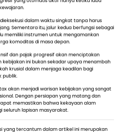
resif yang otomatis aktif hanya ketika laba
kewajaran.
 dieksekusi dalam waktu singkat tanpa harus
ang. Sementara itu, jalur kedua berfungsi sebagai
lu memiliki instrumen untuk mengamankan
arga komoditas di masa depan.
onsif dan pajak progresif akan menciptakan
an kebijakan ini bukan sekadar upaya menambah
kah krusial dalam menjaga keadilan bagi
k publik.
 tax akan menjadi warisan kebijakan yang sangat
asional. Dengan persiapan yang matang dan
a dapat memastikan bahwa kekayaan alam
seluruh lapisan masyarakat.
si yang tercantum dalam artikel ini merupakan