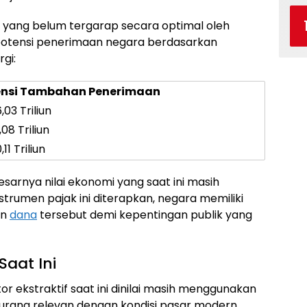
al yang belum tergarap secara optimal oleh
 potensi penerimaan negara berdasarkan
gi:
ensi Tambahan Penerimaan
03 Triliun
08 Triliun
11 Triliun
sarnya nilai ekonomi yang saat ini masih
strumen pajak ini diterapkan, negara memiliki
an
dana
tersebut demi kepentingan publik yang
Saat Ini
r ekstraktif saat ini dinilai masih menggunakan
urang relevan dengan kondisi pasar modern.