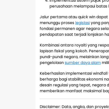
Implementasi sistem pajak prog
perusahaan melampaui batas 
Jalur pertama atau quick win dapat
menunggu proses
legislasi
yang panj
fondasi permanen agar negara sela
pendapatan saat terjadi lonjakan h
Kombinasi antara royalti yang resp
lapisan fiskal yang kokoh. Penerap
pundi-pundi negara, melainkan lang
pengelolaan
sumber daya alam
mili
Keberhasilan implementasi windfall
berharga bagi stabilitas ekonomi n
desain regulasi yang tepat, negar
memberikan manfaat maksimal bagi 
Disclaimer: Data, angka, dan proyek