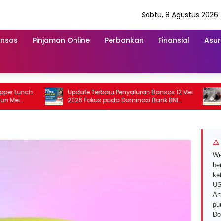
Sabtu, 8 Agustus 2026
ensos
Pinjaman Online
Perbankan
Finansial
Asur
Lunch
Update Terbaru Penyaluran Bansos 12 Mei
Real
i
2026 Fokus pada Dominasi Bank BNI
Capa
serta Struk BRI
2026
⚠ 
We
ber
ke
US
Am
pu
Do