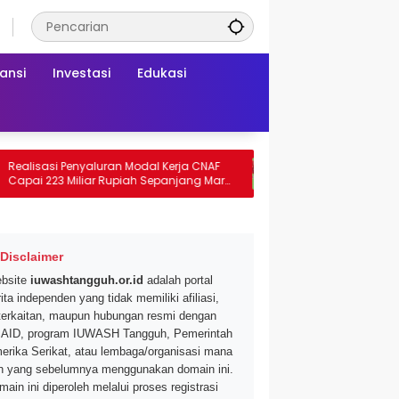
ansi
Investasi
Edukasi
isasi Penyaluran Modal Kerja CNAF
Dapatkan Diskon 46 Pers
i 223 Miliar Rupiah Sepanjang Maret
Segar di Promo Hypermart
 Ini
Mei 2026
Disclaimer
bsite
iuwashtangguh.or.id
adalah portal
ita independen yang tidak memiliki afiliasi,
terkaitan, maupun hubungan resmi dengan
AID, program IUWASH Tangguh, Pemerintah
erika Serikat, atau lembaga/organisasi mana
n yang sebelumnya menggunakan domain ini.
main ini diperoleh melalui proses registrasi