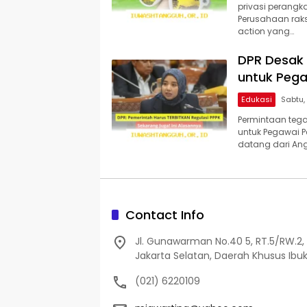
privasi perangk
Perusahaan raks
action yang…
DPR Desak 
untuk Pega
Edukasi
Permintaan tega
untuk Pegawai Pe
datang dari Angg
Contact Info
Jl. Gunawarman No.40 5, RT.5/RW.2, 
Jakarta Selatan, Daerah Khusus Ibuk
(021) 6220109