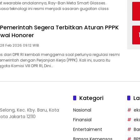
at wearable andalannya, Ray-Ban Meta Smart Glasses.
asa teknologi ini resmi menjadi sasaran gugatan class
Pemerintah Segera Terbitkan Aturan PPPK
wai Honorer
Sabtu, 28 Feb 2026 09:12 WIB
s dari DPR RI kembali menggema soal perlunya regulasi resmi
merintah dengan Perjanjian Kerja (PPPK). Kali ini, suara itu
ota Komisi VIII DPR RI, Dini…
Kategori
La
Selong, Kec. Kby. Baru, Kota
Nasional
ek
ota Jakarta 12110
Finansial
ek
Entertaiment
Ba
Bansos Kemensos
BP