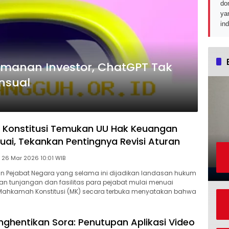
do
ya
in
amanan Investor, ChatGPT Tak
nsual
Konstitusi Temukan UU Hak Keuangan
uai, Tekankan Pentingnya Revisi Aturan
Kamis, 26 Mar 2026 10:01 WIB
n Pejabat Negara yang selama ini dijadikan landasan hukum
an tunjangan dan fasilitas para pejabat mulai menuai
 Mahkamah Konstitusi (MK) secara terbuka menyatakan bahwa
ghentikan Sora: Penutupan Aplikasi Video