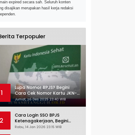
main expired secara sah. Seluruh konten
ng disajikan merupakan hasil kerja redaksi
dependen.
Berita Terpopuler
Lupa Nomor BPJS? Begini
1
Cara Cek Nomor Kartu JKN-
KIS dengan NIK KTP
Jumat, 26 Des 2025 23:40 WIB
Cara Login SSO BPJS
2
Ketenagakerjaan, Begini
Tutorial Lengkap dan
Rabu, 14 Jan 2026 23:15 WIB
Pengertiannya