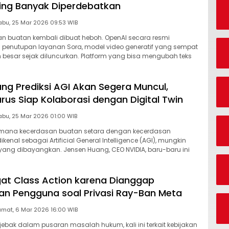
ling Banyak Diperdebatkan
Rabu, 25 Mar 2026 09:53 WIB
n buatan kembali dibuat heboh. OpenAI secara resmi
nutupan layanan Sora, model video generatif yang sempat
 besar sejak diluncurkan. Platform yang bisa mengubah teks
ng Prediksi AGI Akan Segera Muncul,
rus Siap Kolaborasi dengan Digital Twin
Rabu, 25 Mar 2026 01:00 WIB
mana kecerdasan buatan setara dengan kecerdasan
kenal sebagai Artificial General Intelligence (AGI), mungkin
i yang dibayangkan. Jensen Huang, CEO NVIDIA, baru-baru ini
at Class Action karena Dianggap
n Pengguna soal Privasi Ray-Ban Meta
Jumat, 6 Mar 2026 16:00 WIB
rjebak dalam pusaran masalah hukum, kali ini terkait kebijakan