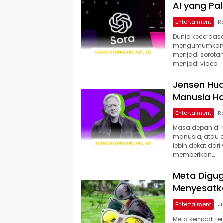
AI yang Pa
Entertaiment
Dunia kecerdasa
mengumumkan pe
menjadi sorotan
menjadi video…
Jensen Hua
Manusia Ha
Entertaiment
Masa depan di 
manusia, atau di
lebih dekat dar
memberikan…
Meta Digug
Menyesatka
Entertaiment
Meta kembali te