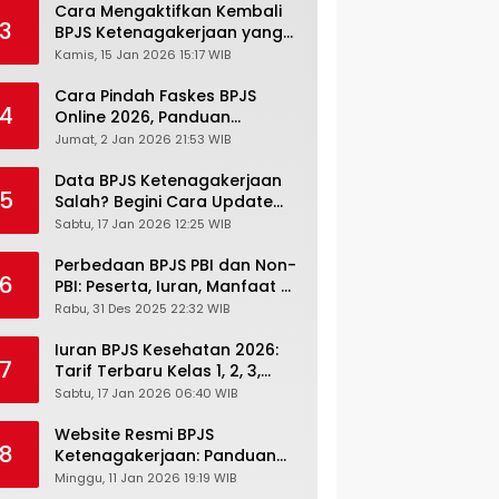
Cara Mengaktifkan Kembali
3
BPJS Ketenagakerjaan yang
Nonaktif, Begini Panduan
Kamis, 15 Jan 2026 15:17 WIB
Lengkapnya
Cara Pindah Faskes BPJS
4
Online 2026, Panduan
Lengkap via Mobile JKN,
Jumat, 2 Jan 2026 21:53 WIB
PANDAWA & Offiline Kantor
Cabang
Data BPJS Ketenagakerjaan
5
Salah? Begini Cara Update
Rekening, Alamat, HP di JMO
Sabtu, 17 Jan 2026 12:25 WIB
Perbedaan BPJS PBI dan Non-
6
PBI: Peserta, Iuran, Manfaat &
Masa Berlaku Terbaru 2026
Rabu, 31 Des 2025 22:32 WIB
Iuran BPJS Kesehatan 2026:
7
Tarif Terbaru Kelas 1, 2, 3,
Cara Bayar, Denda &
Sabtu, 17 Jan 2026 06:40 WIB
Panduan Lengkap Peserta
JKN-KIS
Website Resmi BPJS
8
Ketenagakerjaan: Panduan
Lengkap Akses dan Fitur
Minggu, 11 Jan 2026 19:19 WIB
Online