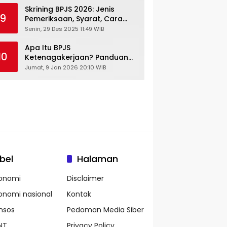
Skrining BPJS 2026: Jenis
9
Pemeriksaan, Syarat, Cara
Daftar & Cek Riwayat
Senin, 29 Des 2025 11:49 WIB
Kesehatan Gratis
Apa Itu BPJS
10
Ketenagakerjaan? Panduan
Lengkap untuk Pekerja dan
Jumat, 9 Jan 2026 20:10 WIB
Pengusaha
bel
Halaman
onomi
Disclaimer
onomi nasional
Kontak
nsos
Pedoman Media Siber
NT
Privacy Policy