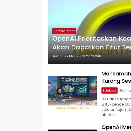
Entertaiment
OpenAI Prioritaskan Ke
Akan Dapatkan Fitur Se
Jumat, 27 Mar 2026 21:26 WIB
Mahkamah 
Kurang Ses
Edukasi
UU Hak Keuanga
untuk pengelola
sorotan tajam.
aturan…
OpenAI Men