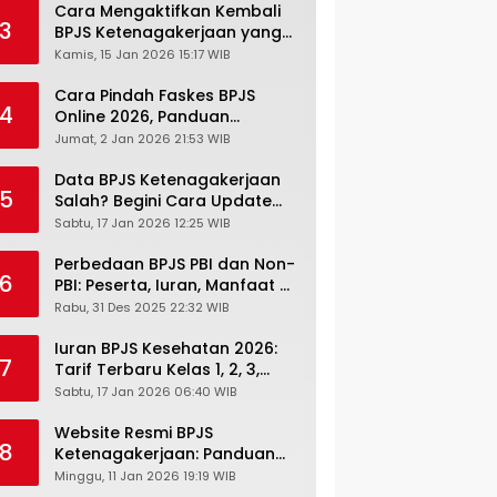
Cara Mengaktifkan Kembali
3
BPJS Ketenagakerjaan yang
Nonaktif, Begini Panduan
Kamis, 15 Jan 2026 15:17 WIB
Lengkapnya
Cara Pindah Faskes BPJS
4
Online 2026, Panduan
Lengkap via Mobile JKN,
Jumat, 2 Jan 2026 21:53 WIB
PANDAWA & Offiline Kantor
Cabang
Data BPJS Ketenagakerjaan
5
Salah? Begini Cara Update
Rekening, Alamat, HP di JMO
Sabtu, 17 Jan 2026 12:25 WIB
Perbedaan BPJS PBI dan Non-
6
PBI: Peserta, Iuran, Manfaat &
Masa Berlaku Terbaru 2026
Rabu, 31 Des 2025 22:32 WIB
Iuran BPJS Kesehatan 2026:
7
Tarif Terbaru Kelas 1, 2, 3,
Cara Bayar, Denda &
Sabtu, 17 Jan 2026 06:40 WIB
Panduan Lengkap Peserta
JKN-KIS
Website Resmi BPJS
8
Ketenagakerjaan: Panduan
Lengkap Akses dan Fitur
Minggu, 11 Jan 2026 19:19 WIB
Online