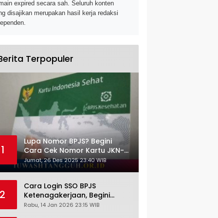
main expired secara sah. Seluruh konten
ng disajikan merupakan hasil kerja redaksi
dependen.
Berita Terpopuler
Lupa Nomor BPJS? Begini
1
Cara Cek Nomor Kartu JKN-
KIS dengan NIK KTP
Jumat, 26 Des 2025 23:40 WIB
Cara Login SSO BPJS
2
Ketenagakerjaan, Begini
Tutorial Lengkap dan
Rabu, 14 Jan 2026 23:15 WIB
Pengertiannya