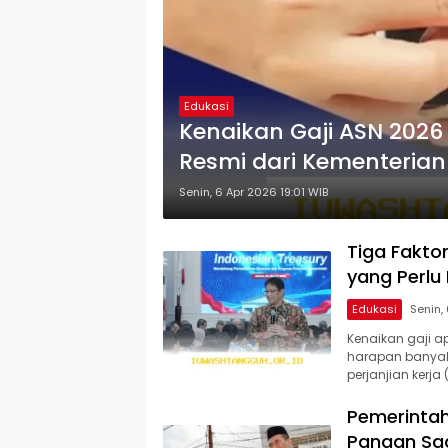
Edukasi
Kenaikan Gaji ASN 2026 
Resmi dari Kementerian
Senin, 6 Apr 2026 19:01 WIB
Tiga Fakto
yang Perlu
Edukasi
Kenaikan gaji a
harapan banyak
perjanjian kerja
Pemerinta
Pangan Saa