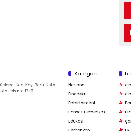
Kategori
La
Selong, Kec. Kby. Baru, Kota
Nasional
ek
ota Jakarta 12110
Finansial
ek
Entertaiment
Ba
Bansos Kemensos
BP
Edukasi
g
Perbankan
PK