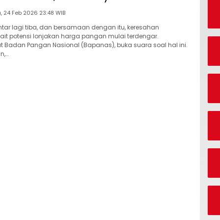
Selasa, 24 Feb 2026 23:48 WIB
ar lagi tiba, dan bersamaan dengan itu, keresahan
ait potensi lonjakan harga pangan mulai terdengar.
at Badan Pangan Nasional (Bapanas), buka suara soal hal ini.
n,…