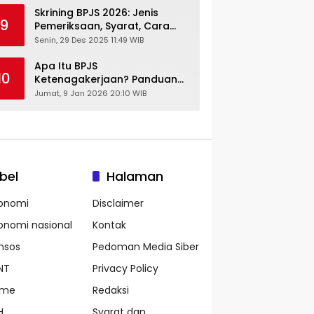
Skrining BPJS 2026: Jenis
9
Pemeriksaan, Syarat, Cara
Daftar & Cek Riwayat
Senin, 29 Des 2025 11:49 WIB
Kesehatan Gratis
Apa Itu BPJS
10
Ketenagakerjaan? Panduan
Lengkap untuk Pekerja dan
Jumat, 9 Jan 2026 20:10 WIB
Pengusaha
bel
Halaman
onomi
Disclaimer
onomi nasional
Kontak
nsos
Pedoman Media Siber
NT
Privacy Policy
ame
Redaksi
H
Syarat dan