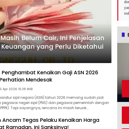
do
ya
in
Masih Belum Cair, Ini Penjelasan
 Keuangan yang Perlu Diketahui
r Penghambat Kenaikan Gaji ASN 2026
 Perhatian Mendesak
Senin, 6 Apr 2026 15:38 WIB
paratur sipil negara (ASN) tahun 2026 memang sudah jadi
 pegawai negeri sipil (PNS) dan pegawai pemerintah dengan
 (PPPK). Tapi sayangnya, rencana ini masih terusik…
h Ancam Tegas Pelaku Kenaikan Harga
t Ramadan, Ini Sanksinya!