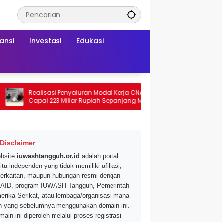
ansi
Investasi
Edukasi
Realisasi Penyaluran Modal Kerja CNAF
Dapatkan Diskon 4
Capai 223 Miliar Rupiah Sepanjang Maret
Segar di Promo Hyp
2026 Ini
Mei 2026
Disclaimer
bsite
iuwashtangguh.or.id
adalah portal
ita independen yang tidak memiliki afiliasi,
terkaitan, maupun hubungan resmi dengan
AID, program IUWASH Tangguh, Pemerintah
erika Serikat, atau lembaga/organisasi mana
n yang sebelumnya menggunakan domain ini.
main ini diperoleh melalui proses registrasi