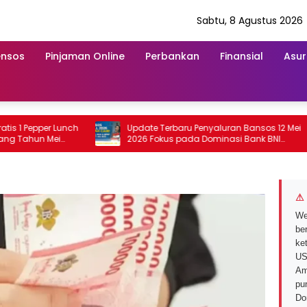
Sabtu, 8 Agustus 2026
ensos
Pinjaman Online
Perbankan
Finansial
Asur
Pepper Lunch
Update Terbaru Penyaluran Bansos 12 Mei
hun Mei
2026 Fokus pada Dominasi Bank BNI
serta Struk BRI
⚠ 
We
ber
ke
US
Am
pu
Do