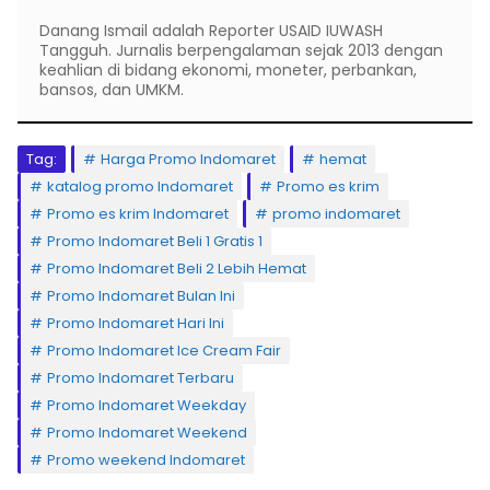
Danang Ismail adalah Reporter USAID IUWASH
Tangguh. Jurnalis berpengalaman sejak 2013 dengan
keahlian di bidang ekonomi, moneter, perbankan,
bansos, dan UMKM.
Tag:
Harga Promo Indomaret
hemat
katalog promo Indomaret
Promo es krim
Promo es krim Indomaret
promo indomaret
Promo Indomaret Beli 1 Gratis 1
Promo Indomaret Beli 2 Lebih Hemat
Promo Indomaret Bulan Ini
Promo Indomaret Hari Ini
Promo Indomaret Ice Cream Fair
Promo Indomaret Terbaru
Promo Indomaret Weekday
Promo Indomaret Weekend
Promo weekend Indomaret