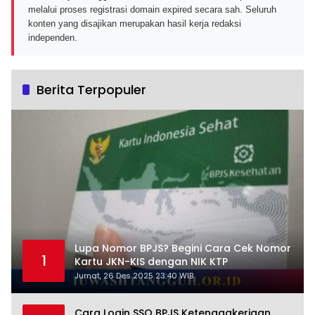
melalui proses registrasi domain expired secara sah. Seluruh
konten yang disajikan merupakan hasil kerja redaksi
independen.
Berita Terpopuler
Lupa Nomor BPJS? Begini Cara Cek Nomor
1
Kartu JKN-KIS dengan NIK KTP
Jumat, 26 Des 2025 23:40 WIB
Cara Login SSO BPJS Ketenagakerjaan,