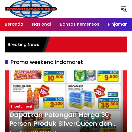
Langsung
ke
konten
Beranda
Nasional
Bansos Kemensos
Pinjaman O
P
Breaking News
M
R
Promo weekend Indomaret
Entertaiment
Dapatkan Potongan Harga 30
Persen Produk SilverQueen dan