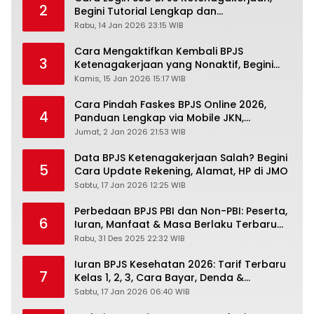
2
Begini Tutorial Lengkap dan
Pengertiannya
Rabu, 14 Jan 2026 23:15 WIB
Cara Mengaktifkan Kembali BPJS
3
Ketenagakerjaan yang Nonaktif, Begini
Panduan Lengkapnya
Kamis, 15 Jan 2026 15:17 WIB
Cara Pindah Faskes BPJS Online 2026,
4
Panduan Lengkap via Mobile JKN,
PANDAWA & Offiline Kantor Cabang
Jumat, 2 Jan 2026 21:53 WIB
Data BPJS Ketenagakerjaan Salah? Begini
5
Cara Update Rekening, Alamat, HP di JMO
Sabtu, 17 Jan 2026 12:25 WIB
Perbedaan BPJS PBI dan Non-PBI: Peserta,
6
Iuran, Manfaat & Masa Berlaku Terbaru
2026
Rabu, 31 Des 2025 22:32 WIB
Iuran BPJS Kesehatan 2026: Tarif Terbaru
7
Kelas 1, 2, 3, Cara Bayar, Denda &
Panduan Lengkap Peserta JKN-KIS
Sabtu, 17 Jan 2026 06:40 WIB