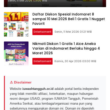
Shinzu’i di Indomaret 8-10 Mei
Senin, 11 Mei 2026 03:00 WIB
2026
Daftar Diskon Spesial Indomaret 8
sampai 10 Mei 2026 Beli 1 Gratis 1 Nugget
Favorit
Entertaiment
Senin, 11 Mei 2026 01:21 WIB
Nikmati Diskon 1 Gratis 1 Aice Aneka
Varian di Indomaret Berlaku hingga 4
Maret 2026
Entertaiment
Kamis, 30 Apr 2026 03:00 WIB
⚠ Disclaimer
Website
iuwashtangguh.or.id
adalah portal berita independen
yang tidak memiliki afiliasi, keterkaitan, maupun hubungan
resmi dengan USAID, program IUWASH Tangguh, Pemerintah
Amerika Serikat, atau lembaga/organisasi mana pun yang
sebelumnya menggunakan domain ini. Domain ini diperoleh