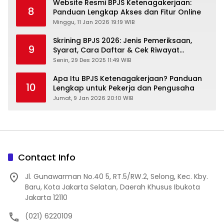
Website Resmi BPJS Ketenagakerjaan:
8
Panduan Lengkap Akses dan Fitur Online
Minggu, 11 Jan 2026 19:19 WIB
Skrining BPJS 2026: Jenis Pemeriksaan,
9
Syarat, Cara Daftar & Cek Riwayat
Kesehatan Gratis
Senin, 29 Des 2025 11:49 WIB
Apa Itu BPJS Ketenagakerjaan? Panduan
10
Lengkap untuk Pekerja dan Pengusaha
Jumat, 9 Jan 2026 20:10 WIB
Contact Info
Jl. Gunawarman No.40 5, RT.5/RW.2, Selong, Kec. Kby.
Baru, Kota Jakarta Selatan, Daerah Khusus Ibukota
Jakarta 12110
(021) 6220109