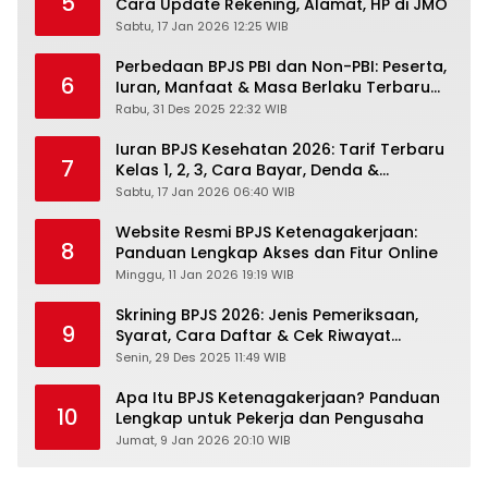
5
Cara Update Rekening, Alamat, HP di JMO
Sabtu, 17 Jan 2026 12:25 WIB
Perbedaan BPJS PBI dan Non-PBI: Peserta,
6
Iuran, Manfaat & Masa Berlaku Terbaru
2026
Rabu, 31 Des 2025 22:32 WIB
Iuran BPJS Kesehatan 2026: Tarif Terbaru
7
Kelas 1, 2, 3, Cara Bayar, Denda &
Panduan Lengkap Peserta JKN-KIS
Sabtu, 17 Jan 2026 06:40 WIB
Website Resmi BPJS Ketenagakerjaan:
8
Panduan Lengkap Akses dan Fitur Online
Minggu, 11 Jan 2026 19:19 WIB
Skrining BPJS 2026: Jenis Pemeriksaan,
9
Syarat, Cara Daftar & Cek Riwayat
Kesehatan Gratis
Senin, 29 Des 2025 11:49 WIB
Apa Itu BPJS Ketenagakerjaan? Panduan
10
Lengkap untuk Pekerja dan Pengusaha
Jumat, 9 Jan 2026 20:10 WIB