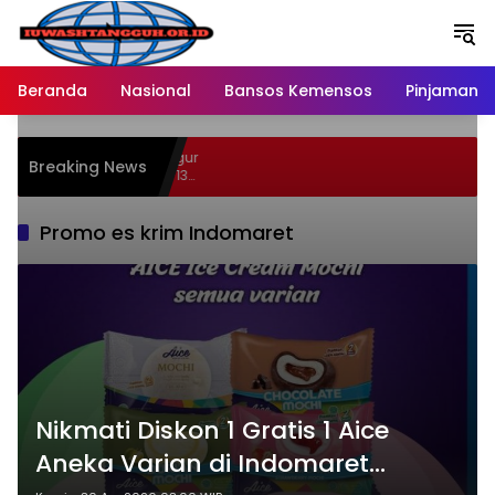
Langsung
ke
konten
Beranda
Nasional
Bansos Kemensos
Pinjaman O
46 Persen Buah Anggur
Breaking News
permart Spesial 12-13
Promo es krim Indomaret
Nikmati Diskon 1 Gratis 1 Aice
Aneka Varian di Indomaret