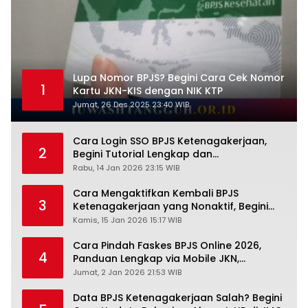
Lupa Nomor BPJS? Begini Cara Cek Nomor
1
Kartu JKN-KIS dengan NIK KTP
Jumat, 26 Des 2025 23:40 WIB
Cara Login SSO BPJS Ketenagakerjaan,
2
Begini Tutorial Lengkap dan
Pengertiannya
Rabu, 14 Jan 2026 23:15 WIB
Cara Mengaktifkan Kembali BPJS
3
Ketenagakerjaan yang Nonaktif, Begini
Panduan Lengkapnya
Kamis, 15 Jan 2026 15:17 WIB
Cara Pindah Faskes BPJS Online 2026,
4
Panduan Lengkap via Mobile JKN,
PANDAWA & Offiline Kantor Cabang
Jumat, 2 Jan 2026 21:53 WIB
Data BPJS Ketenagakerjaan Salah? Begini