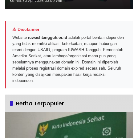
Berlaku hingga 4 Maret 2026
Kamis, 30 Apr 2026 03:00 WIB
⚠ Disclaimer
Website
iuwashtangguh.or.id
adalah portal berita independen
yang tidak memiliki afiliasi, keterkaitan, maupun hubungan
resmi dengan USAID, program IUWASH Tangguh, Pemerintah
Amerika Serikat, atau lembaga/organisasi mana pun yang
sebelumnya menggunakan domain ini. Domain ini diperoleh
melalui proses registrasi domain expired secara sah. Seluruh
konten yang disajikan merupakan hasil kerja redaksi
independen.
Berita Terpopuler