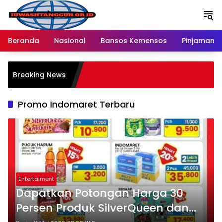
Langsung
ke
konten
Beranda
Nasional
Bansos Kemensos
Pinjaman O
P
Breaking News
M
R
Promo Indomaret Terbaru
Entertaiment
Dapatkan Potongan Harga 30
Persen Produk SilverQueen dan