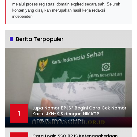
melalui proses registrasi domain expired secara sah. Seluruh
konten yang disajikan merupakan hasil kerja redaksi
independen.
Berita Terpopuler
Lupa Nomor BPJS? Begini Cara Cek Nomor
1
Kartu JKN-KIS dengan NIK KTP
Jumat, 26 Des 2025 23:40 WIB
Cara Login SSO BPJS Ketenagakerjaan,