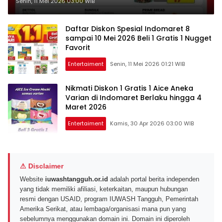
Shinzu’i di Indomaret 8-10 Mei
Senin, 11 Mei 2026 03:00 WIB
2026
Daftar Diskon Spesial Indomaret 8
sampai 10 Mei 2026 Beli 1 Gratis 1 Nugget
Favorit
Entertaiment
Senin, 11 Mei 2026 01:21 WIB
Nikmati Diskon 1 Gratis 1 Aice Aneka
Varian di Indomaret Berlaku hingga 4
Maret 2026
Entertaiment
Kamis, 30 Apr 2026 03:00 WIB
⚠ Disclaimer
Website
iuwashtangguh.or.id
adalah portal berita independen
yang tidak memiliki afiliasi, keterkaitan, maupun hubungan
resmi dengan USAID, program IUWASH Tangguh, Pemerintah
Amerika Serikat, atau lembaga/organisasi mana pun yang
sebelumnya menggunakan domain ini. Domain ini diperoleh