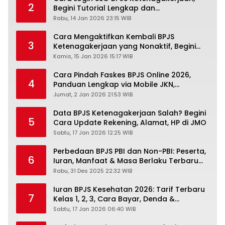
2
Begini Tutorial Lengkap dan
Pengertiannya
Rabu, 14 Jan 2026 23:15 WIB
Cara Mengaktifkan Kembali BPJS
3
Ketenagakerjaan yang Nonaktif, Begini
Panduan Lengkapnya
Kamis, 15 Jan 2026 15:17 WIB
Cara Pindah Faskes BPJS Online 2026,
4
Panduan Lengkap via Mobile JKN,
PANDAWA & Offiline Kantor Cabang
Jumat, 2 Jan 2026 21:53 WIB
Data BPJS Ketenagakerjaan Salah? Begini
5
Cara Update Rekening, Alamat, HP di JMO
Sabtu, 17 Jan 2026 12:25 WIB
Perbedaan BPJS PBI dan Non-PBI: Peserta,
6
Iuran, Manfaat & Masa Berlaku Terbaru
2026
Rabu, 31 Des 2025 22:32 WIB
Iuran BPJS Kesehatan 2026: Tarif Terbaru
7
Kelas 1, 2, 3, Cara Bayar, Denda &
Panduan Lengkap Peserta JKN-KIS
Sabtu, 17 Jan 2026 06:40 WIB