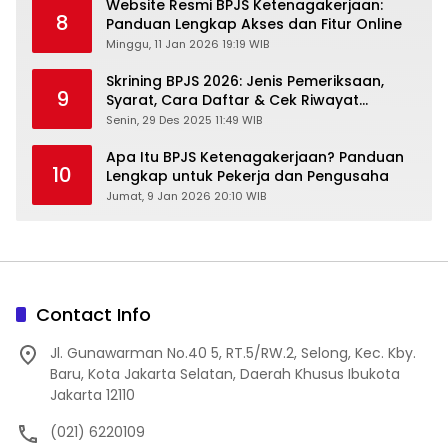
Website Resmi BPJS Ketenagakerjaan:
8
Panduan Lengkap Akses dan Fitur Online
Minggu, 11 Jan 2026 19:19 WIB
Skrining BPJS 2026: Jenis Pemeriksaan,
9
Syarat, Cara Daftar & Cek Riwayat
Kesehatan Gratis
Senin, 29 Des 2025 11:49 WIB
Apa Itu BPJS Ketenagakerjaan? Panduan
10
Lengkap untuk Pekerja dan Pengusaha
Jumat, 9 Jan 2026 20:10 WIB
Contact Info
Jl. Gunawarman No.40 5, RT.5/RW.2, Selong, Kec. Kby.
Baru, Kota Jakarta Selatan, Daerah Khusus Ibukota
Jakarta 12110
(021) 6220109