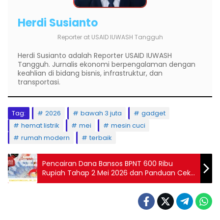
Herdi Susianto
Reporter
at
USAID IUWASH Tangguh
Herdi Susianto adalah Reporter USAID IUWASH
Tangguh. Jurnalis ekonomi berpengalaman dengan
keahlian di bidang bisnis, infrastruktur, dan
transportasi.
Tag:
2026
bawah 3 juta
gadget
hemat listrik
mei
mesin cuci
rumah modern
terbaik
Pencairan Dana Bansos BPNT 600 Ribu
Rupiah Tahap 2 Mei 2026 dan Panduan Cek
Statusnya