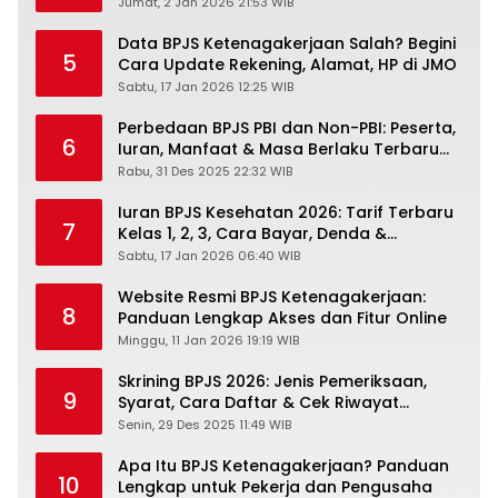
PANDAWA & Offiline Kantor Cabang
Jumat, 2 Jan 2026 21:53 WIB
Data BPJS Ketenagakerjaan Salah? Begini
5
Cara Update Rekening, Alamat, HP di JMO
Sabtu, 17 Jan 2026 12:25 WIB
Perbedaan BPJS PBI dan Non-PBI: Peserta,
6
Iuran, Manfaat & Masa Berlaku Terbaru
2026
Rabu, 31 Des 2025 22:32 WIB
Iuran BPJS Kesehatan 2026: Tarif Terbaru
7
Kelas 1, 2, 3, Cara Bayar, Denda &
Panduan Lengkap Peserta JKN-KIS
Sabtu, 17 Jan 2026 06:40 WIB
Website Resmi BPJS Ketenagakerjaan:
8
Panduan Lengkap Akses dan Fitur Online
Minggu, 11 Jan 2026 19:19 WIB
Skrining BPJS 2026: Jenis Pemeriksaan,
9
Syarat, Cara Daftar & Cek Riwayat
Kesehatan Gratis
Senin, 29 Des 2025 11:49 WIB
Apa Itu BPJS Ketenagakerjaan? Panduan
10
Lengkap untuk Pekerja dan Pengusaha