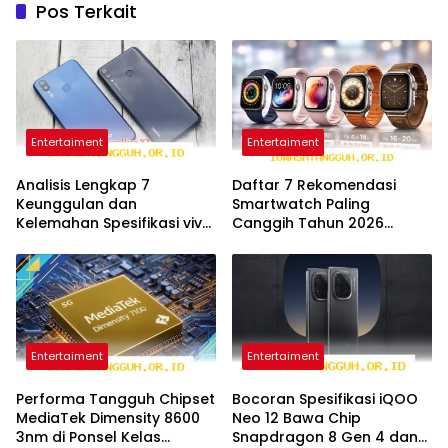
Pos Terkait
Entertaiment
Entertaiment
Analisis Lengkap 7
Daftar 7 Rekomendasi
Keunggulan dan
Smartwatch Paling
Kelemahan Spesifikasi vivo
Canggih Tahun 2026
Y6t Edisi Tahun 2026
dengan Harga Sangat
Terjangkau
Entertaiment
Entertaiment
Performa Tangguh Chipset
Bocoran Spesifikasi iQOO
MediaTek Dimensity 8600
Neo 12 Bawa Chip
3nm di Ponsel Kelas
Snapdragon 8 Gen 4 dan