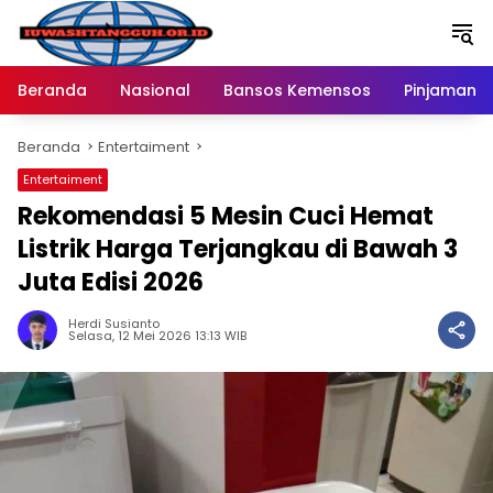
Langsung
ke
konten
Beranda
Nasional
Bansos Kemensos
Pinjaman O
Beranda
Entertaiment
Entertaiment
Rekomendasi 5 Mesin Cuci Hemat
Listrik Harga Terjangkau di Bawah 3
Juta Edisi 2026
Herdi Susianto
Selasa, 12 Mei 2026 13:13 WIB