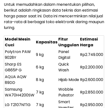
Untuk memudahkan dalam menentukan pilihan,
berikut adalah ringkasan data teknis dan estimasi
harga pasar saat ini. Data ini mencerminkan nilai jual
rata-rata di berbagai toko elektronik daring maupun
luring.
Model Mesin
Fitur
Estimasi
Kapasitas
Cuci
Unggulan
Harga
Polytron PAW
Panel
9 kg
Rp2.749.000
9028Y
Digital
Sharp ES
Quick
6 kg
Rp2.200.000
G865P G
Wash
AQUA AQW
8 kg
Hijab Mode
Rp2.600.000
89DD
Samsung
Wobble
7 kg
Rp2.850.000
WA70H4200SW
Pulsator
Smart
LG T2107NT1G
7 kg
Rp2.950.000
Inverter