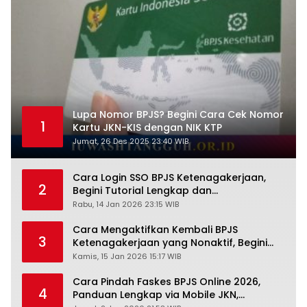
Lupa Nomor BPJS? Begini Cara Cek Nomor
1
Kartu JKN-KIS dengan NIK KTP
Jumat, 26 Des 2025 23:40 WIB
Cara Login SSO BPJS Ketenagakerjaan,
2
Begini Tutorial Lengkap dan
Pengertiannya
Rabu, 14 Jan 2026 23:15 WIB
Cara Mengaktifkan Kembali BPJS
3
Ketenagakerjaan yang Nonaktif, Begini
Panduan Lengkapnya
Kamis, 15 Jan 2026 15:17 WIB
Cara Pindah Faskes BPJS Online 2026,
4
Panduan Lengkap via Mobile JKN,