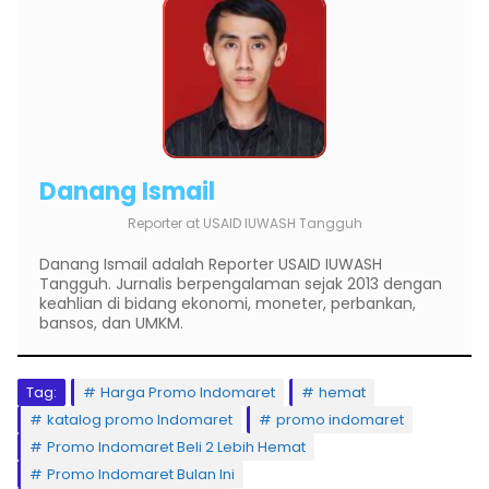
Danang Ismail
Reporter
at
USAID IUWASH Tangguh
Danang Ismail adalah Reporter USAID IUWASH
Tangguh. Jurnalis berpengalaman sejak 2013 dengan
keahlian di bidang ekonomi, moneter, perbankan,
bansos, dan UMKM.
Tag:
Harga Promo Indomaret
hemat
katalog promo Indomaret
promo indomaret
Promo Indomaret Beli 2 Lebih Hemat
Promo Indomaret Bulan Ini