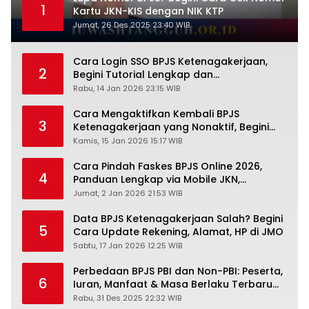
1
Kartu JKN-KIS dengan NIK KTP
Jumat, 26 Des 2025 23:40 WIB
Cara Login SSO BPJS Ketenagakerjaan,
2
Begini Tutorial Lengkap dan
Pengertiannya
Rabu, 14 Jan 2026 23:15 WIB
Cara Mengaktifkan Kembali BPJS
3
Ketenagakerjaan yang Nonaktif, Begini
Panduan Lengkapnya
Kamis, 15 Jan 2026 15:17 WIB
Cara Pindah Faskes BPJS Online 2026,
4
Panduan Lengkap via Mobile JKN,
PANDAWA & Offiline Kantor Cabang
Jumat, 2 Jan 2026 21:53 WIB
Data BPJS Ketenagakerjaan Salah? Begini
5
Cara Update Rekening, Alamat, HP di JMO
Sabtu, 17 Jan 2026 12:25 WIB
Perbedaan BPJS PBI dan Non-PBI: Peserta,
6
Iuran, Manfaat & Masa Berlaku Terbaru
2026
Rabu, 31 Des 2025 22:32 WIB