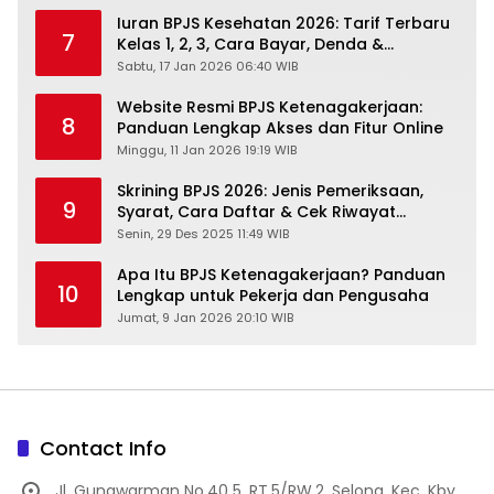
Iuran BPJS Kesehatan 2026: Tarif Terbaru
7
Kelas 1, 2, 3, Cara Bayar, Denda &
Panduan Lengkap Peserta JKN-KIS
Sabtu, 17 Jan 2026 06:40 WIB
Website Resmi BPJS Ketenagakerjaan:
8
Panduan Lengkap Akses dan Fitur Online
Minggu, 11 Jan 2026 19:19 WIB
Skrining BPJS 2026: Jenis Pemeriksaan,
9
Syarat, Cara Daftar & Cek Riwayat
Kesehatan Gratis
Senin, 29 Des 2025 11:49 WIB
Apa Itu BPJS Ketenagakerjaan? Panduan
10
Lengkap untuk Pekerja dan Pengusaha
Jumat, 9 Jan 2026 20:10 WIB
Contact Info
Jl. Gunawarman No.40 5, RT.5/RW.2, Selong, Kec. Kby.