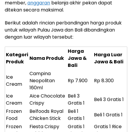
member,
anggaran
belanja akhir pekan dapat
ditekan secara maksimal.
Berikut adalah rincian perbandingan harga produk
untuk wilayah Pulau Jawa dan Bali dibandingkan
dengan luar wilayah tersebut:
Harga
Kategori
Harga Luar
Nama Produk
Jawa &
Produk
Jawa & Bali
Bali
Campina
Ice
Neopolitan
Rp 7.900
Rp 8.300
Cream
160ml
Ice
Aice Chocolate
Beli 3
Beli 3 Gratis 1
Cream
Crispy
Gratis 1
Frozen
Belfoods Royal
Beli 1
Beli 1 Gratis 1
Food
Chicken Stick
Gratis 1
Frozen
Fiesta Crispy
Gratis 1
Gratis 1 Rice