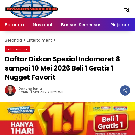
Langsung
ke
konten
Beranda
Nasional
Bansos Kemensos
Pinjaman O
Beranda
Entertaiment
Entertaiment
Daftar Diskon Spesial Indomaret 8
sampai 10 Mei 2026 Beli 1 Gratis 1
Nugget Favorit
Danang Ismail
Senin, 11 Mei 2026 01:21 WIB