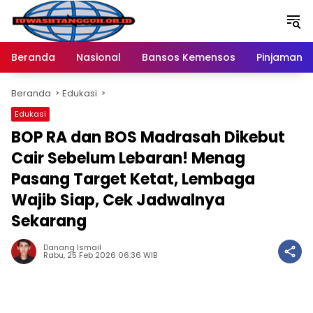
Langsung
ke
konten
Beranda
Nasional
Bansos Kemensos
Pinjaman O
Beranda
Edukasi
Edukasi
BOP RA dan BOS Madrasah Dikebut
Cair Sebelum Lebaran! Menag
Pasang Target Ketat, Lembaga
Wajib Siap, Cek Jadwalnya
Sekarang
Danang Ismail
Rabu, 25 Feb 2026 06:36 WIB