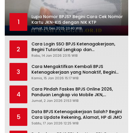
Lupa Nomor BPJS? Begini Cara Cek Nomor
1
Kartu JKN-KIS dengan NIK KTP
Jumat, 26 Des 2025 23:40 WIB
Cara Login SSO BPJS Ketenagakerjaan,
2
Begini Tutorial Lengkap dan
Pengertiannya
Rabu, 14 Jan 2026 23:15 WIB
Cara Mengaktifkan Kembali BPJS
3
Ketenagakerjaan yang Nonaktif, Begini
Panduan Lengkapnya
Kamis, 15 Jan 2026 15:17 WIB
Cara Pindah Faskes BPJS Online 2026,
4
Panduan Lengkap via Mobile JKN,
PANDAWA & Offiline Kantor Cabang
Jumat, 2 Jan 2026 21:53 WIB
Data BPJS Ketenagakerjaan Salah? Begini
5
Cara Update Rekening, Alamat, HP di JMO
Sabtu, 17 Jan 2026 12:25 WIB