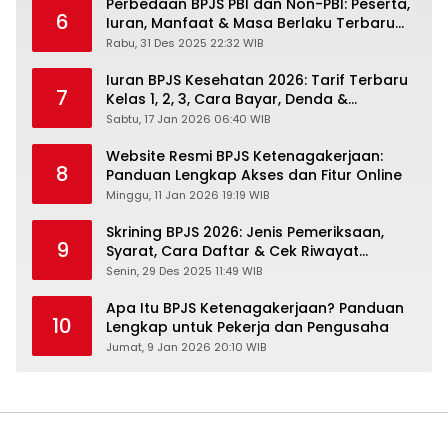
Perbedaan BPJS PBI dan Non-PBI: Peserta,
6
Iuran, Manfaat & Masa Berlaku Terbaru
2026
Rabu, 31 Des 2025 22:32 WIB
Iuran BPJS Kesehatan 2026: Tarif Terbaru
7
Kelas 1, 2, 3, Cara Bayar, Denda &
Panduan Lengkap Peserta JKN-KIS
Sabtu, 17 Jan 2026 06:40 WIB
Website Resmi BPJS Ketenagakerjaan:
8
Panduan Lengkap Akses dan Fitur Online
Minggu, 11 Jan 2026 19:19 WIB
Skrining BPJS 2026: Jenis Pemeriksaan,
9
Syarat, Cara Daftar & Cek Riwayat
Kesehatan Gratis
Senin, 29 Des 2025 11:49 WIB
Apa Itu BPJS Ketenagakerjaan? Panduan
10
Lengkap untuk Pekerja dan Pengusaha
Jumat, 9 Jan 2026 20:10 WIB