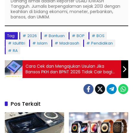
Danang Ismail adalah Reporter USAID IUWASH
Tangguh. Jurnalis berpengalaman sejak 2013 dengan
keahlian di bidang ekonomi, moneter, perbankan,
bansos, dan UMKM.
Tag:
2026
Bantuan
BOP
BOS
Idulfitri
Islam
Madrasah
Pendidikan
RA
Cara Cek dan Mengajukan Usulan Jika
Bansos PKH dan BPNT 2026 Tidak Cair bagi
KPM yang Masih Layak
Pos Terkait