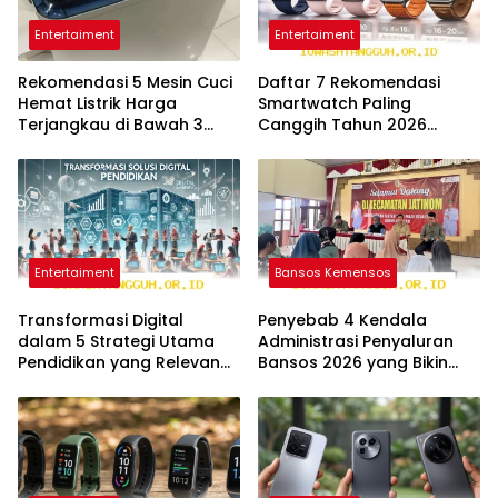
Entertaiment
Entertaiment
Rekomendasi 5 Mesin Cuci
Daftar 7 Rekomendasi
Hemat Listrik Harga
Smartwatch Paling
Terjangkau di Bawah 3
Canggih Tahun 2026
Juta Edisi 2026
dengan Harga Sangat
Terjangkau
Entertaiment
Bansos Kemensos
Transformasi Digital
Penyebab 4 Kendala
dalam 5 Strategi Utama
Administrasi Penyaluran
Pendidikan yang Relevan
Bansos 2026 yang Bikin
untuk Tahun 2026
Bantuan Jadi Tertunda