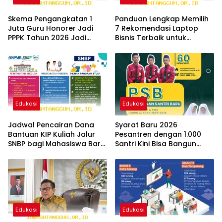
Skema Pengangkatan 1
Panduan Lengkap Memilih
Juta Guru Honorer Jadi
7 Rekomendasi Laptop
PPPK Tahun 2026 Jadi
Bisnis Terbaik untuk
Solusi Paling Tepat
Efisiensi Tahun 2026
Edukasi
Edukasi
Jadwal Pencairan Dana
Syarat Baru 2026
Bantuan KIP Kuliah Jalur
Pesantren dengan 1.000
SNBP bagi Mahasiswa Baru
Santri Kini Bisa Bangun
Tahun 2026
Fasilitas SPPG Mandiri
Edukasi
Edukasi