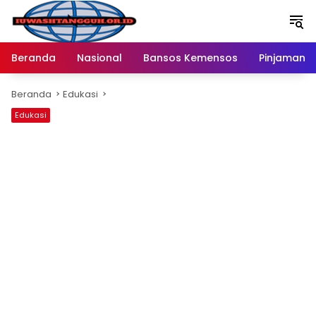
Langsung
ke
konten
Beranda
Nasional
Bansos Kemensos
Pinjaman O
Beranda
Edukasi
Edukasi