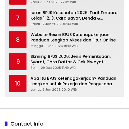
2026
Rabu, 31 Des 2025 22:32 WIB
Iuran BPJS Kesehatan 2026: Tarif Terbaru
7
Kelas 1, 2, 3, Cara Bayar, Denda &
Panduan Lengkap Peserta JKN-KIS
Sabtu, 17 Jan 2026 06:40 WIB
Website Resmi BPJS Ketenagakerjaan:
8
Panduan Lengkap Akses dan Fitur Online
Minggu, 11 Jan 2026 19:19 WIB
Skrining BPJS 2026: Jenis Pemeriksaan,
9
Syarat, Cara Daftar & Cek Riwayat
Kesehatan Gratis
Senin, 29 Des 2025 11:49 WIB
Apa Itu BPJS Ketenagakerjaan? Panduan
10
Lengkap untuk Pekerja dan Pengusaha
Jumat, 9 Jan 2026 20:10 WIB
Contact Info