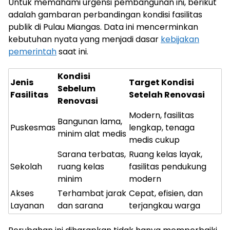
Untuk memahami urgensi pembangunan ini, berikut
adalah gambaran perbandingan kondisi fasilitas
publik di Pulau Miangas. Data ini mencerminkan
kebutuhan nyata yang menjadi dasar
kebijakan
pemerintah
saat ini.
Kondisi
Jenis
Target Kondisi
Sebelum
Fasilitas
Setelah Renovasi
Renovasi
Modern, fasilitas
Bangunan lama,
Puskesmas
lengkap, tenaga
minim alat medis
medis cukup
Sarana terbatas,
Ruang kelas layak,
Sekolah
ruang kelas
fasilitas pendukung
minim
modern
Akses
Terhambat jarak
Cepat, efisien, dan
Layanan
dan sarana
terjangkau warga