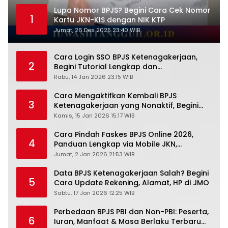
Lupa Nomor BPJS? Begini Cara Cek Nomor
1
Kartu JKN-KIS dengan NIK KTP
Jumat, 26 Des 2025 23:40 WIB
Cara Login SSO BPJS Ketenagakerjaan,
2
Begini Tutorial Lengkap dan
Pengertiannya
Rabu, 14 Jan 2026 23:15 WIB
Cara Mengaktifkan Kembali BPJS
3
Ketenagakerjaan yang Nonaktif, Begini
Panduan Lengkapnya
Kamis, 15 Jan 2026 15:17 WIB
Cara Pindah Faskes BPJS Online 2026,
4
Panduan Lengkap via Mobile JKN,
PANDAWA & Offiline Kantor Cabang
Jumat, 2 Jan 2026 21:53 WIB
Data BPJS Ketenagakerjaan Salah? Begini
5
Cara Update Rekening, Alamat, HP di JMO
Sabtu, 17 Jan 2026 12:25 WIB
Perbedaan BPJS PBI dan Non-PBI: Peserta,
6
Iuran, Manfaat & Masa Berlaku Terbaru