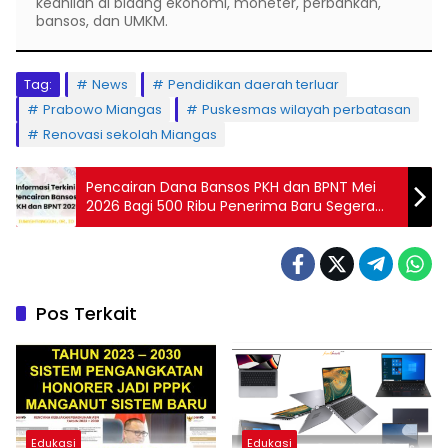
keahlian di bidang ekonomi, moneter, perbankan,
bansos, dan UMKM.
Tag:
News
Pendidikan daerah terluar
Prabowo Miangas
Puskesmas wilayah perbatasan
Renovasi sekolah Miangas
Pencairan Dana Bansos PKH dan BPNT Mei
2026 Bagi 500 Ribu Penerima Baru Segera
Dimulai
Pos Terkait
Edukasi
Edukasi