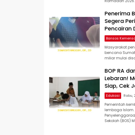
Ramadan 2026. Ka
Penerima B
Segera Per
Pencairan 
Bansos Kemens
Masyarakat pene
bencana Sumate
miliar mulai dis
BOP RA dan
Lebaran! M
Siap, Cek 
Edukasi
Pemerintah kem
lembaga Islam. 
Penyelenggaraan
Sekolah (BOS) 