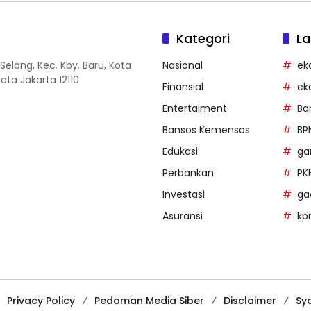
Kategori
La
Selong, Kec. Kby. Baru, Kota
Nasional
ek
ota Jakarta 12110
Finansial
ek
Entertaiment
Ba
Bansos Kemensos
BP
Edukasi
g
Perbankan
PK
Investasi
ga
Asuransi
k
Privacy Policy
Pedoman Media Siber
Disclaimer
Sy