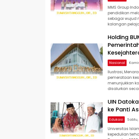
MMS Group Indo
pendidikan mela
sebagai wujud n
kalangan pelaja
Holding B
Pemerintah
Kesejahte
Nasional
Ilustrasi, Mena
pemerataan kese
menunjukkan k
disalurkan secar
UIN Datok
ke Panti A
Edukasi
Universitas Isl
kepedulian ter