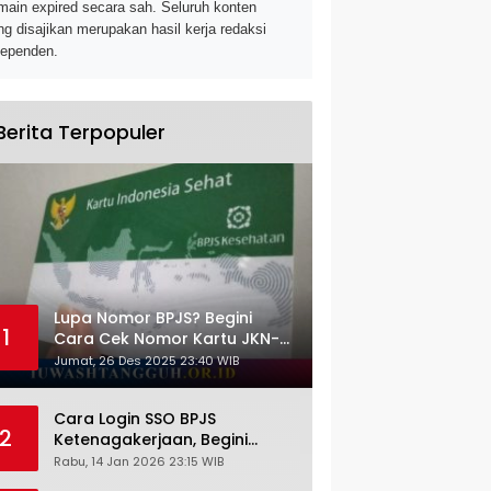
main expired secara sah. Seluruh konten
ng disajikan merupakan hasil kerja redaksi
dependen.
Berita Terpopuler
Lupa Nomor BPJS? Begini
1
Cara Cek Nomor Kartu JKN-
KIS dengan NIK KTP
Jumat, 26 Des 2025 23:40 WIB
Cara Login SSO BPJS
2
Ketenagakerjaan, Begini
Tutorial Lengkap dan
Rabu, 14 Jan 2026 23:15 WIB
Pengertiannya