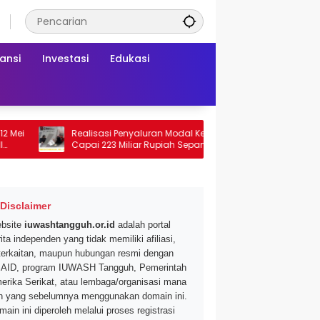
ansi
Investasi
Edukasi
Realisasi Penyaluran Modal Kerja CNAF
Dapatkan Disk
Capai 223 Miliar Rupiah Sepanjang Maret
Segar di Promo
2026 Ini
Mei 2026
Disclaimer
bsite
iuwashtangguh.or.id
adalah portal
ita independen yang tidak memiliki afiliasi,
terkaitan, maupun hubungan resmi dengan
AID, program IUWASH Tangguh, Pemerintah
erika Serikat, atau lembaga/organisasi mana
n yang sebelumnya menggunakan domain ini.
main ini diperoleh melalui proses registrasi