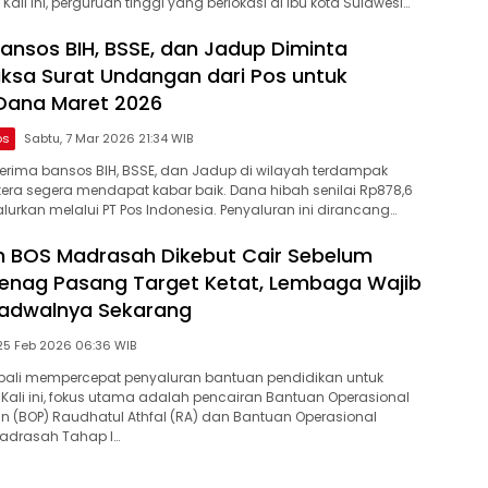
li ini, perguruan tinggi yang berlokasi di ibu kota Sulawesi…
ansos BIH, BSSE, dan Jadup Diminta
iksa Surat Undangan dari Pos untuk
Dana Maret 2026
os
Sabtu, 7 Mar 2026 21:34 WIB
rima bansos BIH, BSSE, dan Jadup di wilayah terdampak
ra segera mendapat kabar baik. Dana hibah senilai Rp878,6
alurkan melalui PT Pos Indonesia. Penyaluran ini dirancang…
 BOS Madrasah Dikebut Cair Sebelum
enag Pasang Target Ketat, Lembaga Wajib
Jadwalnya Sekarang
Rabu, 25 Feb 2026 06:36 WIB
bali mempercepat penyaluran bantuan pendidikan untuk
Kali ini, fokus utama adalah pencairan Bantuan Operasional
 (BOP) Raudhatul Athfal (RA) dan Bantuan Operasional
Madrasah Tahap I…