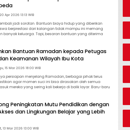
rbeda
Senin, 20 Apr 2026 13:13 WIB
kembali jadi sorotan. Bantuan biaya hidup yang diberikan
wa berprestasi dari kalangan tidak mampu ini memang
 banyak keluarga. Tapi, besaran bantuan yang diterima
hkan Bantuan Ramadan kepada Petugas
dan Keamanan Wilayah Ibu Kota
Minggu, 15 Mar 2026 18:00 WIB
nya persiapan menjelang Ramadan, berbagai pihak terus
tikan agar momen suci ini bisa dirasakan oleh semua
uk mereka yang sering kali bekerja di balik layar. Baru-baru
ong Peningkatan Mutu Pendidikan dengan
Akses dan Lingkungan Belajar yang Lebih
Jumat, 13 Mar 2026 13:00 WIB