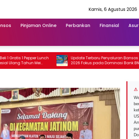
Kamis, 6 Agustus 2026
ensos
Pinjaman Online
Perbankan
Finansial
Asur
is 1 Pepper Lunch
Update Terbaru Penyaluran Bansos 12 Mei
g Tahun Mei
2026 Fokus pada Dominasi Bank BNI
serta Struk BRI
⚠ 
We
ber
ke
US
Am
pu
Do