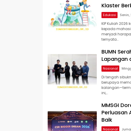
Klaster Be
Edukasi
KIP Kuliah 2026 
kepada mahasis
menjadi harapan
ternyata…
BUMN Sera
Lapangan 
Nasional
Di tengah sibuk
berupaya memas
kalangan—termas
ini,…
MMSGI Dor
Perluasan 
Baik
Nasional