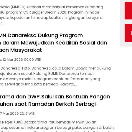
nesia (MMSGI) kembali memperkuat komitmen di bidang
lui program CSR Bigger Dream 2026. Program ini hadir
yata kepedulian terhadap kualitas lingkungan belajar di
r,…
UMN Danareksa Dukung Program
 dalam Mewujudkan Keadilan Sosial dan
raan Masyarakat
Kamis, 12 Mar 2026 00:00 WIB
ra Danareksa. Foto: Danareksa.co.id Dalam upaya mendukung
jahteraan sosial, Holding BUMN Danareksa kembali
omitmennya melalui program bantuan Ramadan yang
a serentak di lima kota berbeda. Jakarta,…
arama dan DWP Salurkan Bantuan Pangan
suhan saat Ramadan Berkah Berbagi
Sabtu, 7 Mar 2026 22:13 WIB
am Negeri (UIN) Datokarama Palu kembali menunjukkan
hadap sesama melalui program berbagi paket pangan di bulan