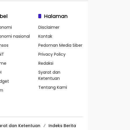
bel
Halaman
onomi
Disclaimer
onomi nasional
Kontak
nsos
Pedoman Media Siber
NT
Privacy Policy
ame
Redaksi
H
Syarat dan
Ketentuan
dget
Tentang Kami
pm
arat dan Ketentuan
Indeks Berita