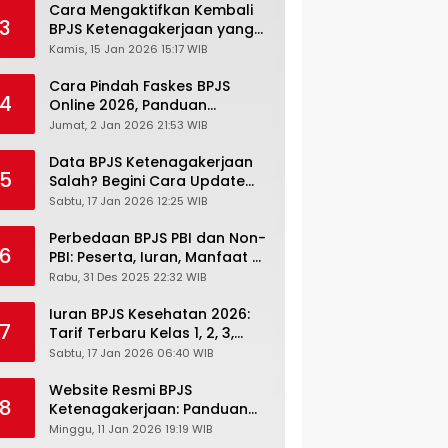
Cara Mengaktifkan Kembali
3
BPJS Ketenagakerjaan yang
Nonaktif, Begini Panduan
Kamis, 15 Jan 2026 15:17 WIB
Lengkapnya
Cara Pindah Faskes BPJS
4
Online 2026, Panduan
Lengkap via Mobile JKN,
Jumat, 2 Jan 2026 21:53 WIB
PANDAWA & Offiline Kantor
Cabang
Data BPJS Ketenagakerjaan
5
Salah? Begini Cara Update
Rekening, Alamat, HP di JMO
Sabtu, 17 Jan 2026 12:25 WIB
Perbedaan BPJS PBI dan Non-
6
PBI: Peserta, Iuran, Manfaat &
Masa Berlaku Terbaru 2026
Rabu, 31 Des 2025 22:32 WIB
Iuran BPJS Kesehatan 2026:
7
Tarif Terbaru Kelas 1, 2, 3,
Cara Bayar, Denda &
Sabtu, 17 Jan 2026 06:40 WIB
Panduan Lengkap Peserta
JKN-KIS
Website Resmi BPJS
8
Ketenagakerjaan: Panduan
Lengkap Akses dan Fitur
Minggu, 11 Jan 2026 19:19 WIB
Online