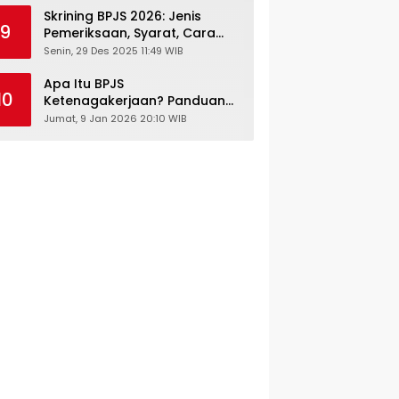
Skrining BPJS 2026: Jenis
9
Pemeriksaan, Syarat, Cara
Daftar & Cek Riwayat
Senin, 29 Des 2025 11:49 WIB
Kesehatan Gratis
Apa Itu BPJS
10
Ketenagakerjaan? Panduan
Lengkap untuk Pekerja dan
Jumat, 9 Jan 2026 20:10 WIB
Pengusaha