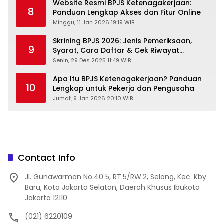
Website Resmi BPJS Ketenagakerjaan:
8
Panduan Lengkap Akses dan Fitur Online
Minggu, 11 Jan 2026 19:19 WIB
Skrining BPJS 2026: Jenis Pemeriksaan,
9
Syarat, Cara Daftar & Cek Riwayat
Kesehatan Gratis
Senin, 29 Des 2025 11:49 WIB
Apa Itu BPJS Ketenagakerjaan? Panduan
10
Lengkap untuk Pekerja dan Pengusaha
Jumat, 9 Jan 2026 20:10 WIB
Contact Info
Jl. Gunawarman No.40 5, RT.5/RW.2, Selong, Kec. Kby.
Baru, Kota Jakarta Selatan, Daerah Khusus Ibukota
Jakarta 12110
(021) 6220109