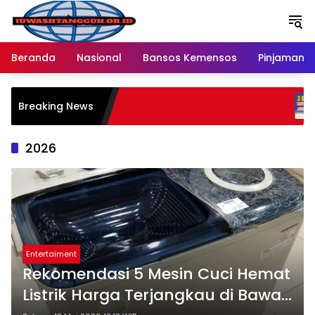
Langsung
ke
konten
Beranda
Nasional
Bansos Kemensos
Pinjaman O
Penya
Breaking News
Melal
Ratu
2026
Entertaiment
Rekomendasi 5 Mesin Cuci Hemat
Listrik Harga Terjangkau di Bawah