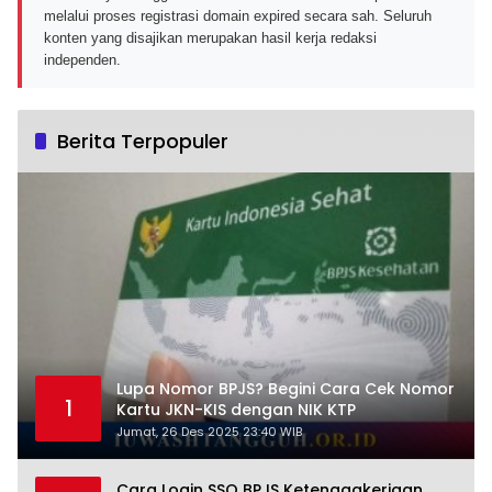
melalui proses registrasi domain expired secara sah. Seluruh
konten yang disajikan merupakan hasil kerja redaksi
independen.
Berita Terpopuler
Lupa Nomor BPJS? Begini Cara Cek Nomor
1
Kartu JKN-KIS dengan NIK KTP
Jumat, 26 Des 2025 23:40 WIB
Cara Login SSO BPJS Ketenagakerjaan,