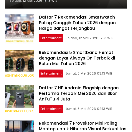
3 Juta Edisi 2026
Selasa, 12 Mei 2026 13:13 WIB
Daftar 7 Rekomendasi Smartwatch
Paling Canggih Tahun 2026 dengan
Harga Sangat Terjangkau
Entertaiment
Selasa, 12 Mei 2026 12:13 WIB
Rekomendasi 5 Smartband Hemat
dengan Layar Always On Terbaik di
Bulan Mei Tahun 2026
Entertaiment
Jumat, 8 Mei 2026 03:13 WIB
Daftar 7 HP Android Flagship dengan
Performa Terbaik Mei 2026 dan Skor
AnTuTu 4 Juta
Entertaiment
Jumat, 8 Mei 2026 02:13 WIB
Rekomendasi 7 Proyektor Mini Paling
Mantap untuk Hiburan Visual Berkualitas