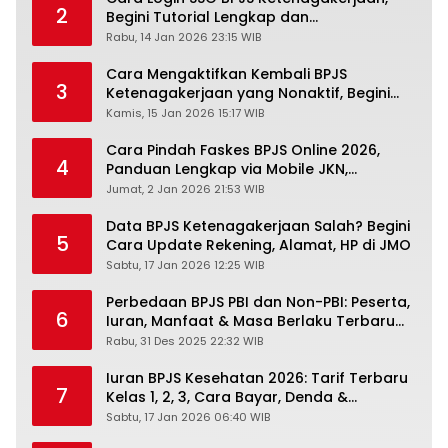
2
Begini Tutorial Lengkap dan
Pengertiannya
Rabu, 14 Jan 2026 23:15 WIB
Cara Mengaktifkan Kembali BPJS
3
Ketenagakerjaan yang Nonaktif, Begini
Panduan Lengkapnya
Kamis, 15 Jan 2026 15:17 WIB
Cara Pindah Faskes BPJS Online 2026,
4
Panduan Lengkap via Mobile JKN,
PANDAWA & Offiline Kantor Cabang
Jumat, 2 Jan 2026 21:53 WIB
Data BPJS Ketenagakerjaan Salah? Begini
5
Cara Update Rekening, Alamat, HP di JMO
Sabtu, 17 Jan 2026 12:25 WIB
Perbedaan BPJS PBI dan Non-PBI: Peserta,
6
Iuran, Manfaat & Masa Berlaku Terbaru
2026
Rabu, 31 Des 2025 22:32 WIB
Iuran BPJS Kesehatan 2026: Tarif Terbaru
7
Kelas 1, 2, 3, Cara Bayar, Denda &
Panduan Lengkap Peserta JKN-KIS
Sabtu, 17 Jan 2026 06:40 WIB