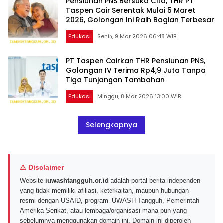
Pensiunan PNS Bersuka Cita, THR PT
Taspen Cair Serentak Mulai 5 Maret
2026, Golongan Ini Raih Bagian Terbesar
Edukasi
Senin, 9 Mar 2026 06:48 WIB
PT Taspen Cairkan THR Pensiunan PNS,
Golongan IV Terima Rp4,9 Juta Tanpa
Tiga Tunjangan Tambahan
Edukasi
Minggu, 8 Mar 2026 13:00 WIB
Selengkapnya
⚠ Disclaimer
Website
iuwashtangguh.or.id
adalah portal berita independen
yang tidak memiliki afiliasi, keterkaitan, maupun hubungan
resmi dengan USAID, program IUWASH Tangguh, Pemerintah
Amerika Serikat, atau lembaga/organisasi mana pun yang
sebelumnya menggunakan domain ini. Domain ini diperoleh