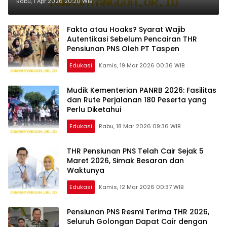
Syarat Agar Lancar Tanpa
Rabu, 1 Apr 2026 20:20 WIB
Hambatan
Fakta atau Hoaks? Syarat Wajib
Autentikasi Sebelum Pencairan THR
Pensiunan PNS Oleh PT Taspen
Edukasi
Kamis, 19 Mar 2026 00:36 WIB
Mudik Kementerian PANRB 2026: Fasilitas
dan Rute Perjalanan 180 Peserta yang
Perlu Diketahui
Edukasi
Rabu, 18 Mar 2026 09:36 WIB
THR Pensiunan PNS Telah Cair Sejak 5
Maret 2026, Simak Besaran dan
Waktunya
Edukasi
Kamis, 12 Mar 2026 00:37 WIB
Pensiunan PNS Resmi Terima THR 2026,
Seluruh Golongan Dapat Cair dengan