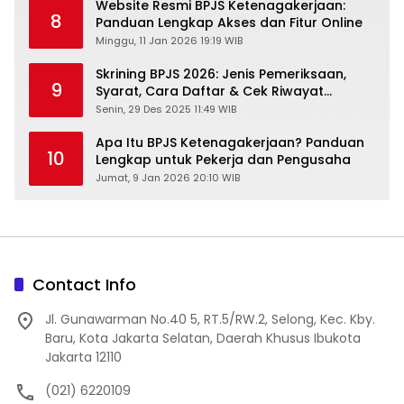
Website Resmi BPJS Ketenagakerjaan:
8
Panduan Lengkap Akses dan Fitur Online
Minggu, 11 Jan 2026 19:19 WIB
Skrining BPJS 2026: Jenis Pemeriksaan,
9
Syarat, Cara Daftar & Cek Riwayat
Kesehatan Gratis
Senin, 29 Des 2025 11:49 WIB
Apa Itu BPJS Ketenagakerjaan? Panduan
10
Lengkap untuk Pekerja dan Pengusaha
Jumat, 9 Jan 2026 20:10 WIB
Contact Info
Jl. Gunawarman No.40 5, RT.5/RW.2, Selong, Kec. Kby.
Baru, Kota Jakarta Selatan, Daerah Khusus Ibukota
Jakarta 12110
(021) 6220109