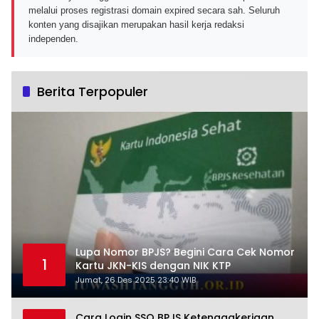
melalui proses registrasi domain expired secara sah. Seluruh
konten yang disajikan merupakan hasil kerja redaksi
independen.
Berita Terpopuler
Lupa Nomor BPJS? Begini Cara Cek Nomor
1
Kartu JKN-KIS dengan NIK KTP
Jumat, 26 Des 2025 23:40 WIB
Cara Login SSO BPJS Ketenagakerjaan,