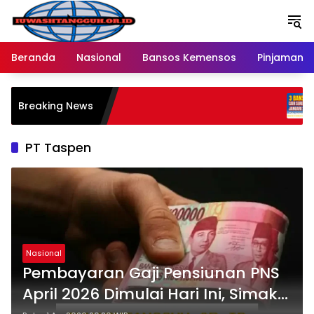
Langsung
ke
konten
Beranda
Nasional
Bansos Kemensos
Pinjaman O
Penyalu
Breaking News
Melalui
Ratusan
PT Taspen
Nasional
Pembayaran Gaji Pensiunan PNS
April 2026 Dimulai Hari Ini, Simak