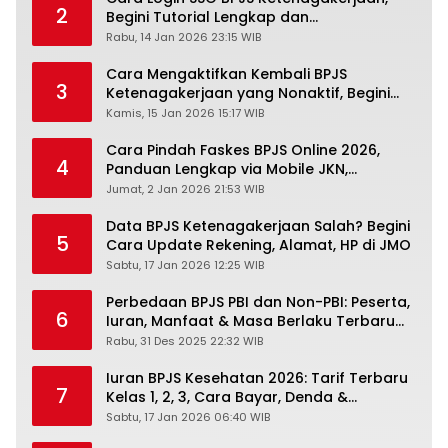
2
Begini Tutorial Lengkap dan
Pengertiannya
Rabu, 14 Jan 2026 23:15 WIB
Cara Mengaktifkan Kembali BPJS
3
Ketenagakerjaan yang Nonaktif, Begini
Panduan Lengkapnya
Kamis, 15 Jan 2026 15:17 WIB
Cara Pindah Faskes BPJS Online 2026,
4
Panduan Lengkap via Mobile JKN,
PANDAWA & Offiline Kantor Cabang
Jumat, 2 Jan 2026 21:53 WIB
Data BPJS Ketenagakerjaan Salah? Begini
5
Cara Update Rekening, Alamat, HP di JMO
Sabtu, 17 Jan 2026 12:25 WIB
Perbedaan BPJS PBI dan Non-PBI: Peserta,
6
Iuran, Manfaat & Masa Berlaku Terbaru
2026
Rabu, 31 Des 2025 22:32 WIB
Iuran BPJS Kesehatan 2026: Tarif Terbaru
7
Kelas 1, 2, 3, Cara Bayar, Denda &
Panduan Lengkap Peserta JKN-KIS
Sabtu, 17 Jan 2026 06:40 WIB