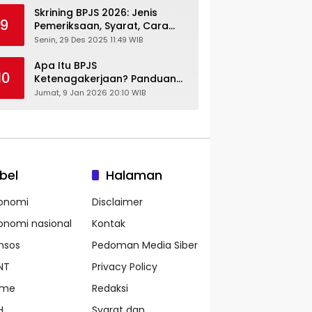
Skrining BPJS 2026: Jenis
9
Pemeriksaan, Syarat, Cara
Daftar & Cek Riwayat
Senin, 29 Des 2025 11:49 WIB
Kesehatan Gratis
Apa Itu BPJS
10
Ketenagakerjaan? Panduan
Lengkap untuk Pekerja dan
Jumat, 9 Jan 2026 20:10 WIB
Pengusaha
bel
Halaman
onomi
Disclaimer
onomi nasional
Kontak
nsos
Pedoman Media Siber
NT
Privacy Policy
ame
Redaksi
H
Syarat dan