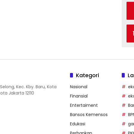
Kategori
La
Selong, Kec. Kby. Baru, Kota
Nasional
ek
ota Jakarta 12110
Finansial
ek
Entertaiment
Ba
Bansos Kemensos
BP
Edukasi
g
Perbankan
PK