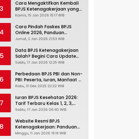
Cara Mengaktifkan Kembali
3
BPJS Ketenagakerjaan yang
Nonaktif, Begini Panduan
Kamis, 15 Jan 2026 15:17 WIB
Lengkapnya
Cara Pindah Faskes BPJS
4
Online 2026, Panduan
Lengkap via Mobile JKN,
Jumat, 2 Jan 2026 21:53 WIB
PANDAWA & Offiline Kantor
Cabang
Data BPJS Ketenagakerjaan
5
Salah? Begini Cara Update
Rekening, Alamat, HP di JMO
Sabtu, 17 Jan 2026 12:25 WIB
Perbedaan BPJS PBI dan Non-
6
PBI: Peserta, Iuran, Manfaat &
Masa Berlaku Terbaru 2026
Rabu, 31 Des 2025 22:32 WIB
Iuran BPJS Kesehatan 2026:
7
Tarif Terbaru Kelas 1, 2, 3,
Cara Bayar, Denda &
Sabtu, 17 Jan 2026 06:40 WIB
Panduan Lengkap Peserta
JKN-KIS
Website Resmi BPJS
8
Ketenagakerjaan: Panduan
Lengkap Akses dan Fitur
Minggu, 11 Jan 2026 19:19 WIB
Online