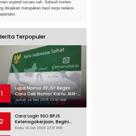
main expired secara sah. Seluruh konten
ng disajikan merupakan hasil kerja redaksi
dependen.
Berita Terpopuler
Lupa Nomor BPJS? Begini
1
Cara Cek Nomor Kartu JKN-
KIS dengan NIK KTP
Jumat, 26 Des 2025 23:40 WIB
Cara Login SSO BPJS
2
Ketenagakerjaan, Begini
Tutorial Lengkap dan
Rabu, 14 Jan 2026 23:15 WIB
Pengertiannya