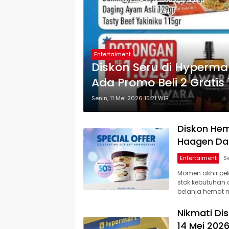
Entertaiment
Diskon Seru di Hypermar
Ada Promo Beli 2 Gratis 
Senin, 11 Mei 2026 15:21 WIB
Diskon Hem
Haagen Dazs
Entertaiment
Momen akhir pek
stok kebutuhan
belanja hemat m
Nikmati Di
14 Mei 2026