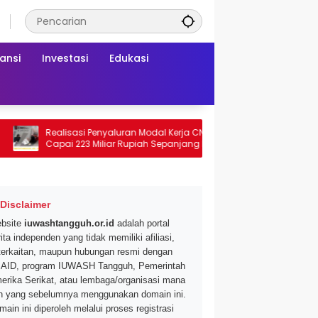
ansi
Investasi
Edukasi
Realisasi Penyaluran Modal Kerja CNAF
Dapatkan Diskon 
Capai 223 Miliar Rupiah Sepanjang Maret
Segar di Promo Hy
2026 Ini
Mei 2026
Disclaimer
bsite
iuwashtangguh.or.id
adalah portal
ita independen yang tidak memiliki afiliasi,
terkaitan, maupun hubungan resmi dengan
AID, program IUWASH Tangguh, Pemerintah
erika Serikat, atau lembaga/organisasi mana
n yang sebelumnya menggunakan domain ini.
main ini diperoleh melalui proses registrasi