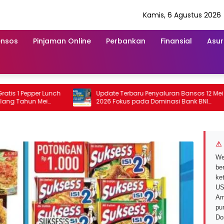
Kamis, 6 Agustus 2026
ensos
Pinjaman Online
Perbankan
Finansial
Asur
 Pepper Lunch
Update Terbaru Penyaluran Bansos 12 Mei
ahun Mei
2026 Fokus pada Dominasi Bank BNI
serta Struk BRI
⚠ 
We
ber
ke
US
Am
pu
Do