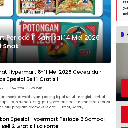
do
ya
in
t Periode 11 sampai 14 Mei 2026
1 Snak
at Hypermart 8-11 Mei 2026 Cedea dan
 Spesial Beli 1 Gratis 1
Senin, 11 Mei 2026 02:42 WIB
an menjadi waktu yang paling tepat untuk mengisi kembali
 dapur dan rumah tangga. Hypermart hadir memberikan solusi
elalui program promo JSM atau Jumat, Sabtu,…
skon Spesial Hypermart Periode 8 Sampai
 Beli 2 Gratis 1 La Fonte