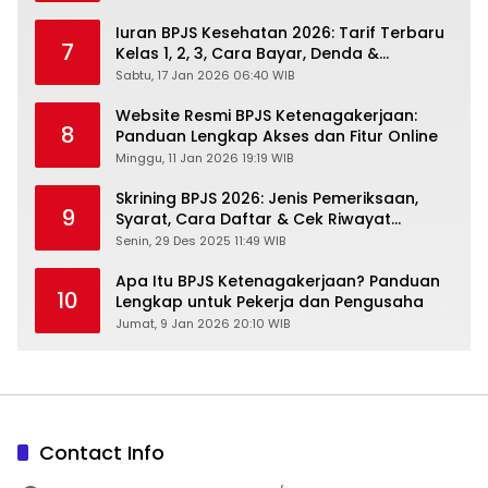
Iuran BPJS Kesehatan 2026: Tarif Terbaru
7
Kelas 1, 2, 3, Cara Bayar, Denda &
Panduan Lengkap Peserta JKN-KIS
Sabtu, 17 Jan 2026 06:40 WIB
Website Resmi BPJS Ketenagakerjaan:
8
Panduan Lengkap Akses dan Fitur Online
Minggu, 11 Jan 2026 19:19 WIB
Skrining BPJS 2026: Jenis Pemeriksaan,
9
Syarat, Cara Daftar & Cek Riwayat
Kesehatan Gratis
Senin, 29 Des 2025 11:49 WIB
Apa Itu BPJS Ketenagakerjaan? Panduan
10
Lengkap untuk Pekerja dan Pengusaha
Jumat, 9 Jan 2026 20:10 WIB
Contact Info