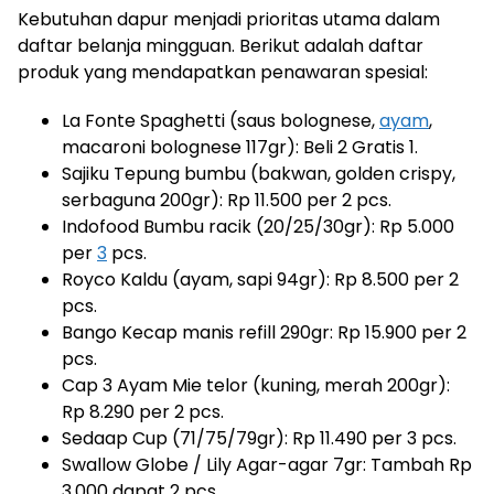
Kebutuhan dapur menjadi prioritas utama dalam
daftar belanja mingguan. Berikut adalah daftar
produk yang mendapatkan penawaran spesial:
La Fonte Spaghetti (saus bolognese,
ayam
,
macaroni bolognese 117gr): Beli 2 Gratis 1.
Sajiku Tepung bumbu (bakwan, golden crispy,
serbaguna 200gr): Rp 11.500 per 2 pcs.
Indofood Bumbu racik (20/25/30gr): Rp 5.000
per
3
pcs.
Royco Kaldu (ayam, sapi 94gr): Rp 8.500 per 2
pcs.
Bango Kecap manis refill 290gr: Rp 15.900 per 2
pcs.
Cap 3 Ayam Mie telor (kuning, merah 200gr):
Rp 8.290 per 2 pcs.
Sedaap Cup (71/75/79gr): Rp 11.490 per 3 pcs.
Swallow Globe / Lily Agar-agar 7gr: Tambah Rp
3.000 dapat 2 pcs.