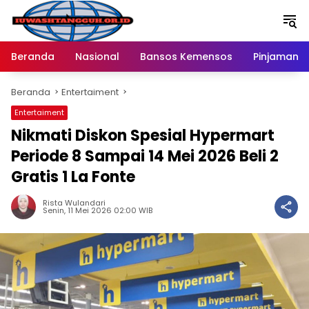
Langsung
ke
konten
Beranda
Nasional
Bansos Kemensos
Pinjaman O
Beranda
Entertaiment
Entertaiment
Nikmati Diskon Spesial Hypermart
Periode 8 Sampai 14 Mei 2026 Beli 2
Gratis 1 La Fonte
Rista Wulandari
Senin, 11 Mei 2026 02:00 WIB