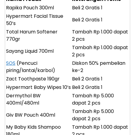
Rapika Pouch 300ml
Beli 2 Gratis 1
Hypermart Facial Tissue
Beli 2 Gratis 1
50’s
Total Harum Softener
Tambah Rp 1.000 dapat
770gr
2 pcs
Tambah Rp 1.000 dapat
Sayang Liquid 700ml
2 pcs
SOS
(Pencuci
Diskon 50% pembelian
piring/lantai/karbol)
ke-2
Zact Toothpaste 190gr
Beli 2 Gratis 1
Hypermart Baby Wipes 10’s
Beli 2 Gratis 1
Dermythol BW
Tambah Rp 5.000
400ml/480ml
dapat 2 pcs
Tambah Rp 5.000
Giv BW Pouch 400ml
dapat 2 pcs
My Baby Kids Shampoo
Tambah Rp 1.000 dapat
180ml
2 pcs