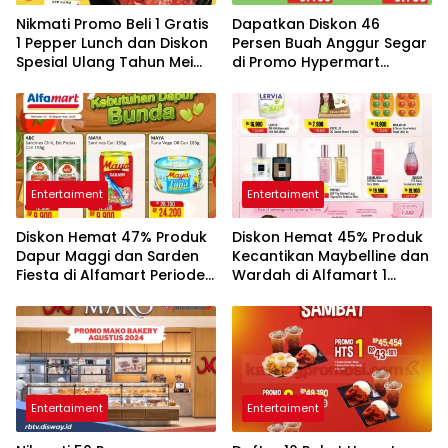
Nikmati Promo Beli 1 Gratis
Dapatkan Diskon 46
1 Pepper Lunch dan Diskon
Persen Buah Anggur Segar
Spesial Ulang Tahun Mei
di Promo Hypermart
2026
Spesial 12-13 Mei 2026
Entertaiment
Entertaiment
Diskon Hemat 47% Produk
Diskon Hemat 45% Produk
Dapur Maggi dan Sarden
Kecantikan Maybelline dan
Fiesta di Alfamart Periode 1
Wardah di Alfamart 1
sampai 15 Mei 2026
sampai 15 Mei 2026
Entertaiment
Entertaiment