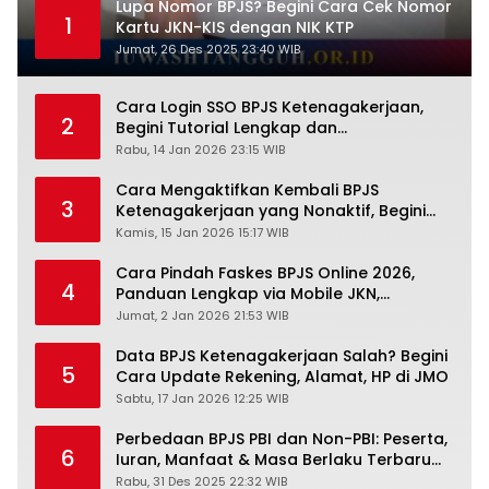
Lupa Nomor BPJS? Begini Cara Cek Nomor
1
Kartu JKN-KIS dengan NIK KTP
Jumat, 26 Des 2025 23:40 WIB
Cara Login SSO BPJS Ketenagakerjaan,
2
Begini Tutorial Lengkap dan
Pengertiannya
Rabu, 14 Jan 2026 23:15 WIB
Cara Mengaktifkan Kembali BPJS
3
Ketenagakerjaan yang Nonaktif, Begini
Panduan Lengkapnya
Kamis, 15 Jan 2026 15:17 WIB
Cara Pindah Faskes BPJS Online 2026,
4
Panduan Lengkap via Mobile JKN,
PANDAWA & Offiline Kantor Cabang
Jumat, 2 Jan 2026 21:53 WIB
Data BPJS Ketenagakerjaan Salah? Begini
5
Cara Update Rekening, Alamat, HP di JMO
Sabtu, 17 Jan 2026 12:25 WIB
Perbedaan BPJS PBI dan Non-PBI: Peserta,
6
Iuran, Manfaat & Masa Berlaku Terbaru
2026
Rabu, 31 Des 2025 22:32 WIB