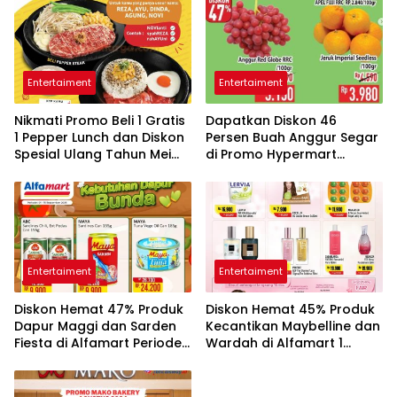
Entertaiment
Entertaiment
Nikmati Promo Beli 1 Gratis
Dapatkan Diskon 46
1 Pepper Lunch dan Diskon
Persen Buah Anggur Segar
Spesial Ulang Tahun Mei
di Promo Hypermart
2026
Spesial 12-13 Mei 2026
Entertaiment
Entertaiment
Diskon Hemat 47% Produk
Diskon Hemat 45% Produk
Dapur Maggi dan Sarden
Kecantikan Maybelline dan
Fiesta di Alfamart Periode 1
Wardah di Alfamart 1
sampai 15 Mei 2026
sampai 15 Mei 2026