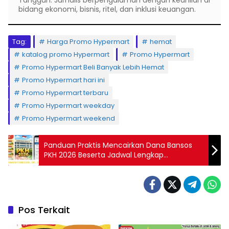
Tangguh. Jurnalis berpengalaman dengan keahlian di
bidang ekonomi, bisnis, ritel, dan inklusi keuangan.
Tag:
Harga Promo Hypermart
hemat
katalog promo Hypermart
Promo Hypermart
Promo Hypermart Beli Banyak Lebih Hemat
Promo Hypermart hari ini
Promo Hypermart terbaru
Promo Hypermart weekday
Promo Hypermart weekend
Panduan Praktis Mencairkan Dana Bansos
PKH 2026 Beserta Jadwal Lengkap
Penyaluran Terbaru
Pos Terkait