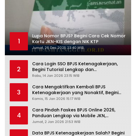
Lupa Nomor BPJS? Begini Cara Cek Nomor
1
Kartu JKN-KIS dengan NIK KTP
Jumat, 26 Des 2025 23:40 WIB
Cara Login SSO BPJS Ketenagakerjaan,
2
Begini Tutorial Lengkap dan
Pengertiannya
Rabu, 14 Jan 2026 23:15 WIB
Cara Mengaktifkan Kembali BPJS
3
Ketenagakerjaan yang Nonaktif, Begini
Panduan Lengkapnya
Kamis, 15 Jan 2026 15:17 WIB
Cara Pindah Faskes BPJS Online 2026,
4
Panduan Lengkap via Mobile JKN,
PANDAWA & Offiline Kantor Cabang
Jumat, 2 Jan 2026 21:53 WIB
Data BPJS Ketenagakerjaan Salah? Begini