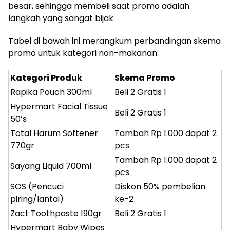
besar, sehingga membeli saat promo adalah
langkah yang sangat bijak.
Tabel di bawah ini merangkum perbandingan skema
promo untuk kategori non-makanan:
Kategori Produk
Skema Promo
Rapika Pouch 300ml
Beli 2 Gratis 1
Hypermart Facial Tissue
Beli 2 Gratis 1
50’s
Total Harum Softener
Tambah Rp 1.000 dapat 2
770gr
pcs
Tambah Rp 1.000 dapat 2
Sayang Liquid 700ml
pcs
SOS (Pencuci
Diskon 50% pembelian
piring/lantai)
ke-2
Zact Toothpaste 190gr
Beli 2 Gratis 1
Hypermart Baby Wipes