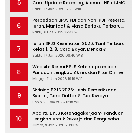
5
Cara Update Rekening, Alamat, HP di JMO
Sabtu, 17 Jan 2026 12:25 WIB
Perbedaan BPJS PBI dan Non-PBI: Peserta,
6
Iuran, Manfaat & Masa Berlaku Terbaru
2026
Rabu, 31 Des 2025 22:32 WIB
Iuran BPJS Kesehatan 2026: Tarif Terbaru
7
Kelas 1, 2, 3, Cara Bayar, Denda &
Panduan Lengkap Peserta JKN-KIS
Sabtu, 17 Jan 2026 06:40 WIB
Website Resmi BPJS Ketenagakerjaan:
8
Panduan Lengkap Akses dan Fitur Online
Minggu, 11 Jan 2026 19:19 WIB
Skrining BPJS 2026: Jenis Pemeriksaan,
9
Syarat, Cara Daftar & Cek Riwayat
Kesehatan Gratis
Senin, 29 Des 2025 11:49 WIB
Apa Itu BPJS Ketenagakerjaan? Panduan
10
Lengkap untuk Pekerja dan Pengusaha
Jumat, 9 Jan 2026 20:10 WIB