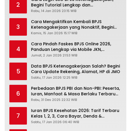
2
Begini Tutorial Lengkap dan
Pengertiannya
Rabu, 14 Jan 2026 23:15 WIB
Cara Mengaktifkan Kembali BPJS
3
Ketenagakerjaan yang Nonaktif, Begini
Panduan Lengkapnya
Kamis, 15 Jan 2026 15:17 WIB
Cara Pindah Faskes BPJS Online 2026,
4
Panduan Lengkap via Mobile JKN,
PANDAWA & Offiline Kantor Cabang
Jumat, 2 Jan 2026 21:53 WIB
Data BPJS Ketenagakerjaan Salah? Begini
5
Cara Update Rekening, Alamat, HP di JMO
Sabtu, 17 Jan 2026 12:25 WIB
Perbedaan BPJS PBI dan Non-PBI: Peserta,
6
Iuran, Manfaat & Masa Berlaku Terbaru
2026
Rabu, 31 Des 2025 22:32 WIB
Iuran BPJS Kesehatan 2026: Tarif Terbaru
7
Kelas 1, 2, 3, Cara Bayar, Denda &
Panduan Lengkap Peserta JKN-KIS
Sabtu, 17 Jan 2026 06:40 WIB