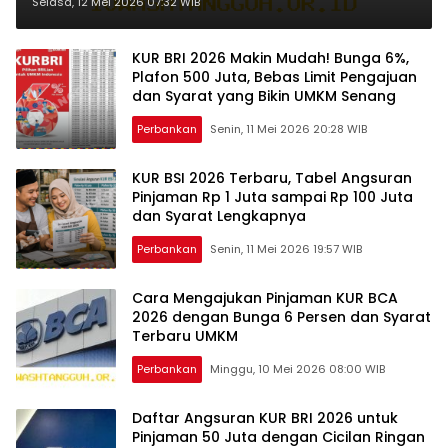
Pengajuan Secara Mandiri
Selasa, 12 Mei 2026 07:32 WIB
KUR BRI 2026 Makin Mudah! Bunga 6%,
Plafon 500 Juta, Bebas Limit Pengajuan
dan Syarat yang Bikin UMKM Senang
Perbankan
Senin, 11 Mei 2026 20:28 WIB
KUR BSI 2026 Terbaru, Tabel Angsuran
Pinjaman Rp 1 Juta sampai Rp 100 Juta
dan Syarat Lengkapnya
Perbankan
Senin, 11 Mei 2026 19:57 WIB
Cara Mengajukan Pinjaman KUR BCA
2026 dengan Bunga 6 Persen dan Syarat
Terbaru UMKM
Perbankan
Minggu, 10 Mei 2026 08:00 WIB
Daftar Angsuran KUR BRI 2026 untuk
Pinjaman 50 Juta dengan Cicilan Ringan