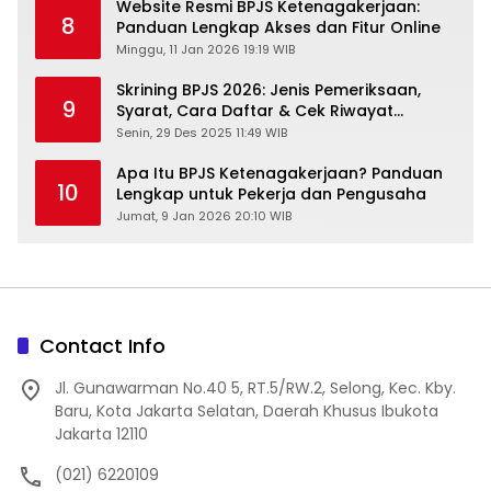
Website Resmi BPJS Ketenagakerjaan:
8
Panduan Lengkap Akses dan Fitur Online
Minggu, 11 Jan 2026 19:19 WIB
Skrining BPJS 2026: Jenis Pemeriksaan,
9
Syarat, Cara Daftar & Cek Riwayat
Kesehatan Gratis
Senin, 29 Des 2025 11:49 WIB
Apa Itu BPJS Ketenagakerjaan? Panduan
10
Lengkap untuk Pekerja dan Pengusaha
Jumat, 9 Jan 2026 20:10 WIB
Contact Info
Jl. Gunawarman No.40 5, RT.5/RW.2, Selong, Kec. Kby.
Baru, Kota Jakarta Selatan, Daerah Khusus Ibukota
Jakarta 12110
(021) 6220109