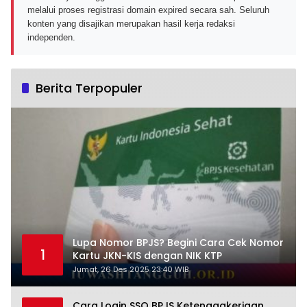
melalui proses registrasi domain expired secara sah. Seluruh
konten yang disajikan merupakan hasil kerja redaksi
independen.
Berita Terpopuler
Lupa Nomor BPJS? Begini Cara Cek Nomor
1
Kartu JKN-KIS dengan NIK KTP
Jumat, 26 Des 2025 23:40 WIB
Cara Login SSO BPJS Ketenagakerjaan,