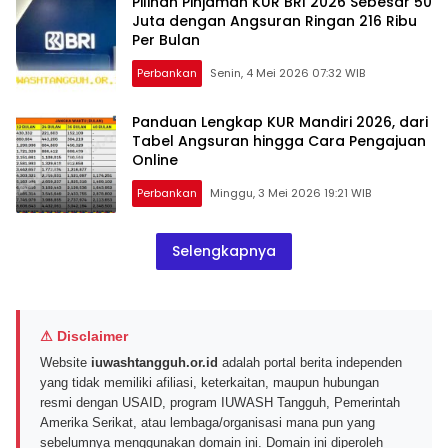
Pilihan Pinjaman KUR BRI 2026 Sebesar 50
Juta dengan Angsuran Ringan 216 Ribu
Per Bulan
Perbankan
Senin, 4 Mei 2026 07:32 WIB
Panduan Lengkap KUR Mandiri 2026, dari
Tabel Angsuran hingga Cara Pengajuan
Online
Perbankan
Minggu, 3 Mei 2026 19:21 WIB
Selengkapnya
⚠ Disclaimer
Website
iuwashtangguh.or.id
adalah portal berita independen
yang tidak memiliki afiliasi, keterkaitan, maupun hubungan
resmi dengan USAID, program IUWASH Tangguh, Pemerintah
Amerika Serikat, atau lembaga/organisasi mana pun yang
sebelumnya menggunakan domain ini. Domain ini diperoleh