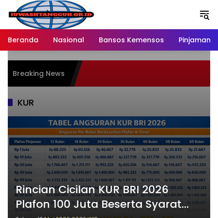
Langsung
ke
konten
Beranda
Nasional
Bansos Kemensos
Pinjaman O
Pe
Breaking News
Me
Ra
KUR
Rincian Cicilan KUR BRI 2026
Plafon 100 Juta Beserta Syarat