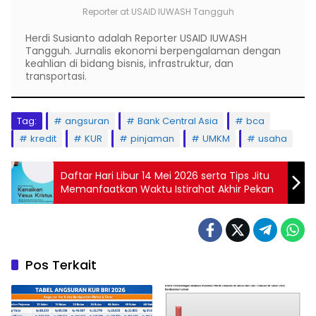
Reporter
at
USAID IUWASH Tangguh
Herdi Susianto adalah Reporter USAID IUWASH
Tangguh. Jurnalis ekonomi berpengalaman dengan
keahlian di bidang bisnis, infrastruktur, dan
transportasi.
Tag:
angsuran
Bank Central Asia
bca
kredit
KUR
pinjaman
UMKM
usaha
Daftar Hari Libur 14 Mei 2026 serta Tips Jitu
Memanfaatkan Waktu Istirahat Akhir Pekan
Pos Terkait