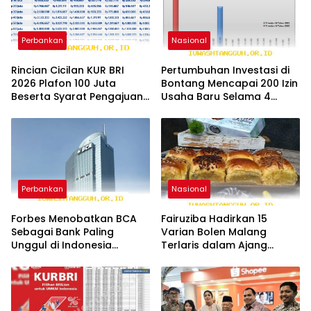
Perbankan
Nasional
Rincian Cicilan KUR BRI
Pertumbuhan Investasi di
2026 Plafon 100 Juta
Bontang Mencapai 200 Izin
Beserta Syarat Pengajuan
Usaha Baru Selama 4
Secara Mandiri
Bulan di 2026
Perbankan
Nasional
Forbes Menobatkan BCA
Fairuziba Hadirkan 15
Sebagai Bank Paling
Varian Bolen Malang
Unggul di Indonesia
Terlaris dalam Ajang
Sepanjang Tahun 2026
Juragan Jaman Now 2026