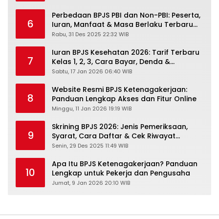
Perbedaan BPJS PBI dan Non-PBI: Peserta,
6
Iuran, Manfaat & Masa Berlaku Terbaru
2026
Rabu, 31 Des 2025 22:32 WIB
Iuran BPJS Kesehatan 2026: Tarif Terbaru
7
Kelas 1, 2, 3, Cara Bayar, Denda &
Panduan Lengkap Peserta JKN-KIS
Sabtu, 17 Jan 2026 06:40 WIB
Website Resmi BPJS Ketenagakerjaan:
8
Panduan Lengkap Akses dan Fitur Online
Minggu, 11 Jan 2026 19:19 WIB
Skrining BPJS 2026: Jenis Pemeriksaan,
9
Syarat, Cara Daftar & Cek Riwayat
Kesehatan Gratis
Senin, 29 Des 2025 11:49 WIB
Apa Itu BPJS Ketenagakerjaan? Panduan
10
Lengkap untuk Pekerja dan Pengusaha
Jumat, 9 Jan 2026 20:10 WIB