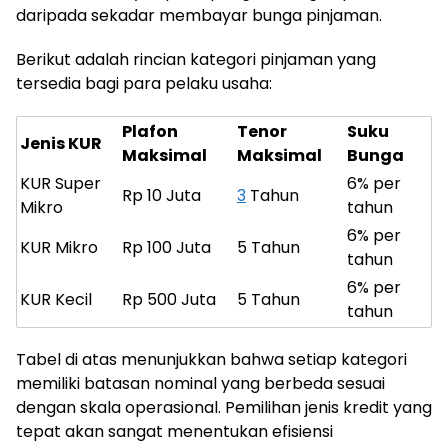
daripada sekadar membayar bunga pinjaman.
Berikut adalah rincian kategori pinjaman yang
tersedia bagi para pelaku usaha:
Plafon
Tenor
Suku
Jenis KUR
Maksimal
Maksimal
Bunga
KUR Super
6% per
Rp 10 Juta
3
Tahun
Mikro
tahun
6% per
KUR Mikro
Rp 100 Juta
5 Tahun
tahun
6% per
KUR Kecil
Rp 500 Juta
5 Tahun
tahun
Tabel di atas menunjukkan bahwa setiap kategori
memiliki batasan nominal yang berbeda sesuai
dengan skala operasional. Pemilihan jenis kredit yang
tepat akan sangat menentukan efisiensi