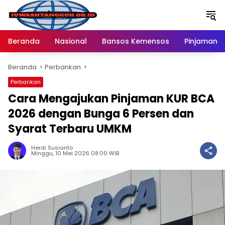
Langsung
ke
konten
Beranda
Nasional
Bansos Kemensos
Pinjaman O
Beranda
Perbankan
Perbankan
Cara Mengajukan Pinjaman KUR BCA
2026 dengan Bunga 6 Persen dan
Syarat Terbaru UMKM
Herdi Susianto
Minggu, 10 Mei 2026 08:00 WIB