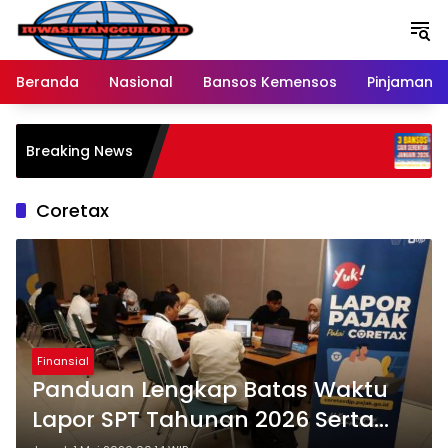
Langsung
ke
konten
Beranda
Nasional
Bansos Kemensos
Pinjaman O
Penyalura
Breaking News
Melalui B
Ratusan 
Coretax
Finansial
Panduan Lengkap Batas Waktu
Lapor SPT Tahunan 2026 Serta