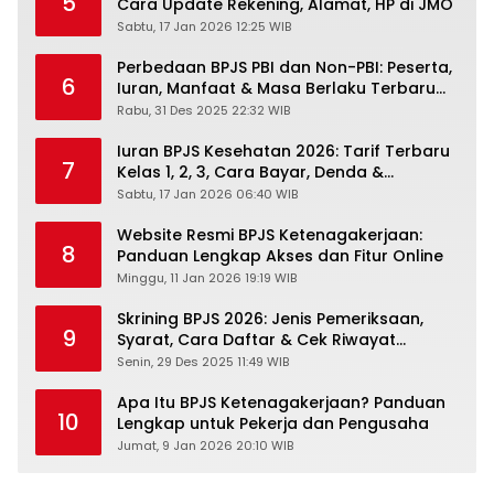
5
Cara Update Rekening, Alamat, HP di JMO
Sabtu, 17 Jan 2026 12:25 WIB
Perbedaan BPJS PBI dan Non-PBI: Peserta,
6
Iuran, Manfaat & Masa Berlaku Terbaru
2026
Rabu, 31 Des 2025 22:32 WIB
Iuran BPJS Kesehatan 2026: Tarif Terbaru
7
Kelas 1, 2, 3, Cara Bayar, Denda &
Panduan Lengkap Peserta JKN-KIS
Sabtu, 17 Jan 2026 06:40 WIB
Website Resmi BPJS Ketenagakerjaan:
8
Panduan Lengkap Akses dan Fitur Online
Minggu, 11 Jan 2026 19:19 WIB
Skrining BPJS 2026: Jenis Pemeriksaan,
9
Syarat, Cara Daftar & Cek Riwayat
Kesehatan Gratis
Senin, 29 Des 2025 11:49 WIB
Apa Itu BPJS Ketenagakerjaan? Panduan
10
Lengkap untuk Pekerja dan Pengusaha
Jumat, 9 Jan 2026 20:10 WIB