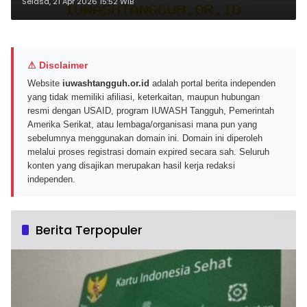
UEFA Champions League dari
Selasa, 21 Apr 2026 15:52 WIB
OPPO
⚠ Disclaimer
Website
iuwashtangguh.or.id
adalah portal berita independen
yang tidak memiliki afiliasi, keterkaitan, maupun hubungan
resmi dengan USAID, program IUWASH Tangguh, Pemerintah
Amerika Serikat, atau lembaga/organisasi mana pun yang
sebelumnya menggunakan domain ini. Domain ini diperoleh
melalui proses registrasi domain expired secara sah. Seluruh
konten yang disajikan merupakan hasil kerja redaksi
independen.
Berita Terpopuler