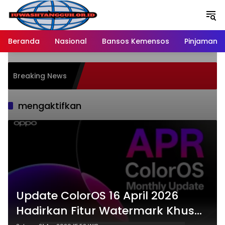
Langsung
ke
konten
Beranda
Nasional
Bansos Kemensos
Pinjaman O
Breaking News
mengaktifkan
Update ColorOS 16 April 2026
Hadirkan Fitur Watermark Khusus