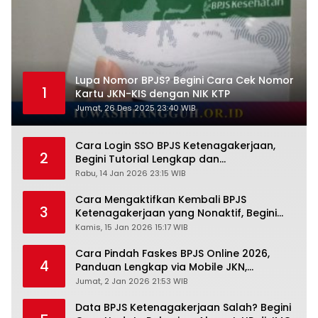
Lupa Nomor BPJS? Begini Cara Cek Nomor
1
Kartu JKN-KIS dengan NIK KTP
Jumat, 26 Des 2025 23:40 WIB
Cara Login SSO BPJS Ketenagakerjaan,
2
Begini Tutorial Lengkap dan
Pengertiannya
Rabu, 14 Jan 2026 23:15 WIB
Cara Mengaktifkan Kembali BPJS
3
Ketenagakerjaan yang Nonaktif, Begini
Panduan Lengkapnya
Kamis, 15 Jan 2026 15:17 WIB
Cara Pindah Faskes BPJS Online 2026,
4
Panduan Lengkap via Mobile JKN,
PANDAWA & Offiline Kantor Cabang
Jumat, 2 Jan 2026 21:53 WIB
Data BPJS Ketenagakerjaan Salah? Begini