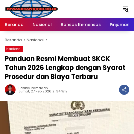
Langsung
ke
konten
Beranda
Nasional
Bansos Kemensos
Pinjaman O
Beranda
Nasional
Nasional
Panduan Resmi Membuat SKCK
Tahun 2026 Lengkap dengan Syarat
Prosedur dan Biaya Terbaru
Fadhly Ramadan
Jumat, 27 Feb 2026 21:34 WIB