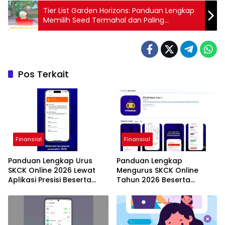
Tier List Garden Horizons: Panduan Lengkap
Memilih Seed Termahal dan Paling
Menguntungkan untuk Petani Pemula
hingga Profesional
Pos Terkait
Finansial
Finansial
Panduan Lengkap Urus
Panduan Lengkap
SKCK Online 2026 Lewat
Mengurus SKCK Online
Aplikasi Presisi Beserta
Tahun 2026 Beserta
Biaya dan Syaratnya
Rincian Biaya di Super
Apps Polri