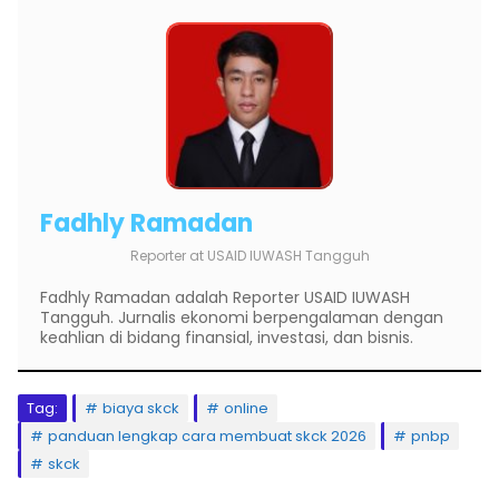
Fadhly Ramadan
Reporter
at
USAID IUWASH Tangguh
Fadhly Ramadan adalah Reporter USAID IUWASH
Tangguh. Jurnalis ekonomi berpengalaman dengan
keahlian di bidang finansial, investasi, dan bisnis.
Tag:
biaya skck
online
panduan lengkap cara membuat skck 2026
pnbp
skck