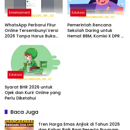
Entertaiment
Edukasi
WhatsApp Perbarui Fitur
Pemerintah Rencana
Online Tersembunyi Versi
Sekolah Daring untuk
2026 Tanpa Harus Buka
Hemat BBM, Komisi X DPR RI
Riwayat Chat
Beri Tanggapan Begini
Edukasi
Syarat BHR 2026 untuk
Ojek dan Kurir Online yang
Perlu Diketahui
Baca Juga
Tren Harga Emas Anjlok di Tahun 2026
dan Kabar Baik Bagi Peserta Program