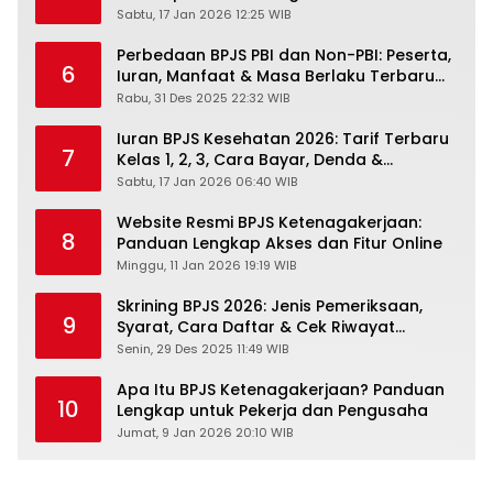
Sabtu, 17 Jan 2026 12:25 WIB
Perbedaan BPJS PBI dan Non-PBI: Peserta,
6
Iuran, Manfaat & Masa Berlaku Terbaru
2026
Rabu, 31 Des 2025 22:32 WIB
Iuran BPJS Kesehatan 2026: Tarif Terbaru
7
Kelas 1, 2, 3, Cara Bayar, Denda &
Panduan Lengkap Peserta JKN-KIS
Sabtu, 17 Jan 2026 06:40 WIB
Website Resmi BPJS Ketenagakerjaan:
8
Panduan Lengkap Akses dan Fitur Online
Minggu, 11 Jan 2026 19:19 WIB
Skrining BPJS 2026: Jenis Pemeriksaan,
9
Syarat, Cara Daftar & Cek Riwayat
Kesehatan Gratis
Senin, 29 Des 2025 11:49 WIB
Apa Itu BPJS Ketenagakerjaan? Panduan
10
Lengkap untuk Pekerja dan Pengusaha
Jumat, 9 Jan 2026 20:10 WIB