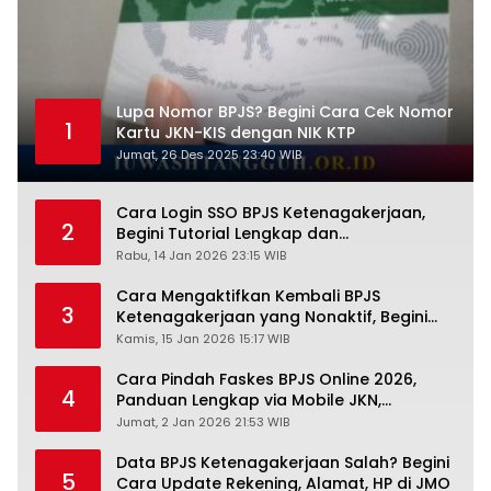
Lupa Nomor BPJS? Begini Cara Cek Nomor
1
Kartu JKN-KIS dengan NIK KTP
Jumat, 26 Des 2025 23:40 WIB
Cara Login SSO BPJS Ketenagakerjaan,
2
Begini Tutorial Lengkap dan
Pengertiannya
Rabu, 14 Jan 2026 23:15 WIB
Cara Mengaktifkan Kembali BPJS
3
Ketenagakerjaan yang Nonaktif, Begini
Panduan Lengkapnya
Kamis, 15 Jan 2026 15:17 WIB
Cara Pindah Faskes BPJS Online 2026,
4
Panduan Lengkap via Mobile JKN,
PANDAWA & Offiline Kantor Cabang
Jumat, 2 Jan 2026 21:53 WIB
Data BPJS Ketenagakerjaan Salah? Begini
5
Cara Update Rekening, Alamat, HP di JMO