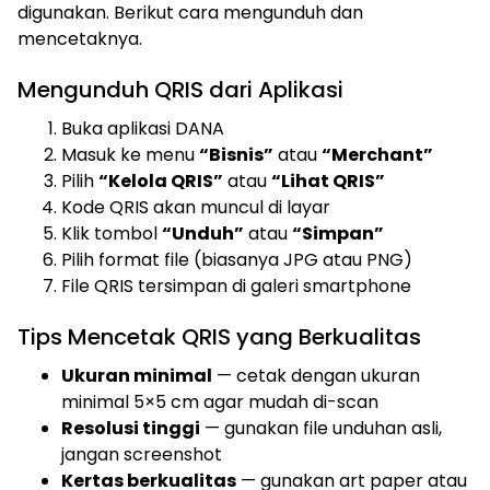
digunakan. Berikut cara mengunduh dan
mencetaknya.
Mengunduh QRIS dari Aplikasi
Buka aplikasi DANA
Masuk ke menu
“Bisnis”
atau
“Merchant”
Pilih
“Kelola QRIS”
atau
“Lihat QRIS”
Kode QRIS akan muncul di layar
Klik tombol
“Unduh”
atau
“Simpan”
Pilih format file (biasanya JPG atau PNG)
File QRIS tersimpan di galeri smartphone
Tips Mencetak QRIS yang Berkualitas
Ukuran minimal
— cetak dengan ukuran
minimal 5×5 cm agar mudah di-scan
Resolusi tinggi
— gunakan file unduhan asli,
jangan screenshot
Kertas berkualitas
— gunakan art paper atau