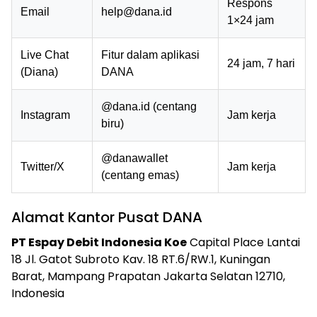
Respons
Email
help@dana.id
1×24 jam
Live Chat
Fitur dalam aplikasi
24 jam, 7 hari
(Diana)
DANA
@dana.id (centang
Instagram
Jam kerja
biru)
@danawallet
Twitter/X
Jam kerja
(centang emas)
Alamat Kantor Pusat DANA
PT Espay Debit Indonesia Koe
Capital Place Lantai
18 Jl. Gatot Subroto Kav. 18 RT.6/RW.1, Kuningan
Barat, Mampang Prapatan Jakarta Selatan 12710,
Indonesia