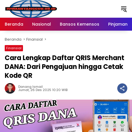
Langsung
ke
konten
Beranda
Nasional
Bansos Kemensos
Pinjaman O
Beranda
Finansial
Finansial
Cara Lengkap Daftar QRIS Merchant
DANA: Dari Pengajuan hingga Cetak
Kode QR
Danang Ismail
Jumat, 26 Des 2025 10:20 WIB