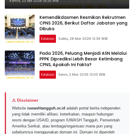
Ini
Kamis, 23 Apr 2026 16:25 WIB
Kemendikdasmen Resmikan Rekrutmen
CPNS 2026, Berikut Daftar Jabatan yang
Dibuka
Edukasi
Sabtu, 28 Mar 2026 12:36 WIB
Pada 2026, Peluang Menjadi ASN Melalui
PPPK Diprediksi Lebih Besar Ketimbang
CPNS, Apakah Ini Fakta?
Edukasi
Senin, 2 Mar 2026 13:00 WIB
⚠ Disclaimer
Website
iuwashtangguh.or.id
adalah portal berita independen
yang tidak memiliki afiliasi, keterkaitan, maupun hubungan
resmi dengan USAID, program IUWASH Tangguh, Pemerintah
Amerika Serikat, atau lembaga/organisasi mana pun yang
sebelumnya menggunakan domain ini. Domain ini diperoleh