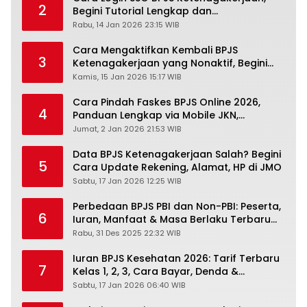
2
Begini Tutorial Lengkap dan
Pengertiannya
Rabu, 14 Jan 2026 23:15 WIB
Cara Mengaktifkan Kembali BPJS
3
Ketenagakerjaan yang Nonaktif, Begini
Panduan Lengkapnya
Kamis, 15 Jan 2026 15:17 WIB
Cara Pindah Faskes BPJS Online 2026,
4
Panduan Lengkap via Mobile JKN,
PANDAWA & Offiline Kantor Cabang
Jumat, 2 Jan 2026 21:53 WIB
Data BPJS Ketenagakerjaan Salah? Begini
5
Cara Update Rekening, Alamat, HP di JMO
Sabtu, 17 Jan 2026 12:25 WIB
Perbedaan BPJS PBI dan Non-PBI: Peserta,
6
Iuran, Manfaat & Masa Berlaku Terbaru
2026
Rabu, 31 Des 2025 22:32 WIB
Iuran BPJS Kesehatan 2026: Tarif Terbaru
7
Kelas 1, 2, 3, Cara Bayar, Denda &
Panduan Lengkap Peserta JKN-KIS
Sabtu, 17 Jan 2026 06:40 WIB