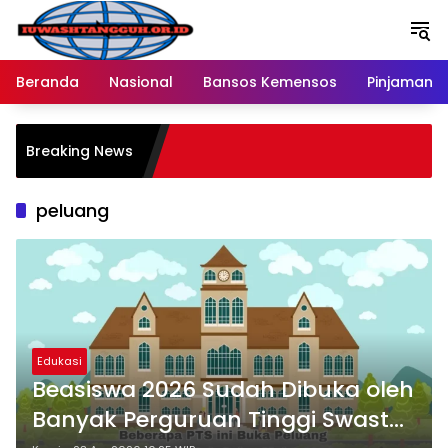
Langsung
ke
konten
Beranda
Nasional
Bansos Kemensos
Pinjaman O
P
Breaking News
M
R
peluang
Edukasi
Beasiswa 2026 Sudah Dibuka oleh
Banyak Perguruan Tinggi Swasta