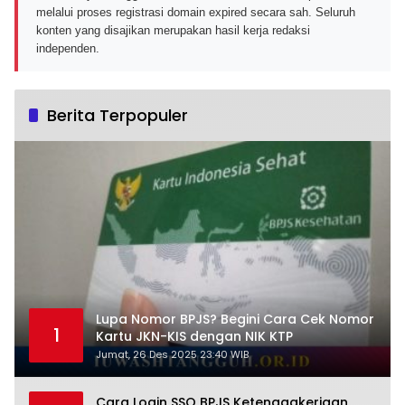
melalui proses registrasi domain expired secara sah. Seluruh
konten yang disajikan merupakan hasil kerja redaksi
independen.
Berita Terpopuler
Lupa Nomor BPJS? Begini Cara Cek Nomor
1
Kartu JKN-KIS dengan NIK KTP
Jumat, 26 Des 2025 23:40 WIB
Cara Login SSO BPJS Ketenagakerjaan,