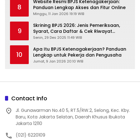
Website Resmi BPJS Ketenagakerjaan:
8
Panduan Lengkap Akses dan Fitur Online
Minggu, 11 Jan 2026 19:19 WIB
Skrining BPJS 2026: Jenis Pemeriksaan,
9
Syarat, Cara Daftar & Cek Riwayat
Kesehatan Gratis
Senin, 29 Des 2025 11:49 WIB
Apa Itu BPJS Ketenagakerjaan? Panduan
10
Lengkap untuk Pekerja dan Pengusaha
Jumat, 9 Jan 2026 20:10 WIB
Contact Info
Jl. Gunawarman No.40 5, RT.5/RW.2, Selong, Kec. Kby.
Baru, Kota Jakarta Selatan, Daerah Khusus Ibukota
Jakarta 12110
(021) 6220109