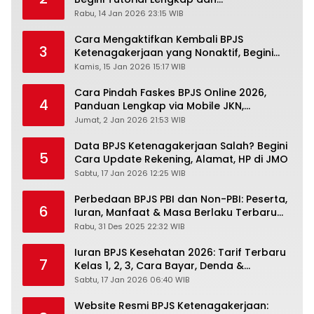
Pengertiannya
Rabu, 14 Jan 2026 23:15 WIB
Cara Mengaktifkan Kembali BPJS
3
Ketenagakerjaan yang Nonaktif, Begini
Panduan Lengkapnya
Kamis, 15 Jan 2026 15:17 WIB
Cara Pindah Faskes BPJS Online 2026,
4
Panduan Lengkap via Mobile JKN,
PANDAWA & Offiline Kantor Cabang
Jumat, 2 Jan 2026 21:53 WIB
Data BPJS Ketenagakerjaan Salah? Begini
5
Cara Update Rekening, Alamat, HP di JMO
Sabtu, 17 Jan 2026 12:25 WIB
Perbedaan BPJS PBI dan Non-PBI: Peserta,
6
Iuran, Manfaat & Masa Berlaku Terbaru
2026
Rabu, 31 Des 2025 22:32 WIB
Iuran BPJS Kesehatan 2026: Tarif Terbaru
7
Kelas 1, 2, 3, Cara Bayar, Denda &
Panduan Lengkap Peserta JKN-KIS
Sabtu, 17 Jan 2026 06:40 WIB
Website Resmi BPJS Ketenagakerjaan: