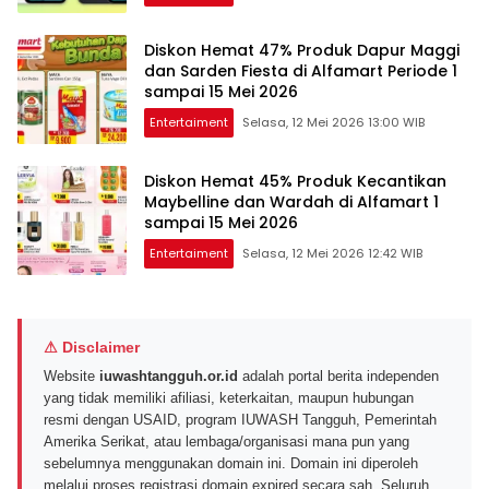
Diskon Hemat 47% Produk Dapur Maggi
dan Sarden Fiesta di Alfamart Periode 1
sampai 15 Mei 2026
Entertaiment
Selasa, 12 Mei 2026 13:00 WIB
Diskon Hemat 45% Produk Kecantikan
Maybelline dan Wardah di Alfamart 1
sampai 15 Mei 2026
Entertaiment
Selasa, 12 Mei 2026 12:42 WIB
⚠ Disclaimer
Website
iuwashtangguh.or.id
adalah portal berita independen
yang tidak memiliki afiliasi, keterkaitan, maupun hubungan
resmi dengan USAID, program IUWASH Tangguh, Pemerintah
Amerika Serikat, atau lembaga/organisasi mana pun yang
sebelumnya menggunakan domain ini. Domain ini diperoleh
melalui proses registrasi domain expired secara sah. Seluruh