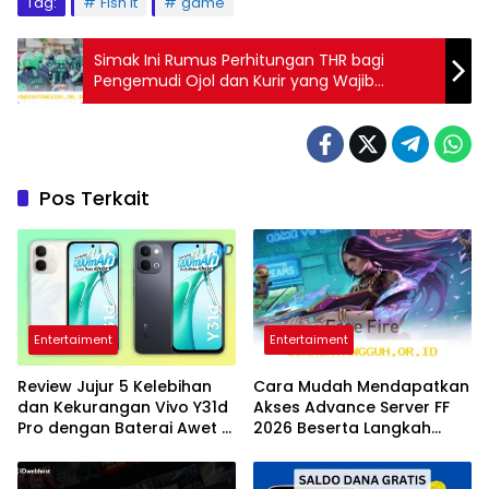
Tag:
Fish It
game
Simak Ini Rumus Perhitungan THR bagi
Pengemudi Ojol dan Kurir yang Wajib
Diketahui
Pos Terkait
Entertaiment
Entertaiment
Review Jujur 5 Kelebihan
Cara Mudah Mendapatkan
dan Kekurangan Vivo Y31d
Akses Advance Server FF
Pro dengan Baterai Awet di
2026 Beserta Langkah
Tahun 2026
Unduh File APK Resmi