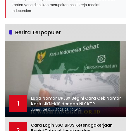
konten yang disajikan merupakan hasil kerja redaksi
independen.
Berita Terpopuler
Lupa Nomor BPJS? Begini Cara Cek Nomor
1
Kartu JKN-KIS dengan NIK KTP
Jumat, 26 Des 2025 23:40 WIB
Cara Login SSO BPJS Ketenagakerjaan,
2
Begini Tutorial Lengkap dan