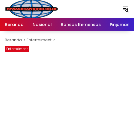
Langsung
ke
konten
Beranda
Nasional
Bansos Kemensos
Pinjaman O
Beranda
Entertaiment
Entertaiment