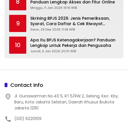
8
Panduan Lengkap Akses dan Fitur Online
Minggu, 11 Jan 2026 19:19 WIB
Skrining BPJS 2026: Jenis Pemeriksaan,
9
Syarat, Cara Daftar & Cek Riwayat
Kesehatan Gratis
Senin, 29 Des 2025 11:49 WIB
Apa Itu BPJS Ketenagakerjaan? Panduan
10
Lengkap untuk Pekerja dan Pengusaha
Jumat, 9 Jan 2026 20:10 WIB
Contact Info
Jl. Gunawarman No.40 5, RT.5/RW.2, Selong, Kec. Kby.
Baru, Kota Jakarta Selatan, Daerah Khusus Ibukota
Jakarta 12110
(021) 6220109