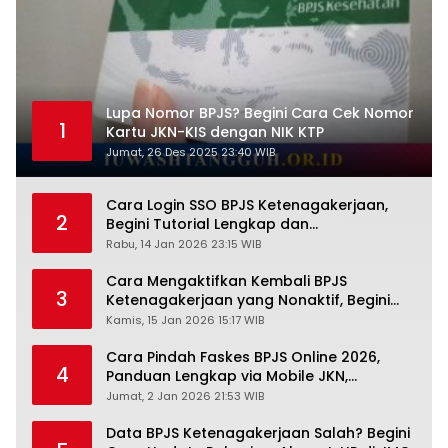
Lupa Nomor BPJS? Begini Cara Cek Nomor
1
Kartu JKN-KIS dengan NIK KTP
Jumat, 26 Des 2025 23:40 WIB
Cara Login SSO BPJS Ketenagakerjaan,
2
Begini Tutorial Lengkap dan
Pengertiannya
Rabu, 14 Jan 2026 23:15 WIB
Cara Mengaktifkan Kembali BPJS
3
Ketenagakerjaan yang Nonaktif, Begini
Panduan Lengkapnya
Kamis, 15 Jan 2026 15:17 WIB
Cara Pindah Faskes BPJS Online 2026,
4
Panduan Lengkap via Mobile JKN,
PANDAWA & Offiline Kantor Cabang
Jumat, 2 Jan 2026 21:53 WIB
Data BPJS Ketenagakerjaan Salah? Begini