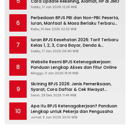
5
Cara Update Rekening, Alamat, HP di JMO
Sabtu, 17 Jan 2026 12:25 WIB
Perbedaan BPJS PBI dan Non-PBI: Peserta,
6
Iuran, Manfaat & Masa Berlaku Terbaru
2026
Rabu, 31 Des 2025 22:32 WIB
Iuran BPJS Kesehatan 2026: Tarif Terbaru
7
Kelas 1, 2, 3, Cara Bayar, Denda &
Panduan Lengkap Peserta JKN-KIS
Sabtu, 17 Jan 2026 06:40 WIB
Website Resmi BPJS Ketenagakerjaan:
8
Panduan Lengkap Akses dan Fitur Online
Minggu, 11 Jan 2026 19:19 WIB
Skrining BPJS 2026: Jenis Pemeriksaan,
9
Syarat, Cara Daftar & Cek Riwayat
Kesehatan Gratis
Senin, 29 Des 2025 11:49 WIB
Apa Itu BPJS Ketenagakerjaan? Panduan
10
Lengkap untuk Pekerja dan Pengusaha
Jumat, 9 Jan 2026 20:10 WIB