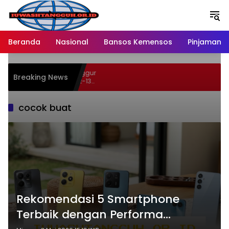
Langsung
ke
konten
Beranda
Nasional
Bansos Kemensos
Pinjaman O
n 46 Persen Buah Anggur
Breaking News
Hypermart Spesial 12-13
cocok buat
Rekomendasi 5 Smartphone
Terbaik dengan Performa