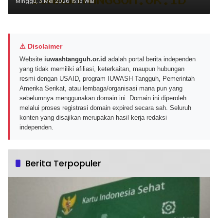
Tangguh untuk Aktivitas Harian
Minggu, 3 Mei 2026 15:13 WIB
di 2026
⚠ Disclaimer
Website
iuwashtangguh.or.id
adalah portal berita independen
yang tidak memiliki afiliasi, keterkaitan, maupun hubungan
resmi dengan USAID, program IUWASH Tangguh, Pemerintah
Amerika Serikat, atau lembaga/organisasi mana pun yang
sebelumnya menggunakan domain ini. Domain ini diperoleh
melalui proses registrasi domain expired secara sah. Seluruh
konten yang disajikan merupakan hasil kerja redaksi
independen.
Berita Terpopuler