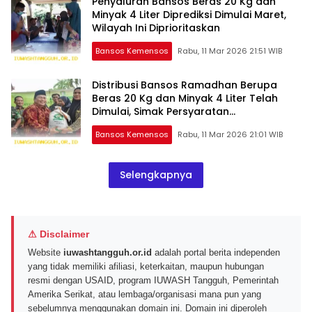
Penyaluran Bansos Beras 20 Kg dan
Minyak 4 Liter Diprediksi Dimulai Maret,
Wilayah Ini Diprioritaskan
Bansos Kemensos
Rabu, 11 Mar 2026 21:51 WIB
Distribusi Bansos Ramadhan Berupa
Beras 20 Kg dan Minyak 4 Liter Telah
Dimulai, Simak Persyaratan
Penerimaannya
Bansos Kemensos
Rabu, 11 Mar 2026 21:01 WIB
Selengkapnya
⚠ Disclaimer
Website
iuwashtangguh.or.id
adalah portal berita independen
yang tidak memiliki afiliasi, keterkaitan, maupun hubungan
resmi dengan USAID, program IUWASH Tangguh, Pemerintah
Amerika Serikat, atau lembaga/organisasi mana pun yang
sebelumnya menggunakan domain ini. Domain ini diperoleh