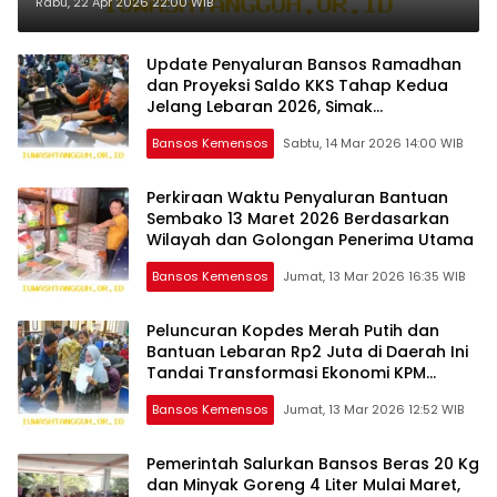
2026, Belanja Masyarakat Makin
Rabu, 22 Apr 2026 22:00 WIB
Bergairah
Update Penyaluran Bansos Ramadhan
dan Proyeksi Saldo KKS Tahap Kedua
Jelang Lebaran 2026, Simak
Informasinya
Bansos Kemensos
Sabtu, 14 Mar 2026 14:00 WIB
Perkiraan Waktu Penyaluran Bantuan
Sembako 13 Maret 2026 Berdasarkan
Wilayah dan Golongan Penerima Utama
Bansos Kemensos
Jumat, 13 Mar 2026 16:35 WIB
Peluncuran Kopdes Merah Putih dan
Bantuan Lebaran Rp2 Juta di Daerah Ini
Tandai Transformasi Ekonomi KPM
Bansos 2026
Bansos Kemensos
Jumat, 13 Mar 2026 12:52 WIB
Pemerintah Salurkan Bansos Beras 20 Kg
dan Minyak Goreng 4 Liter Mulai Maret,