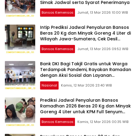
Simak Jadwal serta Syarat Penerimanya
Bansos Kemensos
Jumat, 13 Mar 2026 10:00 WIB
Intip Prediksi Jadwal Penyaluran Bansos
Beras 20 Kg dan Minyak Goreng 4 Liter di
Wilayah Jawa-Sumatera, Cek Desil
Prioritas Penerima
Bansos Kemensos
Jumat, 13 Mar 2026 09:52 WIB
Bank DKI Bagi Takjil Gratis untuk Warga
Terdampak Pandemi, Rayakan Ramadan
dengan Aksi Sosial dan Layanan
Transportasi Gratis Menuju Kampung
Nasional
Kamis, 12 Mar 2026 23:40 WIB
Halaman
Prediksi Jadwal Penyaluran Bansos
Ramadhan 2026 Beras 20 Kg dan Minyak
Goreng 4 Liter untuk KPM Full Senyum
Wilayah Indonesia
Bansos Kemensos
Kamis, 12 Mar 2026 00:35 WIB