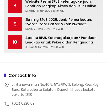
Website Resmi BPJS Ketenagakerjaan:
8
Panduan Lengkap Akses dan Fitur Online
Minggu, 11 Jan 2026 19:19 WIB
Skrining BPJS 2026: Jenis Pemeriksaan,
9
Syarat, Cara Daftar & Cek Riwayat
Kesehatan Gratis
Senin, 29 Des 2025 11:49 WIB
Apa Itu BPJS Ketenagakerjaan? Panduan
10
Lengkap untuk Pekerja dan Pengusaha
Jumat, 9 Jan 2026 20:10 WIB
Contact Info
Jl. Gunawarman No.40 5, RT.5/RW.2, Selong, Kec. Kby.
Baru, Kota Jakarta Selatan, Daerah Khusus Ibukota
Jakarta 12110
(021) 6220109