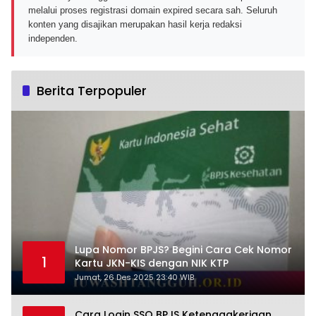
melalui proses registrasi domain expired secara sah. Seluruh
konten yang disajikan merupakan hasil kerja redaksi
independen.
Berita Terpopuler
Lupa Nomor BPJS? Begini Cara Cek Nomor
1
Kartu JKN-KIS dengan NIK KTP
Jumat, 26 Des 2025 23:40 WIB
Cara Login SSO BPJS Ketenagakerjaan,