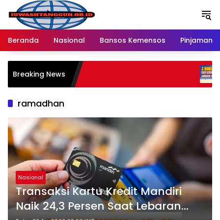
Langsung
ke
konten
Beranda
Nasional
Bansos Kemensos
Pinjaman O
Penyalu
Breaking News
Melalui
Ratusan
ramadhan
Nasional
Transaksi Kartu Kredit Mandiri
Naik 24,3 Persen Saat Lebaran