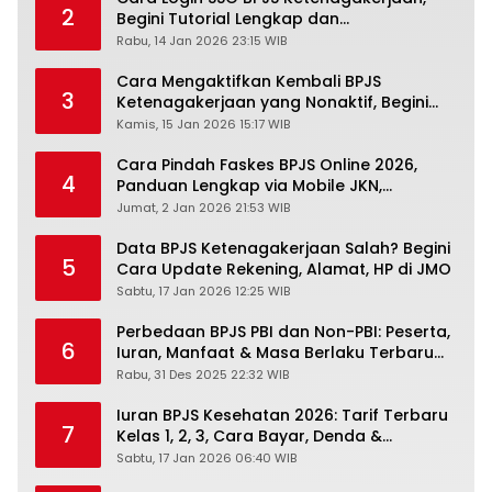
2
Begini Tutorial Lengkap dan
Pengertiannya
Rabu, 14 Jan 2026 23:15 WIB
Cara Mengaktifkan Kembali BPJS
3
Ketenagakerjaan yang Nonaktif, Begini
Panduan Lengkapnya
Kamis, 15 Jan 2026 15:17 WIB
Cara Pindah Faskes BPJS Online 2026,
4
Panduan Lengkap via Mobile JKN,
PANDAWA & Offiline Kantor Cabang
Jumat, 2 Jan 2026 21:53 WIB
Data BPJS Ketenagakerjaan Salah? Begini
5
Cara Update Rekening, Alamat, HP di JMO
Sabtu, 17 Jan 2026 12:25 WIB
Perbedaan BPJS PBI dan Non-PBI: Peserta,
6
Iuran, Manfaat & Masa Berlaku Terbaru
2026
Rabu, 31 Des 2025 22:32 WIB
Iuran BPJS Kesehatan 2026: Tarif Terbaru
7
Kelas 1, 2, 3, Cara Bayar, Denda &
Panduan Lengkap Peserta JKN-KIS
Sabtu, 17 Jan 2026 06:40 WIB