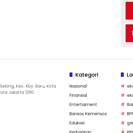
Kategori
La
Selong, Kec. Kby. Baru, Kota
Nasional
ek
ota Jakarta 12110
Finansial
ek
Entertaiment
Ba
Bansos Kemensos
BP
Edukasi
g
Perbankan
PK