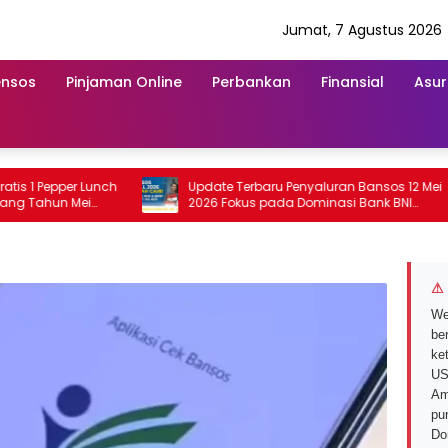
Jumat, 7 Agustus 2026
ensos
Pinjaman Online
Perbankan
Finansial
Asur
 Pepper Lunch
Update Terbaru Penyaluran Bansos 12 Mei
ahun Mei
2026 Fokus pada Dominasi Bank BNI
serta Struk BRI
⚠ 
We
ber
ke
US
Am
pu
Do