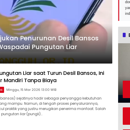
do
ya
in
ukan Penurunan Desil Bansos
Waspadai Pungutan Liar
ungutan Liar saat Turun Desil Bansos, Ini
r Mandiri Tanpa Biaya
os
Minggu, 15 Mar 2026 13:00 WIB
(bansos) sejatinya hadir sebagai penyangga kebutuhan
ang mampu. Namun, di tengah proses penyalurannya,
l praktik yang justru merugikan penerima manfaat. Salah
pungutan liar (pungli)…