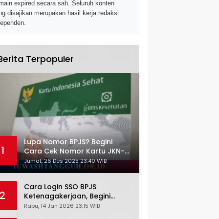
main expired secara sah. Seluruh konten
ng disajikan merupakan hasil kerja redaksi
dependen.
Berita Terpopuler
Lupa Nomor BPJS? Begini
1
Cara Cek Nomor Kartu JKN-
KIS dengan NIK KTP
Jumat, 26 Des 2025 23:40 WIB
Cara Login SSO BPJS
2
Ketenagakerjaan, Begini
Tutorial Lengkap dan
Rabu, 14 Jan 2026 23:15 WIB
Pengertiannya