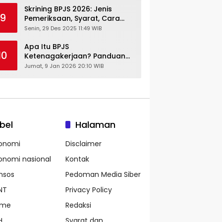
Skrining BPJS 2026: Jenis
9
Pemeriksaan, Syarat, Cara
Daftar & Cek Riwayat
Senin, 29 Des 2025 11:49 WIB
Kesehatan Gratis
Apa Itu BPJS
10
Ketenagakerjaan? Panduan
Lengkap untuk Pekerja dan
Jumat, 9 Jan 2026 20:10 WIB
Pengusaha
bel
Halaman
onomi
Disclaimer
onomi nasional
Kontak
nsos
Pedoman Media Siber
NT
Privacy Policy
ame
Redaksi
H
Syarat dan