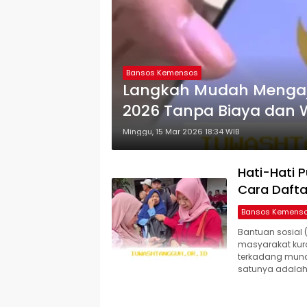
Bansos Kemensos
Langkah Mudah Mengaj
2026 Tanpa Biaya dan 
Minggu, 15 Mar 2026 18:34 WIB
Hati-Hati P
Cara Dafta
Bansos Kemens
Bantuan sosial 
masyarakat kur
terkadang muncu
satunya adalah 