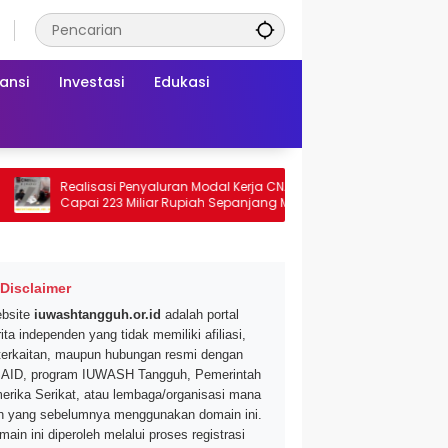
ansi
Investasi
Edukasi
Realisasi Penyaluran Modal Kerja CNAF
Dapatkan Diskon 
Capai 223 Miliar Rupiah Sepanjang Maret
Segar di Promo Hy
2026 Ini
Mei 2026
Disclaimer
bsite
iuwashtangguh.or.id
adalah portal
ita independen yang tidak memiliki afiliasi,
terkaitan, maupun hubungan resmi dengan
AID, program IUWASH Tangguh, Pemerintah
erika Serikat, atau lembaga/organisasi mana
n yang sebelumnya menggunakan domain ini.
main ini diperoleh melalui proses registrasi