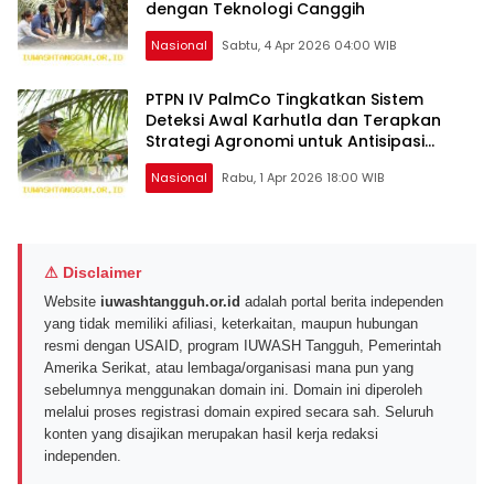
dengan Teknologi Canggih
Nasional
Sabtu, 4 Apr 2026 04:00 WIB
PTPN IV PalmCo Tingkatkan Sistem
Deteksi Awal Karhutla dan Terapkan
Strategi Agronomi untuk Antisipasi
Musim Kemarau Berkepanjangan
Nasional
Rabu, 1 Apr 2026 18:00 WIB
⚠ Disclaimer
Website
iuwashtangguh.or.id
adalah portal berita independen
yang tidak memiliki afiliasi, keterkaitan, maupun hubungan
resmi dengan USAID, program IUWASH Tangguh, Pemerintah
Amerika Serikat, atau lembaga/organisasi mana pun yang
sebelumnya menggunakan domain ini. Domain ini diperoleh
melalui proses registrasi domain expired secara sah. Seluruh
konten yang disajikan merupakan hasil kerja redaksi
independen.