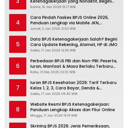
3
Ketenagakerjaan yang Nonaktif, Begini
Panduan Lengkapnya
Kamis, 15 Jan 2026 15:17 WIB
Cara Pindah Faskes BPJS Online 2026,
4
Panduan Lengkap via Mobile JKN,
PANDAWA & Offiline Kantor Cabang
Jumat, 2 Jan 2026 21:53 WIB
Data BPJS Ketenagakerjaan Salah? Begini
5
Cara Update Rekening, Alamat, HP di JMO
Sabtu, 17 Jan 2026 12:25 WIB
Perbedaan BPJS PBI dan Non-PBI: Peserta,
6
Iuran, Manfaat & Masa Berlaku Terbaru
2026
Rabu, 31 Des 2025 22:32 WIB
Iuran BPJS Kesehatan 2026: Tarif Terbaru
7
Kelas 1, 2, 3, Cara Bayar, Denda &
Panduan Lengkap Peserta JKN-KIS
Sabtu, 17 Jan 2026 06:40 WIB
Website Resmi BPJS Ketenagakerjaan:
8
Panduan Lengkap Akses dan Fitur Online
Minggu, 11 Jan 2026 19:19 WIB
Skrining BPJS 2026: Jenis Pemeriksaan,