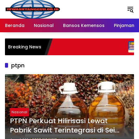
Langsung
ke
konten
Beranda
Nasional
Bansos Kemensos
Pinjaman O
Penya
Breaking News
Melal
Ratu
ptpn
Nasional
PTPN Perkuat Hilirisasi Lewat
Pabrik Sawit Terintegrasi di Sei