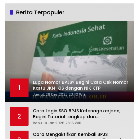
Berita Terpopuler
Lupa Nomor BPJS? Begini Cara Cek Nomor
1
Kartu JKN-KIS dengan NIK KTP
Jumat, 26 Des 2025 23:40 WIB
Cara Login SSO BPJS Ketenagakerjaan,
2
Begini Tutorial Lengkap dan
Pengertiannya
Rabu, 14 Jan 2026 23:15 WIB
Cara Mengaktifkan Kembali BPJS