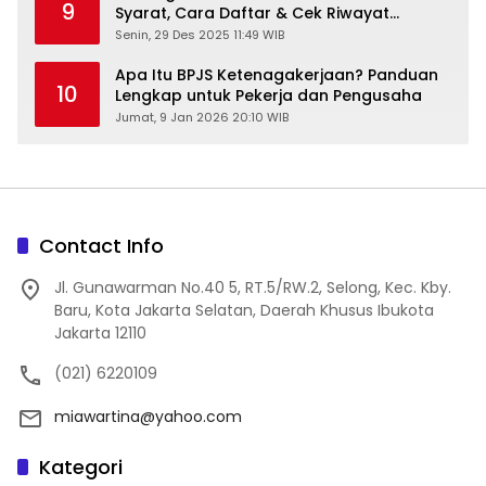
9
Syarat, Cara Daftar & Cek Riwayat
Kesehatan Gratis
Senin, 29 Des 2025 11:49 WIB
Apa Itu BPJS Ketenagakerjaan? Panduan
10
Lengkap untuk Pekerja dan Pengusaha
Jumat, 9 Jan 2026 20:10 WIB
Contact Info
Jl. Gunawarman No.40 5, RT.5/RW.2, Selong, Kec. Kby.
Baru, Kota Jakarta Selatan, Daerah Khusus Ibukota
Jakarta 12110
(021) 6220109
miawartina@yahoo.com
Kategori