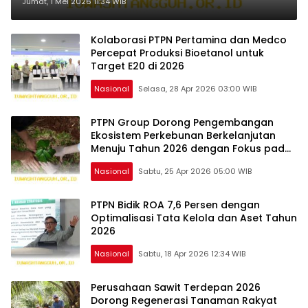
Mangkei Selama 2026
Jumat, 1 Mei 2026 11:34 WIB
Kolaborasi PTPN Pertamina dan Medco
Percepat Produksi Bioetanol untuk
Target E20 di 2026
Nasional
Selasa, 28 Apr 2026 03:00 WIB
PTPN Group Dorong Pengembangan
Ekosistem Perkebunan Berkelanjutan
Menuju Tahun 2026 dengan Fokus pada
Inovasi dan Kemitraan Strategis
Nasional
Sabtu, 25 Apr 2026 05:00 WIB
PTPN Bidik ROA 7,6 Persen dengan
Optimalisasi Tata Kelola dan Aset Tahun
2026
Nasional
Sabtu, 18 Apr 2026 12:34 WIB
Perusahaan Sawit Terdepan 2026
Dorong Regenerasi Tanaman Rakyat